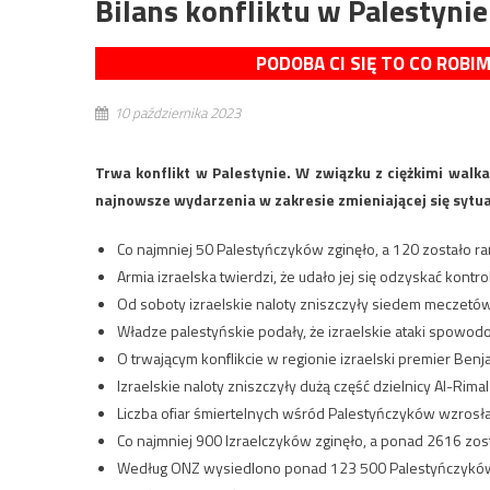
Bilans konfliktu w Palestyni
PODOBA CI SIĘ TO CO ROBI
10 października 2023
Trwa konflikt w Palestynie. W związku z ciężkimi walk
najnowsze wydarzenia w zakresie zmieniającej się sytua
Co najmniej 50 Palestyńczyków zginęło, a 120 zostało ra
Armia izraelska twierdzi, że ​​udało jej się odzyskać kont
Od soboty izraelskie naloty zniszczyły siedem meczetów
Władze palestyńskie podały, że izraelskie ataki spowodo
O trwającym konflikcie w regionie izraelski premier Ben
Izraelskie naloty zniszczyły dużą część dzielnicy Al-Rima
Liczba ofiar śmiertelnych wśród Palestyńczyków wzrosła
Co najmniej 900 Izraelczyków zginęło, a ponad 2616 zos
Według ONZ wysiedlono ponad 123 500 Palestyńczyków 