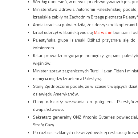
Według doniesień, w niewoli przetrzymywanych jest p
Ministerstwo Zdrowia Autonomii Palestyńskiej podało,
izraelskie zabiły na Zachodnim Brzegu piętnastu Palest
Armia izraelska potwierdziła, że ​​uderzyła helikopterami
Izrael uderzył w libańską wioskę
Marwahin
bombami fosf
Palestyńska grupa Islamski Dżihad przyznała się do
żołnierzom.
Katar prowadzi negocjacje pomiędzy grupami palest
więźniów.
Minister spraw zagranicznych Turcji Hakan Fidan i mini
napięcia między Izraelem a Palestyną.
Stany Zjednoczone podały, że w czasie trwających dział
dziewięciu Amerykanów.
Chiny odrzuciły wezwania do potępienia Palestyńczy
dwupaństwowe.
Sekretarz generalny ONZ Antonio Guterres powiedział,
Strefy Gazy.
Po rozbiciu szklanych drzwi żydowskiej restauracji ko