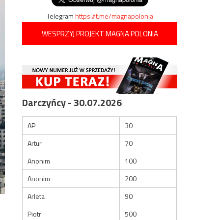
Telegram
https://t.me/magnapolonia
WESPRZYJ PROJEKT MAGNA POLONIA
Darczyńcy - 30.07.2026
AP
30
Artur
70
Anonim
100
Anonim
200
Arleta
90
Piotr
500