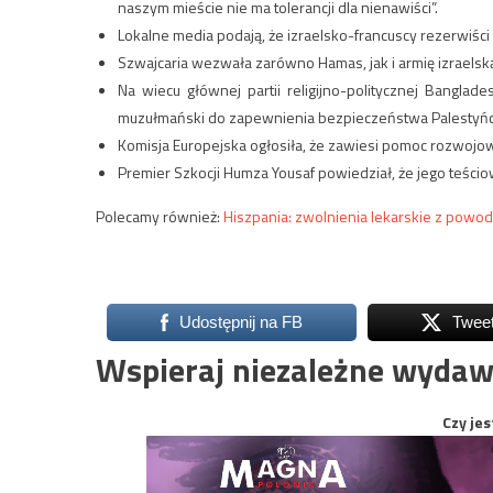
naszym mieście nie ma tolerancji dla nienawiści”.
Lokalne media podają, że izraelsko-francuscy rezerwiści w
Szwajcaria wezwała zarówno Hamas, jak i armię izraelską 
Na wiecu głównej partii religijno-politycznej Banglad
muzułmański do zapewnienia bezpieczeństwa Palestyń
Komisja Europejska ogłosiła, że ​​zawiesi pomoc rozwojow
Premier Szkocji Humza Yousaf powiedział, że jego teścio
Polecamy również:
Hiszpania: zwolnienia lekarskie z powo
Udostępnij na FB
Twee
Wspieraj niezależne wydaw
Czy jes