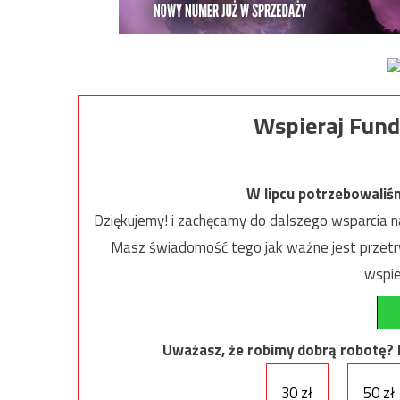
Wspieraj Fund
W lipcu potrzebowaliś
Dziękujemy! i zachęcamy do dalszego wsparcia na
Masz świadomość tego jak ważne jest przetrw
wspie
Uważasz, że robimy dobrą robotę? Ni
30 zł
50 zł