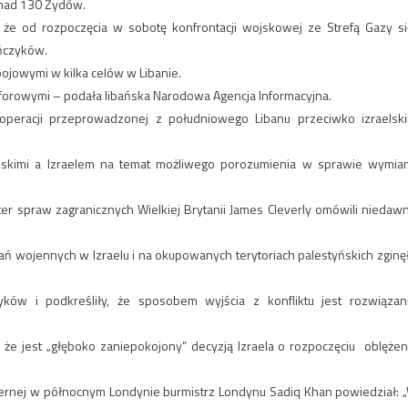
onad 130 Żydów.
 że od rozpoczęcia w sobotę konfrontacji wojskowej ze Strefą Gazy si
yńczyków.
 bojowymi w kilka celów w Libanie.
orowymi – podała libańska Narodowa Agencja Informacyjna.
 operacji przeprowadzonej z południowego Libanu przeciwko izraelsk
yńskimi a Izraelem na temat możliwego porozumienia w sprawie wymia
ster spraw zagranicznych Wielkiej Brytanii James Cleverly omówili niedaw
ań wojennych w Izraelu i na okupowanych terytoriach palestyńskich zginę
ków ​​i podkreśliły, że sposobem wyjścia z konfliktu jest rozwiązan
 że jest „głęboko zaniepokojony” decyzją Izraela o rozpoczęciu oblężen
szernej w północnym Londynie burmistrz Londynu Sadiq Khan powiedział: 