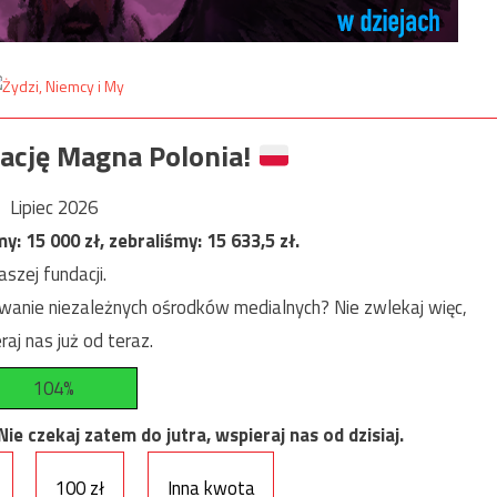
ację Magna Polonia!
Lipiec 2026
my:
15 000
zł, zebraliśmy:
15 633,5
zł.
szej fundacji.
anie niezależnych ośrodków medialnych? Nie zwlekaj więc,
raj nas już od teraz.
104%
e czekaj zatem do jutra, wspieraj nas od dzisiaj.
100 zł
Inna kwota