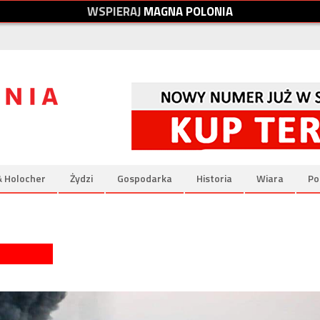
W
S
P
I
E
R
A
J
M
A
G
N
A
P
O
L
O
N
I
A
& Holocher
Żydzi
Gospodarka
Historia
Wiara
Po