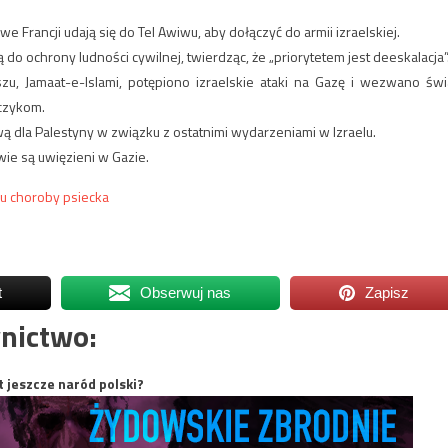
e Francji udają się do Tel Awiwu, aby dołączyć do armii izraelskiej.
do ochrony ludności cywilnej, twierdząc, że „priorytetem jest deeskalacja”
eszu, Jamaat-e-Islami, potępiono izraelskie ataki na Gazę i wezwano świ
czykom.
ą dla Palestyny ​​w związku z ostatnimi wydarzeniami w Izraelu.
wie są uwięzieni w Gazie.
du choroby psiecka
t
Obserwuj nas
Zapisz
nictwo:
t jeszcze naród polski?