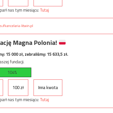
parł nas tym miesiącu:
Tutaj
s://kancelaria-litwin.pl
ację Magna Polonia!
my:
15 000
zł, zebraliśmy:
15 633,5
zł.
szej fundacji.
104%
100 zł
Inna kwota
parł nas tym miesiącu:
Tutaj