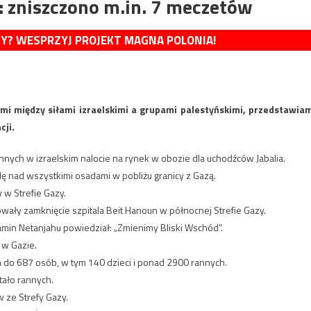
e: zniszczono m.in. 7 meczetów
MY? WESPRZYJ PROJEKT MAGNA POLONIA!
ami między siłami izraelskimi a grupami palestyńskimi, przedstawia
cji.
nnych w izraelskim nalocie na rynek w obozie dla uchodźców Jabalia.
rolę nad wszystkimi osadami w pobliżu granicy z Gazą.
 w Strefie Gazy.
wały zamknięcie szpitala Beit Hanoun w północnej Strefie Gazy.
jamin Netanjahu powiedział: „Zmienimy Bliski Wschód”.
l w Gazie.
 do 687 osób, w tym 140 dzieci i ponad 2900 rannych.
tało rannych.
ze Strefy Gazy.