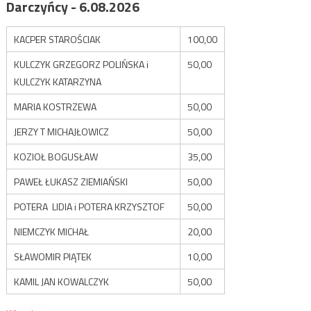
Darczyńcy - 6.08.2026
KACPER STAROŚCIAK
100,00
KULCZYK GRZEGORZ POLIŃSKA i
50,00
KULCZYK KATARZYNA
MARIA KOSTRZEWA
50,00
JERZY T MICHAJŁOWICZ
50,00
KOZIOŁ BOGUSŁAW
35,00
PAWEŁ ŁUKASZ ZIEMIAŃSKI
50,00
POTERA LIDIA i POTERA KRZYSZTOF
50,00
NIEMCZYK MICHAŁ
20,00
SŁAWOMIR PIĄTEK
10,00
KAMIL JAN KOWALCZYK
50,00