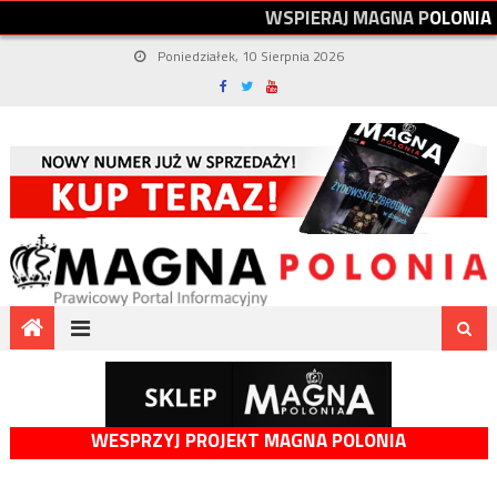
W
S
P
I
E
R
A
J
M
A
G
N
A
P
O
L
O
N
I
A
Poniedziałek, 10 Sierpnia 2026
WESPRZYJ PROJEKT MAGNA POLONIA