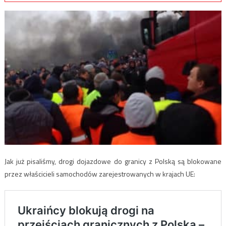
Jak już pisaliśmy, drogi dojazdowe do granicy z Polską są blokowane
przez właścicieli samochodów zarejestrowanych w krajach UE: