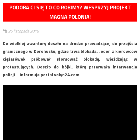
PODOBA CI SIĘ TO CO ROBIMY? WESPRZYJ PROJEKT
MAGNA POLONIA!
26 listopada 2018
Do wielkiej awantury doszło na drodze prowadzącej do przejścia
granicznego w Dorohusku, gdzie trwa blokada. Jeden z kierowców
ciężarówek próbował sforsować blokadę, wjeżdżając w
protestujących. Doszło do bójki, którą przerwała interwencja
policji – informuje portal volyn24.com.