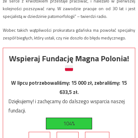
że serce z krwotokiem przestaje pracować, i należało w pierwszej
kolejności pozszywać rany. W zawodzie pracuje on od 30 lat i jest
specjalistą w dziedzinie patomorfologii” – twierdzi radio.
Wobec takich wątpliwości prokuratura gdańska ma powołać specjalny
zespół biegłych, który ustali, czy nie doszło do błędu medycznego.
Wspieraj Fundację Magna Polonia!
W lipcu potrzebowaliśmy:
15 000
zł, zebraliśmy:
15
633,5
zł.
Dziękujemy! i zachęcamy do dalszego wsparcia naszej
fundacji.
104%