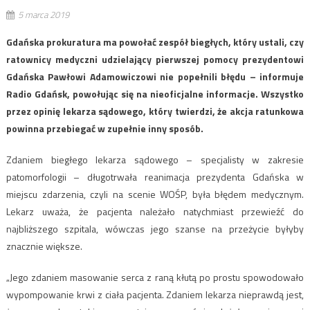
5 marca 2019
Gdańska prokuratura ma powołać zespół biegłych, który ustali, czy
ratownicy medyczni udzielający pierwszej pomocy prezydentowi
Gdańska Pawłowi Adamowiczowi nie popełnili błędu – informuje
Radio Gdańsk, powołując się na nieoficjalne informacje. Wszystko
przez opinię lekarza sądowego, który twierdzi, że akcja ratunkowa
powinna przebiegać w zupełnie inny sposób.
Zdaniem biegłego lekarza sądowego – specjalisty w zakresie
patomorfologii – długotrwała reanimacja prezydenta Gdańska w
miejscu zdarzenia, czyli na scenie WOŚP, była błędem medycznym.
Lekarz uważa, że pacjenta należało natychmiast przewieźć do
najbliższego szpitala, wówczas jego szanse na przeżycie byłyby
znacznie większe.
„Jego zdaniem masowanie serca z raną kłutą po prostu spowodowało
wypompowanie krwi z ciała pacjenta. Zdaniem lekarza nieprawdą jest,