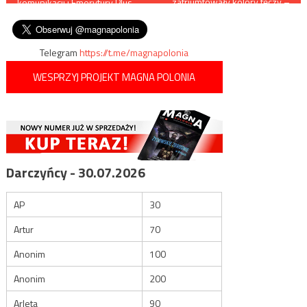
zatriumfowały kolory tęczy –
komunikacji i Emerytury Plus
żłobki zostawmy jeszcze, to
wpisu
trafią do Sejmu jako pierwsze
trzeba zacząć w
przedszkolu
Telegram
https://t.me/magnapolonia
WESPRZYJ PROJEKT MAGNA POLONIA
Darczyńcy - 30.07.2026
AP
30
Artur
70
Anonim
100
Anonim
200
Arleta
90