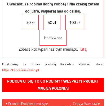
Uważasz, że robimy dobrą robotę? Nie czekaj zatem
do jutra, wspieraj nas od dzisiaj.
30 zł
50 zł
100 zł
Inna kwota
Zobacz kto wparł nas tym miesiącu:
Tutaj
Dziękujemy za pomoc prawną Kancelarii Prawnej Litwin:
https://kancelaria-litwin.pl
PODOBA CI SIĘ TO CO ROBIMY? WESPRZYJ PROJEKT
MAGNA POLONIA!
Nawigacja
Premier: Projekty dotyczące
Żeby w Warszawie