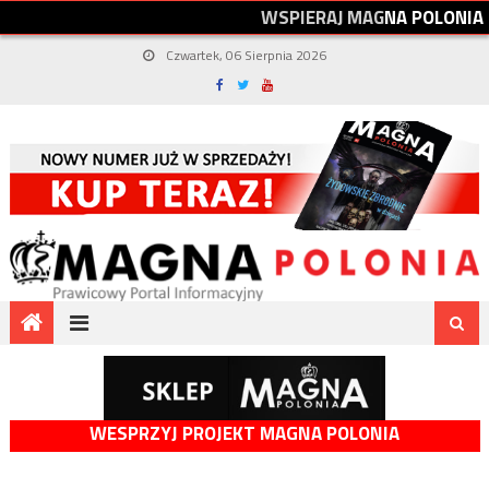
W
S
P
I
E
R
A
J
M
A
G
N
A
P
O
L
O
N
I
A
Czwartek, 06 Sierpnia 2026
WESPRZYJ PROJEKT MAGNA POLONIA