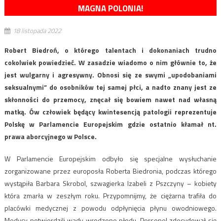
MAGNA POLONIA!
18 listopada 2022
Robert Biedroń, o którego talentach i dokonaniach trudno
cokolwiek powiedzieć. W zasadzie wiadomo o nim głównie to, że
jest wulgarny i agresywny. Obnosi się ze swymi „upodobaniami
seksualnymi” do osobników tej samej płci, a nadto znany jest ze
skłonności do przemocy, znęcał się bowiem nawet nad własną
matką. Ów człowiek będący kwintesencją patologii reprezentuje
Polskę w Parlamencie Europejskim gdzie ostatnio kłamał nt.
prawa aborcyjnego w Polsce.
W Parlamencie Europejskim odbyło się specjalne wysłuchanie
zorganizowane przez europosła Roberta Biedronia, podczas którego
wystąpiła Barbara Skrobol, szwagierka Izabeli z Pszczyny – kobiety
która zmarła w zeszłym roku. Przypomnijmy, że ciężarna trafiła do
placówki medycznej z powodu odpłynięcia płynu owodniowego.
Medycy potwierdzili wady wrodzone płodu. Personel zdecydował się