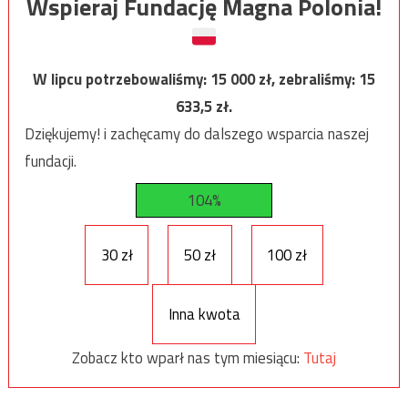
Wspieraj Fundację Magna Polonia!
W lipcu potrzebowaliśmy:
15 000
zł, zebraliśmy:
15
633,5
zł.
Dziękujemy! i zachęcamy do dalszego wsparcia naszej
fundacji.
104%
30 zł
50 zł
100 zł
Inna kwota
Zobacz kto wparł nas tym miesiącu:
Tutaj