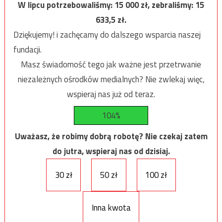
W lipcu potrzebowaliśmy:
15 000
zł, zebraliśmy:
15
633,5
zł.
Dziękujemy! i zachęcamy do dalszego wsparcia naszej
fundacji.
Masz świadomość tego jak ważne jest przetrwanie
niezależnych ośrodków medialnych? Nie zwlekaj więc,
wspieraj nas już od teraz.
104%
Uważasz, że robimy dobrą robotę? Nie czekaj zatem
do jutra, wspieraj nas od dzisiaj.
30 zł
50 zł
100 zł
Inna kwota