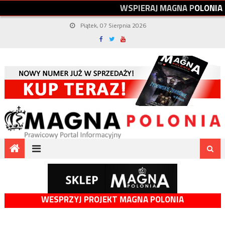
W
S
P
I
E
R
A
J
M
A
G
N
A
P
O
L
O
N
I
A
Piątek, 07 Sierpnia 2026
WESPRZYJ PROJEKT MAGNA POLONIA