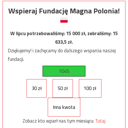
Wspieraj Fundację Magna Polonia!
W lipcu potrzebowaliśmy:
15 000
zł, zebraliśmy:
15
633,5
zł.
Dziękujemy! i zachęcamy do dalszego wsparcia naszej
fundacji.
104%
30 zł
50 zł
100 zł
Inna kwota
Zobacz kto wparł nas tym miesiącu:
Tutaj