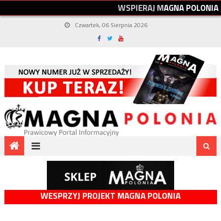
W
S
P
I
E
R
A
J
M
A
G
N
A
P
O
L
O
N
I
A
Czwartek, 06 Sierpnia 2026
WESPRZYJ PROJEKT MAGNA POLONIA