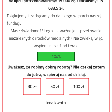
W lipcu potrzebowaliśmy:
15 000
zł, zebraliśmy:
15
633,5
zł.
Dziękujemy! i zachęcamy do dalszego wsparcia naszej
fundacji.
Masz świadomość tego jak ważne jest przetrwanie
niezależnych ośrodków medialnych? Nie zwlekaj więc,
wspieraj nas już od teraz.
104%
Uważasz, że robimy dobrą robotę? Nie czekaj zatem
do jutra, wspieraj nas od dzisiaj.
30 zł
50 zł
100 zł
Inna kwota