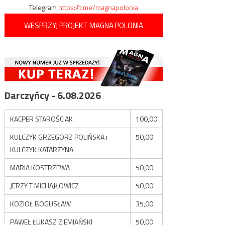
Telegram
https://t.me/magnapolonia
WESPRZYJ PROJEKT MAGNA POLONIA
Darczyńcy - 6.08.2026
KACPER STAROŚCIAK
100,00
KULCZYK GRZEGORZ POLIŃSKA i
50,00
KULCZYK KATARZYNA
MARIA KOSTRZEWA
50,00
JERZY T MICHAJŁOWICZ
50,00
KOZIOŁ BOGUSŁAW
35,00
PAWEŁ ŁUKASZ ZIEMIAŃSKI
50,00