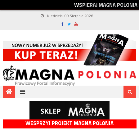
W
S
P
I
E
R
A
J
M
A
G
N
A
P
O
L
O
N
I
A
Niedziela, 09 Sierpnia 2026
WESPRZYJ PROJEKT MAGNA POLONIA