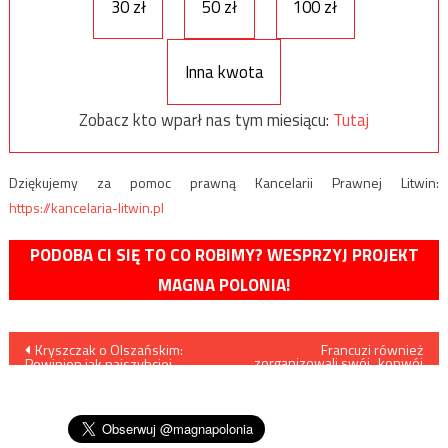
30 zł
50 zł
100 zł
Inna kwota
Zobacz kto wparł nas tym miesiącu:
Tutaj
Dziękujemy za pomoc prawną Kancelarii Prawnej Litwin:
https://kancelaria-litwin.pl
PODOBA CI SIĘ TO CO ROBIMY? WESPRZYJ PROJEKT
MAGNA POLONIA!
Nawigacja
Kryszczak o Olszańskim:
Francuzi również
zorganizowali swój „konwój
Powinien jak najszybciej
wolności”
wpisu
zniknąć z przestrzeni
publicznej wraz ze swoją
sektą