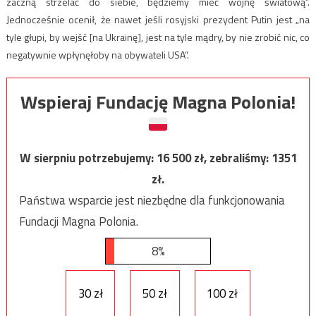
zaczną strzelać do siebie, będziemy mieć wojnę światową”.
Jednocześnie ocenił, że nawet jeśli rosyjski prezydent Putin jest „na
tyle głupi, by wejść [na Ukrainę], jest na tyle mądry, by nie zrobić nic, co
negatywnie wpłynęłoby na obywateli USA”.
Wspieraj Fundację Magna Polonia!
W sierpniu potrzebujemy:
16 500
zł, zebraliśmy:
1351
zł.
Państwa wsparcie jest niezbędne dla funkcjonowania
Fundacji Magna Polonia.
8%
30 zł
50 zł
100 zł