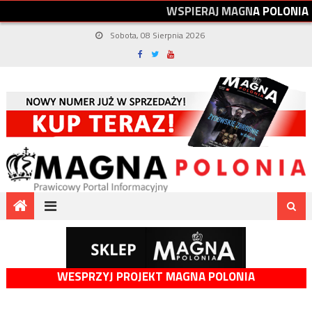
W
S
P
I
E
R
A
J
M
A
G
N
A
P
O
L
O
N
I
A
Sobota, 08 Sierpnia 2026
WESPRZYJ PROJEKT MAGNA POLONIA