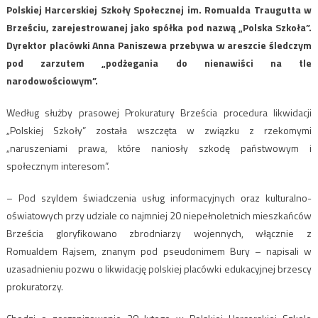
Polskiej Harcerskiej Szkoły Społecznej im. Romualda Traugutta w
Brześciu, zarejestrowanej jako spółka pod nazwą „Polska Szkoła”.
Dyrektor placówki Anna Paniszewa przebywa w areszcie śledczym
pod zarzutem „podżegania do nienawiści na tle
narodowościowym”.
Według służby prasowej Prokuratury Brześcia procedura likwidacji
„Polskiej Szkoły” została wszczęta w związku z rzekomymi
„naruszeniami prawa, które naniosły szkodę państwowym i
społecznym interesom”.
– Pod szyldem świadczenia usług informacyjnych oraz kulturalno-
oświatowych przy udziale co najmniej 20 niepełnoletnich mieszkańców
Brześcia gloryfikowano zbrodniarzy wojennych, włącznie z
Romualdem Rajsem, znanym pod pseudonimem Bury – napisali w
uzasadnieniu pozwu o likwidację polskiej placówki edukacyjnej brzescy
prokuratorzy.