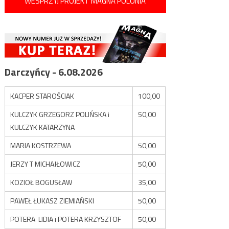
WESPRZYJ PROJEKT MAGNA POLONIA
Darczyńcy - 6.08.2026
KACPER STAROŚCIAK
100,00
KULCZYK GRZEGORZ POLIŃSKA i
50,00
KULCZYK KATARZYNA
MARIA KOSTRZEWA
50,00
JERZY T MICHAJŁOWICZ
50,00
KOZIOŁ BOGUSŁAW
35,00
PAWEŁ ŁUKASZ ZIEMIAŃSKI
50,00
POTERA LIDIA i POTERA KRZYSZTOF
50,00