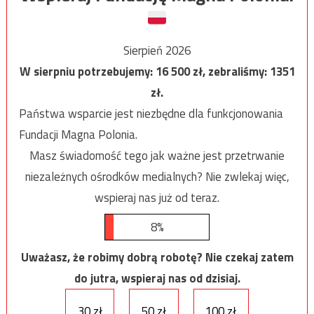
Sierpień 2026
W sierpniu potrzebujemy:
16 500
zł, zebraliśmy:
1351
zł.
Państwa wsparcie jest niezbędne dla funkcjonowania
Fundacji Magna Polonia.
Masz świadomość tego jak ważne jest przetrwanie
niezależnych ośrodków medialnych? Nie zwlekaj więc,
wspieraj nas już od teraz.
8%
Uważasz, że robimy dobrą robotę? Nie czekaj zatem
do jutra, wspieraj nas od dzisiaj.
30 zł
50 zł
100 zł