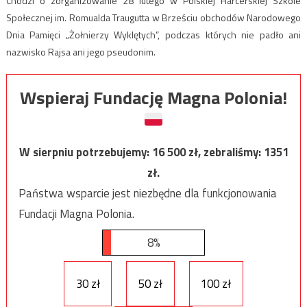
Chodzi o zorganizowanie 28 lutego w Polskiej Harcerskiej Szkole
Społecznej im. Romualda Traugutta w Brześciu obchodów Narodowego
Dnia Pamięci „Żołnierzy Wyklętych”, podczas których nie padło ani
nazwisko Rajsa ani jego pseudonim.
Wspieraj Fundację Magna Polonia!
W sierpniu potrzebujemy:
16 500
zł, zebraliśmy:
1351
zł.
Państwa wsparcie jest niezbędne dla funkcjonowania
Fundacji Magna Polonia.
8%
30 zł
50 zł
100 zł