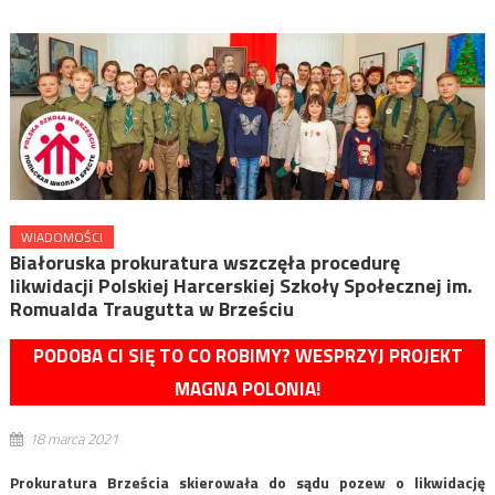
WIADOMOŚCI
Białoruska prokuratura wszczęła procedurę
likwidacji Polskiej Harcerskiej Szkoły Społecznej im.
Romualda Traugutta w Brześciu
PODOBA CI SIĘ TO CO ROBIMY? WESPRZYJ PROJEKT
MAGNA POLONIA!
18 marca 2021
Prokuratura Brześcia skierowała do sądu pozew o likwidację