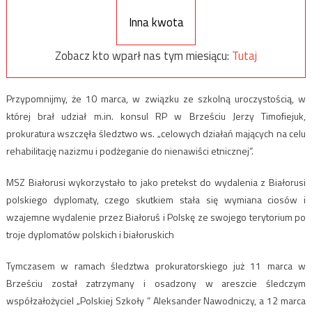
Inna kwota
Zobacz kto wparł nas tym miesiącu:
Tutaj
Przypomnijmy, że 10 marca, w związku ze szkolną uroczystością, w
której brał udział m.in. konsul RP w Brześciu Jerzy Timofiejuk,
prokuratura wszczęła śledztwo ws. „celowych działań mających na celu
rehabilitację nazizmu i podżeganie do nienawiści etnicznej”.
MSZ Białorusi wykorzystało to jako pretekst do wydalenia z Białorusi
polskiego dyplomaty, czego skutkiem stała się wymiana ciosów i
wzajemne wydalenie przez Białoruś i Polskę ze swojego terytorium po
troje dyplomatów polskich i białoruskich
Tymczasem w ramach śledztwa prokuratorskiego już 11 marca w
Brześciu został zatrzymany i osadzony w areszcie śledczym
współzałożyciel „Polskiej Szkoły ” Aleksander Nawodniczy, a 12 marca