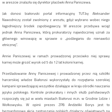
w areszcie znalazła się dyrektor placówki Anna Paniszewa.
Jak donosi białoruski portal informacyjny TUT.by Aleksander
Nawodniczy został zwolniony z aresztu, gdyż wybrano wobec niego
łagodniejszy środek zapobiegawczy. W areszcie przebywa wciąż
jednak Anna Paniszewa, którą prokuratorzy najwidoczniej uznali za
głównego winowajcę w sprawie o „podżeganiu do nienawiści
etnicznej”.
Annie Paniszewej w ramach prowadzonej przeciwko niej sprawy
karnej może grozić wyrok od 5 do 12 lat kolonii karnej.
Prześladowanie Anny Paniszewej i prowadzonej przez nią szkółki
harcerskiej władze Białorusi wykorzystały do rozpętania szerokiej
kampanii sprawdzającej wszystkie działające w kraju ośrodki nauczania
języka polskiego. Kontrole prokuratury i innych służb państwowych
rozpoczęły się już w wielu miastach Białorusi m.in. w Grodnie Lidzie i
Wołkowysku. W opinii prezes ZPB Andżeliki Borys jest to
bezpardonowa akcja zastraszania polskich działaczy oświatowych na