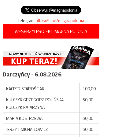
wpisu
dostanie pułk „Azow”
Telegram
https://t.me/magnapolonia
WESPRZYJ PROJEKT MAGNA POLONIA
Darczyńcy - 6.08.2026
KACPER STAROŚCIAK
100,00
KULCZYK GRZEGORZ POLIŃSKA i
50,00
KULCZYK KATARZYNA
MARIA KOSTRZEWA
50,00
JERZY T MICHAJŁOWICZ
50,00