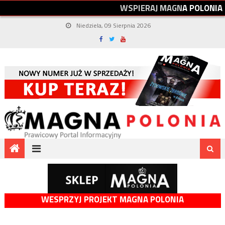
W
S
P
I
E
R
A
J
M
A
G
N
A
P
O
L
O
N
I
A
Niedziela, 09 Sierpnia 2026
WESPRZYJ PROJEKT MAGNA POLONIA