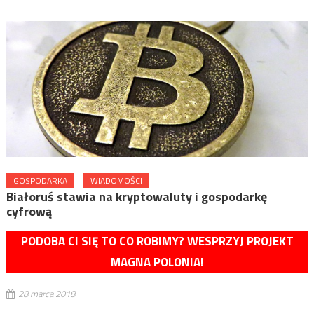
GOSPODARKA
WIADOMOŚCI
Białoruś stawia na kryptowaluty i gospodarkę
cyfrową
PODOBA CI SIĘ TO CO ROBIMY? WESPRZYJ PROJEKT
MAGNA POLONIA!
28 marca 2018