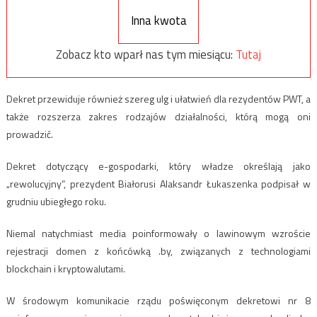
Inna kwota
Zobacz kto wparł nas tym miesiącu:
Tutaj
Dekret przewiduje również szereg ulg i ułatwień dla rezydentów PWT, a
także rozszerza zakres rodzajów działalności, którą mogą oni
prowadzić.
Dekret dotyczący e-gospodarki, który władze określają jako
„rewolucyjny”, prezydent Białorusi Alaksandr Łukaszenka podpisał w
grudniu ubiegłego roku.
Niemal natychmiast media poinformowały o lawinowym wzroście
rejestracji domen z końcówką .by, związanych z technologiami
blockchain i kryptowalutami.
W środowym komunikacie rządu poświęconym dekretowi nr 8