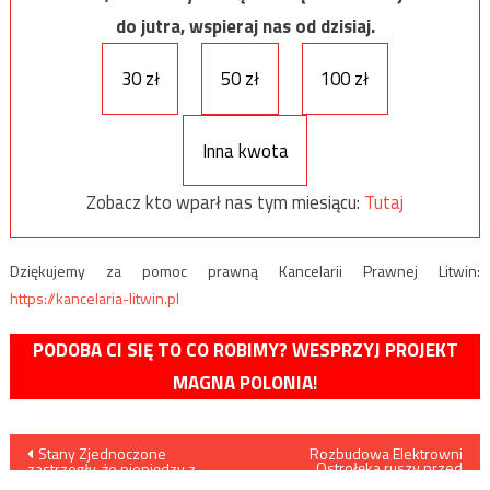
do jutra, wspieraj nas od dzisiaj.
30 zł
50 zł
100 zł
Inna kwota
Zobacz kto wparł nas tym miesiącu:
Tutaj
Dziękujemy za pomoc prawną Kancelarii Prawnej Litwin:
https://kancelaria-litwin.pl
PODOBA CI SIĘ TO CO ROBIMY? WESPRZYJ PROJEKT
MAGNA POLONIA!
Nawigacja
Stany Zjednoczone
Rozbudowa Elektrowni
Ostrołęka ruszy przed
zastrzegły, że pieniędzy z
końcem wakacji
amerykańskiej pomocy nie