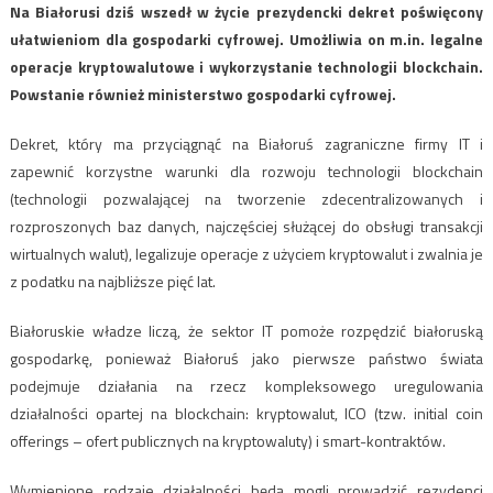
Na Białorusi dziś wszedł w życie prezydencki dekret poświęcony
ułatwieniom dla gospodarki cyfrowej. Umożliwia on m.in. legalne
operacje kryptowalutowe i wykorzystanie technologii blockchain.
Powstanie również ministerstwo gospodarki cyfrowej.
Dekret, który ma przyciągnąć na Białoruś zagraniczne firmy IT i
zapewnić korzystne warunki dla rozwoju technologii blockchain
(technologii pozwalającej na tworzenie zdecentralizowanych i
rozproszonych baz danych, najczęściej służącej do obsługi transakcji
wirtualnych walut), legalizuje operacje z użyciem kryptowalut i zwalnia je
z podatku na najbliższe pięć lat.
Białoruskie władze liczą, że sektor IT pomoże rozpędzić białoruską
gospodarkę, ponieważ Białoruś jako pierwsze państwo świata
podejmuje działania na rzecz kompleksowego uregulowania
działalności opartej na blockchain: kryptowalut, ICO (tzw. initial coin
offerings – ofert publicznych na kryptowaluty) i smart-kontraktów.
Wymienione rodzaje działalności będą mogli prowadzić rezydenci