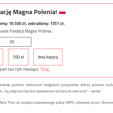
ację Magna Polonia!
jemy:
16 500
zł, zebraliśmy:
1351
zł.
ania Fundacji Magna Polonia.
8%
100 zł
Inna kwota
parł nas tym miesiącu:
Tutaj
ednak pomimo nielicznych belgijskich policjantów, którzy powinni zost
ze. „Są zmęczeni byciem opluwanymi od rana do wieczora” – dodał.
ił Mario Thys ze związku zawodowego policji SNPS, cytowany przez „Brusse