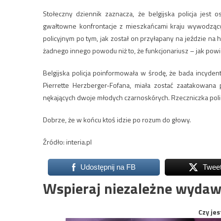
Stołeczny dziennik zaznacza, że belgijska policja jest 
gwałtowne konfrontacje z mieszkańcami kraju wywodzącym
policyjnym po tym, jak został on przyłapany na jeździe na
żadnego innego powodu niż to, że funkcjonariusz – jak powi
Belgijska policja poinformowała w środę, że bada incyde
Pierrette Herzberger-Fofana, miała zostać zaatakowana p
nękających dwoje młodych czarnoskórych. Rzeczniczka policj
Dobrze, że w końcu ktoś idzie po rozum do głowy.
Źródło: interia.pl
Udostępnij na FB
Twee
Wspieraj niezależne wydaw
Czy jes