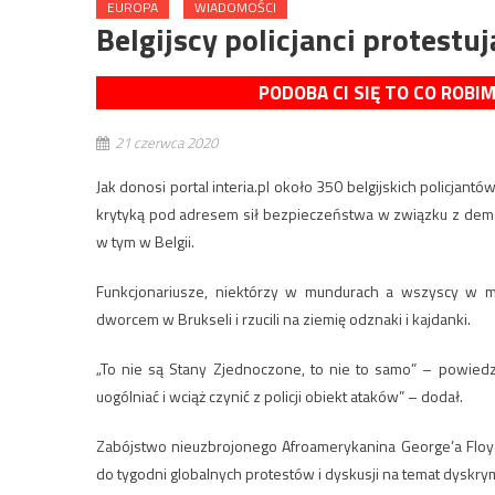
EUROPA
WIADOMOŚCI
Belgijscy policjanci protestu
PODOBA CI SIĘ TO CO ROBI
21 czerwca 2020
Jak donosi portal interia.pl około 350 belgijskich policjan
krytyką pod adresem sił bezpieczeństwa w związku z demons
w tym w Belgii.
Funkcjonariusze, niektórzy w mundurach a wszyscy w m
dworcem w Brukseli i rzucili na ziemię odznaki i kajdanki.
„To nie są Stany Zjednoczone, to nie to samo” – powiedzi
uogólniać i wciąż czynić z policji obiekt ataków” – dodał.
Zabójstwo nieuzbrojonego Afroamerykanina George’a Floy
do tygodni globalnych protestów i dyskusji na temat dyskrym