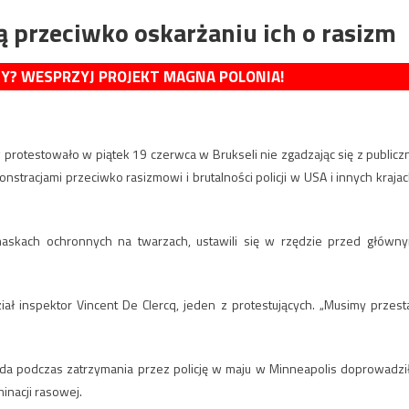
ją przeciwko oskarżaniu ich o rasizm
MY? WESPRZYJ PROJEKT MAGNA POLONIA!
tów protestowało w piątek 19 czerwca w Brukseli nie zgadzając się z publicz
tracjami przeciwko rasizmowi i brutalności policji w USA i innych krajac
askach ochronnych na twarzach, ustawili się w rzędzie przed główn
ał inspektor Vincent De Clercq, jeden z protestujących. „Musimy przest
da podczas zatrzymania przez policję w maju w Minneapolis doprowadzi
inacji rasowej.