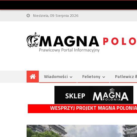
Niedziela, 09 Sierpnia 2026
Wiadomości
Felietony
Patlewicz 
WESPRZYJ PROJEKT MAGNA POLONIA