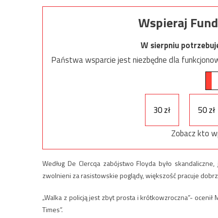
Wspieraj Fund
W sierpniu potrzebu
Państwa wsparcie jest niezbędne dla funkcjonow
30 zł
50 zł
Zobacz kto w
Według De Clercqa zabójstwo Floyda było skandaliczne, j
zwolnieni za rasistowskie poglądy, większość pracuje dobr
„Walka z policją jest zbyt prosta i krótkowzroczna”- ocen
Times”.