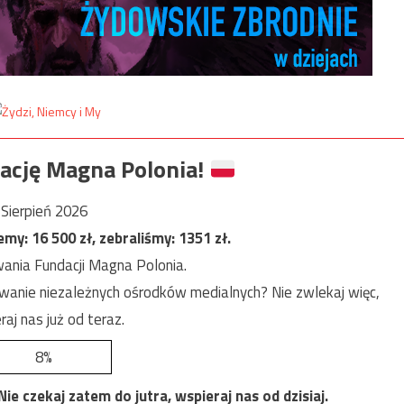
ację Magna Polonia!
Sierpień 2026
jemy:
16 500
zł, zebraliśmy:
1351
zł.
ania Fundacji Magna Polonia.
anie niezależnych ośrodków medialnych? Nie zwlekaj więc,
raj nas już od teraz.
8%
e czekaj zatem do jutra, wspieraj nas od dzisiaj.