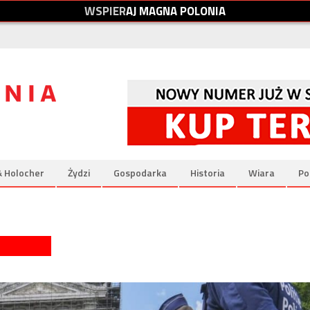
W
S
P
I
E
R
A
J
M
A
G
N
A
P
O
L
O
N
I
A
& Holocher
Żydzi
Gospodarka
Historia
Wiara
Po