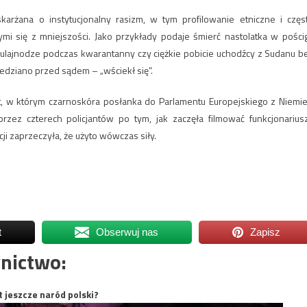
oskarżana o instytucjonalny rasizm, w tym profilowanie etniczne i częs
i się z mniejszości. Jako przykłady podaje śmierć nastolatka w pości
 hulajnodze podczas kwarantanny czy ciężkie pobicie uchodźcy z Sudanu b
edziano przed sądem – „wściekł się”.
nt, w którym czarnoskóra posłanka do Parlamentu Europejskiego z Niemie
rzez czterech policjantów po tym, jak zaczęła filmować funkcjonarius
i zaprzeczyła, że użyto wówczas siły.
t
Obserwuj nas
Zapisz
nictwo:
t jeszcze naród polski?