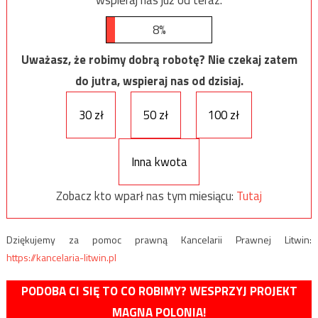
8%
Uważasz, że robimy dobrą robotę? Nie czekaj zatem
do jutra, wspieraj nas od dzisiaj.
30 zł
50 zł
100 zł
Inna kwota
Zobacz kto wparł nas tym miesiącu:
Tutaj
Dziękujemy za pomoc prawną Kancelarii Prawnej Litwin:
https://kancelaria-litwin.pl
PODOBA CI SIĘ TO CO ROBIMY? WESPRZYJ PROJEKT
MAGNA POLONIA!