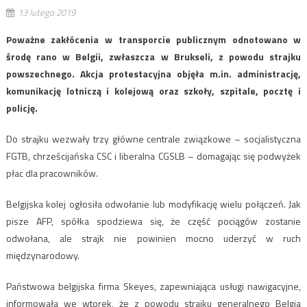
13 lutego 2019
Poważne zakłócenia w transporcie publicznym odnotowano w
środę rano w Belgii, zwłaszcza w Brukseli, z powodu strajku
powszechnego. Akcja protestacyjna objęła m.in. administrację,
komunikację lotniczą i kolejową oraz szkoły, szpitale, pocztę i
policję.
Do strajku wezwały trzy główne centrale związkowe – socjalistyczna
FGTB, chrześcijańska CSC i liberalna CGSLB – domagając się podwyżek
płac dla pracowników.
Belgijska kolej ogłosiła odwołanie lub modyfikację wielu połączeń. Jak
pisze AFP, spółka spodziewa się, że część pociągów zostanie
odwołana, ale strajk nie powinien mocno uderzyć w ruch
międzynarodowy.
Państwowa belgijska firma Skeyes, zapewniająca usługi nawigacyjne,
informowała we wtorek, że z powodu strajku generalnego Belgia