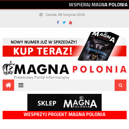
W
S
P
I
E
R
A
J
M
A
G
N
A
P
O
L
O
N
I
A
Sobota, 08 Sierpnia 2026
WESPRZYJ PROJEKT MAGNA POLONIA