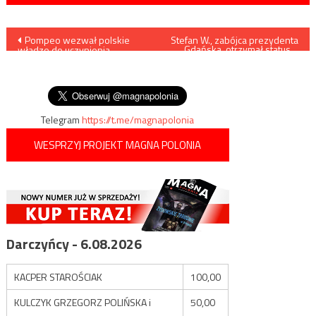
Nawigacja
Pompeo wezwał polskie
Stefan W., zabójca prezydenta
Gdańska, otrzymał status…
władze do uczynienia
pokrzywdzonego
wpisu
postępów ws. „restytucji
mienia utraconego w
Holokauście”
Telegram
https://t.me/magnapolonia
WESPRZYJ PROJEKT MAGNA POLONIA
Darczyńcy - 6.08.2026
KACPER STAROŚCIAK
100,00
KULCZYK GRZEGORZ POLIŃSKA i
50,00