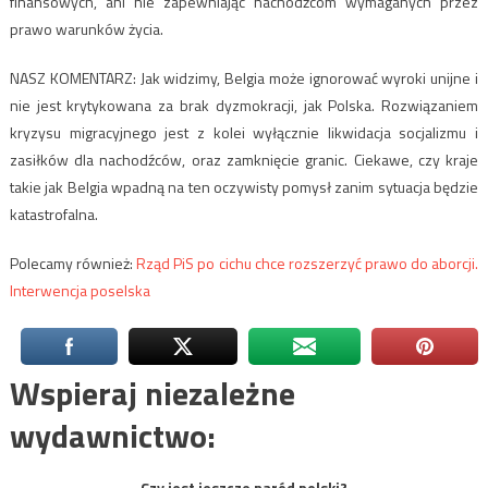
finansowych, ani nie zapewniając nachodźcom wymaganych przez
prawo warunków życia.
NASZ KOMENTARZ: Jak widzimy, Belgia może ignorować wyroki unijne i
nie jest krytykowana za brak dyzmokracji, jak Polska. Rozwiązaniem
kryzysu migracyjnego jest z kolei wyłącznie likwidacja socjalizmu i
zasiłków dla nachodźców, oraz zamknięcie granic. Ciekawe, czy kraje
takie jak Belgia wpadną na ten oczywisty pomysł zanim sytuacja będzie
katastrofalna.
Polecamy również:
Rząd PiS po cichu chce rozszerzyć prawo do aborcji.
Interwencja poselska
Wspieraj niezależne
wydawnictwo:
Czy jest jeszcze naród polski?