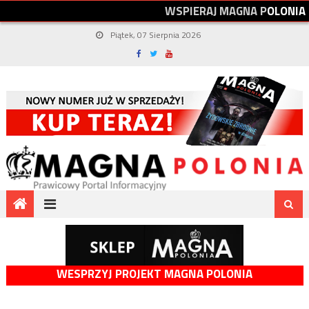
W
S
P
I
E
R
A
J
M
A
G
N
A
P
O
L
O
N
I
A
Piątek, 07 Sierpnia 2026
WESPRZYJ PROJEKT MAGNA POLONIA