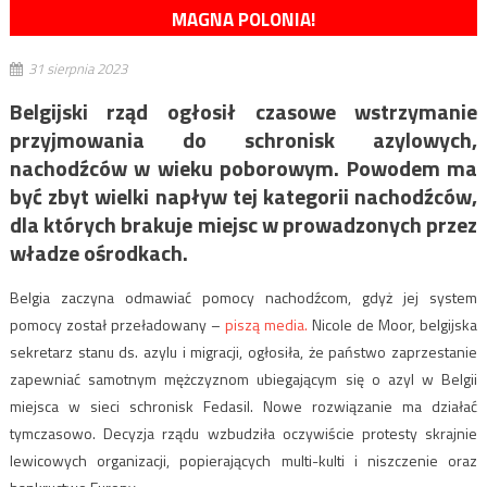
MAGNA POLONIA!
31 sierpnia 2023
Belgijski rząd ogłosił czasowe wstrzymanie
przyjmowania do schronisk azylowych,
nachodźców w wieku poborowym. Powodem ma
być zbyt wielki napływ tej kategorii nachodźców,
dla których brakuje miejsc w prowadzonych przez
władze ośrodkach.
Belgia zaczyna odmawiać pomocy nachodźcom, gdyż jej system
pomocy został przeładowany –
piszą media.
Nicole de Moor, belgijska
sekretarz stanu ds. azylu i migracji, ogłosiła, że państwo zaprzestanie
zapewniać samotnym mężczyznom ubiegającym się o azyl w Belgii
miejsca w sieci schronisk Fedasil. Nowe rozwiązanie ma działać
tymczasowo. Decyzja rządu wzbudziła oczywiście protesty skrajnie
lewicowych organizacji, popierających multi-kulti i niszczenie oraz