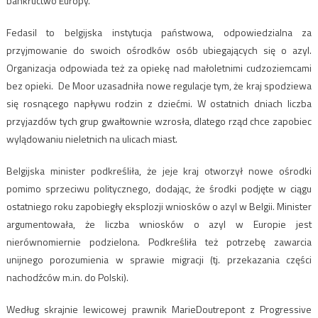
bankructwo Europy.
Fedasil to belgijska instytucja państwowa, odpowiedzialna za
przyjmowanie do swoich ośrodków osób ubiegających się o azyl.
Organizacja odpowiada też za opiekę nad małoletnimi cudzoziemcami
bez opieki. De Moor uzasadniła nowe regulacje tym, że kraj spodziewa
się rosnącego napływu rodzin z dziećmi. W ostatnich dniach liczba
przyjazdów tych grup gwałtownie wzrosła, dlatego rząd chce zapobiec
wylądowaniu nieletnich na ulicach miast.
Belgijska minister podkreśliła, że jeje kraj otworzył nowe ośrodki
pomimo sprzeciwu politycznego, dodając, że środki podjęte w ciągu
ostatniego roku zapobiegły eksplozji wniosków o azyl w Belgii. Minister
argumentowała, że liczba wniosków o azyl w Europie jest
nierównomiernie podzielona. Podkreśliła też potrzebę zawarcia
unijnego porozumienia w sprawie migracji (tj. przekazania części
nachodźców m.in. do Polski).
Według skrajnie lewicowej prawnik MarieDoutrepont z Progressive