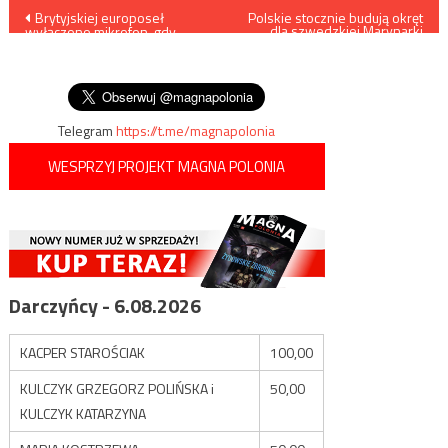
Nawigacja
Brytyjskiej europoseł
Polskie stocznie budują okręt
dla szwedzkiej Marynarki
wyłączono mikrofon, gdy
Wojennej
wpisu
mówiła o Tommym
Robinsonie i atakowała
politykę UE
Telegram
https://t.me/magnapolonia
WESPRZYJ PROJEKT MAGNA POLONIA
Darczyńcy - 6.08.2026
KACPER STAROŚCIAK
100,00
KULCZYK GRZEGORZ POLIŃSKA i
50,00
KULCZYK KATARZYNA