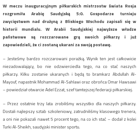
W meczu inauguracyjnym piłkarskich mistrzostw świata Rosja
rozgromiła Arabię Saudyjską 5:0. Gospodarze turnieju
zwycięstwem nad drużyną z Bliskiego Wschodu zapisali się w
historii mundialu. W Arabii Saudyjskiej najwyższe władze
państwowe są rozczarowane grą swoich piłkarzy i już
zapowiedzieli, że ci zostaną ukarani za swoją postawę.
– Jesteśmy bardzo rozczarowani porażką. Wynik ten jest całkowicie
niezadowalający, bo nie odzwierciedla tego, na co stać naszych
piłkarzy. Kilku zostanie ukaranych i będą to bramkarz Abdullah Al-
Mayouf, napastnik Mohammad Al-Sahlawi oraz obrońca Omar Hawsawi
– powiedział otwarcie Adel Ezzat, szef tamtejszej federacji piłkarskiej.
– Przez ostatnie trzy lata zrobiliśmy wszystko dla naszych piłkarzy.
Dostali najlepszy sztab szkoleniowy, zatrudniliśmy klasowego trenera,
a oni nie pokazali nawet 5 procent tego, na co ich stać – dodał z kolei
Turki Al-Sheikh, saudyjski minister sportu.