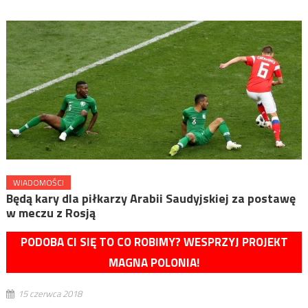
WIADOMOŚCI
Będą kary dla piłkarzy Arabii Saudyjskiej za postawę
w meczu z Rosją
PODOBA CI SIĘ TO CO ROBIMY? WESPRZYJ PROJEKT
MAGNA POLONIA!
15 czerwca 2018