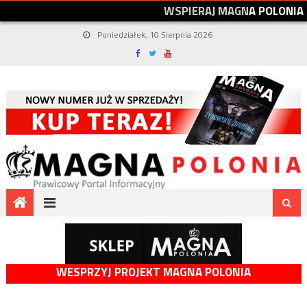
W
S
P
I
E
R
A
J
M
A
G
N
A
P
O
L
O
N
I
A
Poniedziałek, 10 Sierpnia 2026
WESPRZYJ PROJEKT MAGNA POLONIA