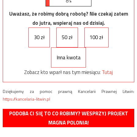
8%
Uważasz, że robimy dobrą robotę? Nie czekaj zatem
do jutra, wspieraj nas od dzisiaj.
30 zł
50 zł
100 zł
Inna kwota
Zobacz kto wparł nas tym miesiącu:
Tutaj
Dziękujemy za pomoc prawną Kancelarii Prawnej Litwin:
https://kancelaria-litwin.pl
PODOBA CI SIĘ TO CO ROBIMY? WESPRZYJ PROJEKT
MAGNA POLONIA!