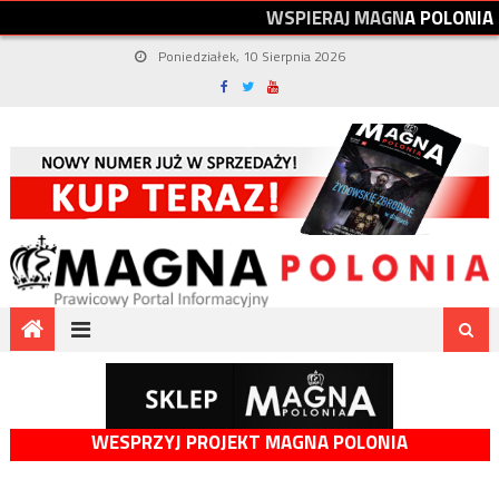
W
S
P
I
E
R
A
J
M
A
G
N
A
P
O
L
O
N
I
A
Poniedziałek, 10 Sierpnia 2026
WESPRZYJ PROJEKT MAGNA POLONIA