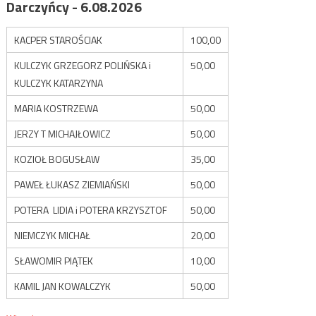
Darczyńcy - 6.08.2026
KACPER STAROŚCIAK
100,00
KULCZYK GRZEGORZ POLIŃSKA i
50,00
KULCZYK KATARZYNA
MARIA KOSTRZEWA
50,00
JERZY T MICHAJŁOWICZ
50,00
KOZIOŁ BOGUSŁAW
35,00
PAWEŁ ŁUKASZ ZIEMIAŃSKI
50,00
POTERA LIDIA i POTERA KRZYSZTOF
50,00
NIEMCZYK MICHAŁ
20,00
SŁAWOMIR PIĄTEK
10,00
KAMIL JAN KOWALCZYK
50,00