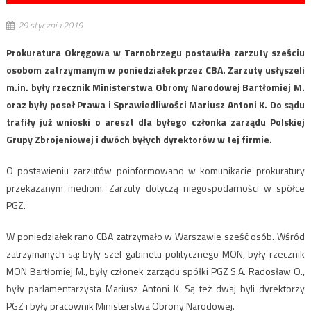
29 stycznia 2019
Prokuratura Okręgowa w Tarnobrzegu postawiła zarzuty sześciu
osobom zatrzymanym w poniedziałek przez CBA. Zarzuty usłyszeli
m.in. były rzecznik Ministerstwa Obrony Narodowej Bartłomiej M.
oraz były poseł Prawa i Sprawiedliwości Mariusz Antoni K. Do sądu
trafiły już wnioski o areszt dla byłego członka zarządu Polskiej
Grupy Zbrojeniowej i dwóch byłych dyrektorów w tej firmie.
O postawieniu zarzutów poinformowano w komunikacie prokuratury
przekazanym mediom. Zarzuty dotyczą niegospodarności w spółce
PGZ.
W poniedziałek rano CBA zatrzymało w Warszawie sześć osób. Wśród
zatrzymanych są: były szef gabinetu politycznego MON, były rzecznik
MON Bartłomiej M., były członek zarządu spółki PGZ S.A. Radosław O.,
były parlamentarzysta Mariusz Antoni K. Są też dwaj byli dyrektorzy
PGZ i były pracownik Ministerstwa Obrony Narodowej.