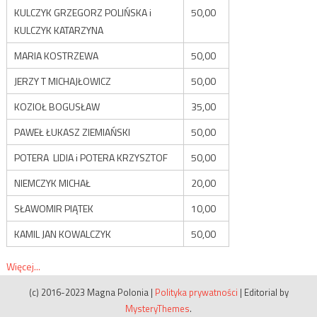
KULCZYK GRZEGORZ POLIŃSKA i
50,00
KULCZYK KATARZYNA
MARIA KOSTRZEWA
50,00
JERZY T MICHAJŁOWICZ
50,00
KOZIOŁ BOGUSŁAW
35,00
PAWEŁ ŁUKASZ ZIEMIAŃSKI
50,00
POTERA LIDIA i POTERA KRZYSZTOF
50,00
NIEMCZYK MICHAŁ
20,00
SŁAWOMIR PIĄTEK
10,00
KAMIL JAN KOWALCZYK
50,00
Więcej...
(c) 2016-2023 Magna Polonia
|
Polityka prywatności
|
Editorial by
MysteryThemes
.