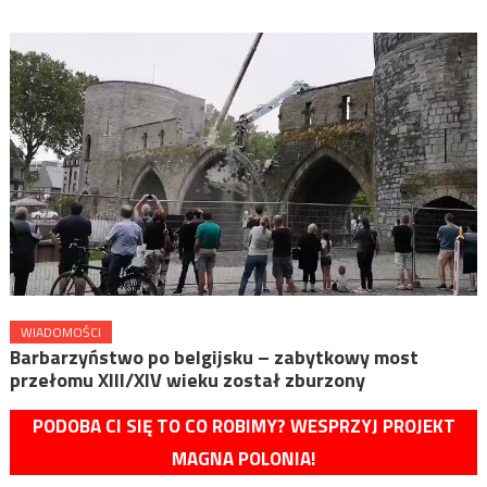
WIADOMOŚCI
Barbarzyństwo po belgijsku – zabytkowy most
przełomu XIII/XIV wieku został zburzony
PODOBA CI SIĘ TO CO ROBIMY? WESPRZYJ PROJEKT
MAGNA POLONIA!