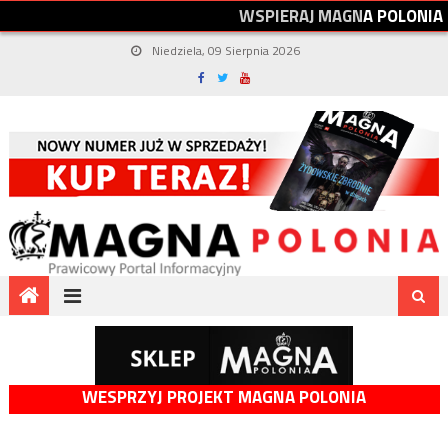
W
S
P
I
E
R
A
J
M
A
G
N
A
P
O
L
O
N
I
A
Niedziela, 09 Sierpnia 2026
WESPRZYJ PROJEKT MAGNA POLONIA