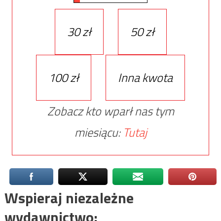
30 zł
50 zł
100 zł
Inna kwota
Zobacz kto wparł nas tym
miesiącu:
Tutaj
Wspieraj niezależne
wydawnictwo: