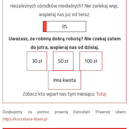
niezależnych ośrodków medialnych? Nie zwlekaj więc,
wspieraj nas już od teraz.
8%
Uważasz, że robimy dobrą robotę? Nie czekaj zatem
do jutra, wspieraj nas od dzisiaj.
30 zł
50 zł
100 zł
Inna kwota
Zobacz kto wparł nas tym miesiącu:
Tutaj
Dziękujemy za pomoc prawną Kancelarii Prawnej Litwin:
https://kancelaria-litwin.pl