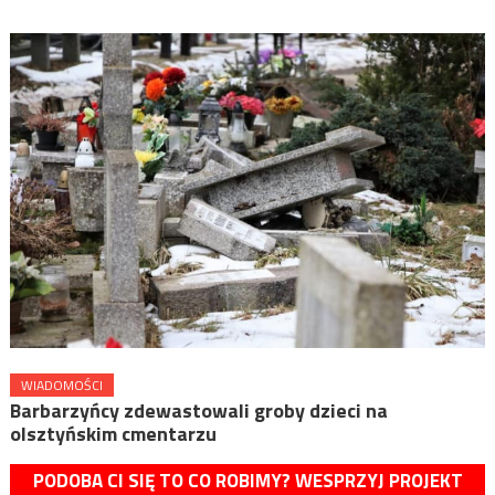
WIADOMOŚCI
Barbarzyńcy zdewastowali groby dzieci na
olsztyńskim cmentarzu
PODOBA CI SIĘ TO CO ROBIMY? WESPRZYJ PROJEKT