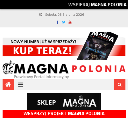
W
S
P
I
E
R
A
J
M
A
G
N
A
P
O
L
O
N
I
A
Sobota, 08 Sierpnia 2026
WESPRZYJ PROJEKT MAGNA POLONIA