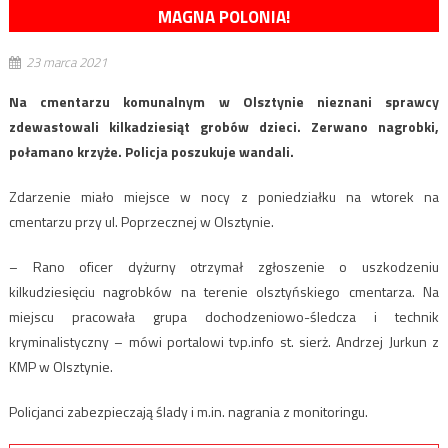
MAGNA POLONIA!
23 marca 2021
Na cmentarzu komunalnym w Olsztynie nieznani sprawcy
zdewastowali kilkadziesiąt grobów dzieci. Zerwano nagrobki,
połamano krzyże. Policja poszukuje wandali.
Zdarzenie miało miejsce w nocy z poniedziałku na wtorek na
cmentarzu przy ul. Poprzecznej w Olsztynie.
– Rano oficer dyżurny otrzymał zgłoszenie o uszkodzeniu
kilkudziesięciu nagrobków na terenie olsztyńskiego cmentarza. Na
miejscu pracowała grupa dochodzeniowo-śledcza i technik
kryminalistyczny – mówi portalowi tvp.info st. sierż. Andrzej Jurkun z
KMP w Olsztynie.
Policjanci zabezpieczają ślady i m.in. nagrania z monitoringu.