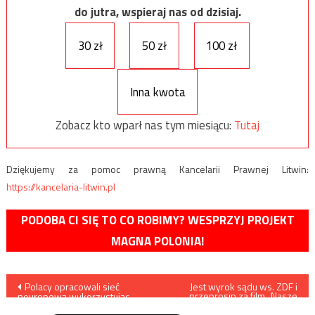
do jutra, wspieraj nas od dzisiaj.
30 zł
50 zł
100 zł
Inna kwota
Zobacz kto wparł nas tym miesiącu:
Tutaj
Dziękujemy za pomoc prawną Kancelarii Prawnej Litwin:
https://kancelaria-litwin.pl
PODOBA CI SIĘ TO CO ROBIMY? WESPRZYJ PROJEKT
MAGNA POLONIA!
Nawigacja
Polacy opracowali sieć
Jest wyrok sądu ws. ZDF i
przeprosin za film „Nasze
neuronową wykorzystując
matki, nasi ojcowie”
wpisu
„masywne” fotony