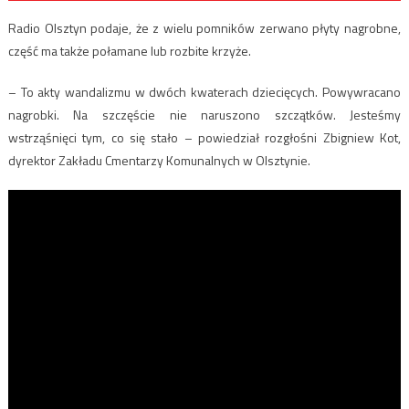
Radio Olsztyn podaje, że z wielu pomników zerwano płyty nagrobne,
część ma także połamane lub rozbite krzyże.
– To akty wandalizmu w dwóch kwaterach dziecięcych. Powywracano
nagrobki. Na szczęście nie naruszono szczątków. Jesteśmy
wstrząśnięci tym, co się stało – powiedział rozgłośni Zbigniew Kot,
dyrektor Zakładu Cmentarzy Komunalnych w Olsztynie.