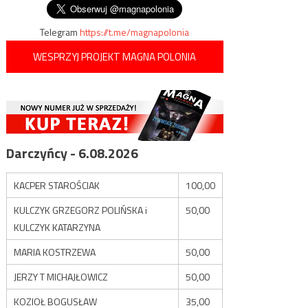
Telegram
https://t.me/magnapolonia
WESPRZYJ PROJEKT MAGNA POLONIA
Darczyńcy - 6.08.2026
KACPER STAROŚCIAK
100,00
KULCZYK GRZEGORZ POLIŃSKA i
50,00
KULCZYK KATARZYNA
MARIA KOSTRZEWA
50,00
JERZY T MICHAJŁOWICZ
50,00
KOZIOŁ BOGUSŁAW
35,00