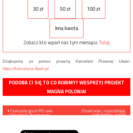
30 zł
50 zł
100 zł
Inna kwota
Zobacz kto wparł nas tym miesiącu:
Tutaj
Dziękujemy za pomoc prawną Kancelarii Prawnej Litwin:
https://kancelaria-litwin.pl
PODOBA CI SIĘ TO CO ROBIMY? WESPRZYJ PROJEKT
MAGNA POLONIA!
Nawigacja
Czarzasty grozi PiS-owi:
Chciał uciec, rozjeżdżając
policjantów, został
„Odwołanie Biejat może
zatrzymany
wpisu
skutkować podobnymi
decyzjami w Senacie wobec
PiS”