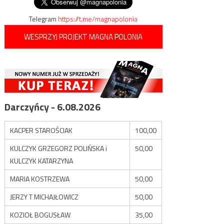
Telegram
https://t.me/magnapolonia
WESPRZYJ PROJEKT MAGNA POLONIA
Darczyńcy - 6.08.2026
KACPER STAROŚCIAK
100,00
KULCZYK GRZEGORZ POLIŃSKA i
50,00
KULCZYK KATARZYNA
MARIA KOSTRZEWA
50,00
JERZY T MICHAJŁOWICZ
50,00
KOZIOŁ BOGUSŁAW
35,00