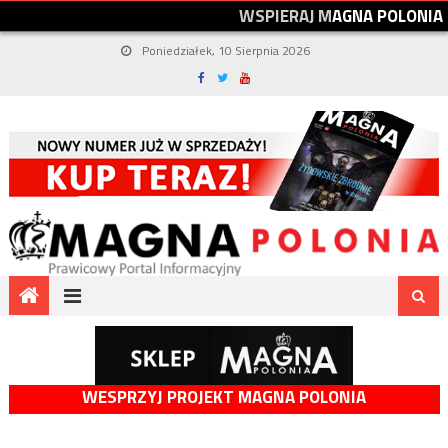
W
S
P
I
E
R
A
J
M
A
G
N
A
P
O
L
O
N
I
A
Poniedziałek, 10 Sierpnia 2026
WESPRZYJ PROJEKT MAGNA POLONIA