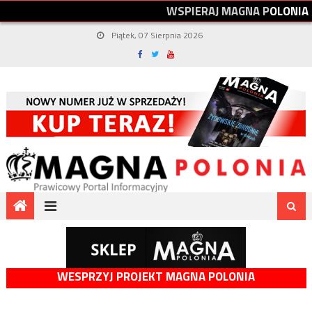
W
S
P
I
E
R
A
J
M
A
G
N
A
P
O
L
O
N
I
A
Piątek, 07 Sierpnia 2026
WESPRZYJ PROJEKT MAGNA POLONIA