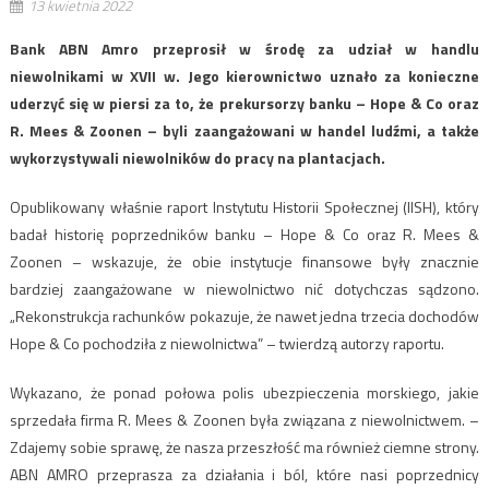
13 kwietnia 2022
Bank ABN Amro przeprosił w środę za udział w handlu
niewolnikami w XVII w. Jego kierownictwo uznało za konieczne
uderzyć się w piersi za to, że prekursorzy banku – Hope & Co oraz
R. Mees & Zoonen – byli zaangażowani w handel ludźmi, a także
wykorzystywali niewolników do pracy na plantacjach.
Opublikowany właśnie raport Instytutu Historii Społecznej (IISH), który
badał historię poprzedników banku – Hope & Co oraz R. Mees &
Zoonen – wskazuje, że obie instytucje finansowe były znacznie
bardziej zaangażowane w niewolnictwo nić dotychczas sądzono.
„Rekonstrukcja rachunków pokazuje, że nawet jedna trzecia dochodów
Hope & Co pochodziła z niewolnictwa” – twierdzą autorzy raportu.
Wykazano, że ponad połowa polis ubezpieczenia morskiego, jakie
sprzedała firma R. Mees & Zoonen była związana z niewolnictwem. –
Zdajemy sobie sprawę, że nasza przeszłość ma również ciemne strony.
ABN AMRO przeprasza za działania i ból, które nasi poprzednicy