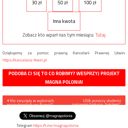
30 zł
50 zł
100 zł
Inna kwota
Zobacz kto wparł nas tym miesiącu:
Tutaj
Dziękujemy za pomoc prawną Kancelarii Prawnej Litwin:
https://kancelaria-litwin.pl
PODOBA CI SIĘ TO CO ROBIMY? WESPRZYJ PROJEKT
MAGNA POLONIA!
Nawigacja
Kto zwycięży w wyborach
USA: jezuiccy studenci
nazywają biskupa „bigotem”,
prezydenckich we Francji?
bo… kazał usunąć flagę LGBT
wpisu
Mamy wyniki sondażu
Telegram
https://t.me/magnapolonia