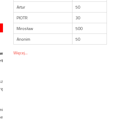
Artur
50
PIOTR
30
Mirosław
500
Anonim
50
Więcej...
ów
rt
sz
rę
mi
ne