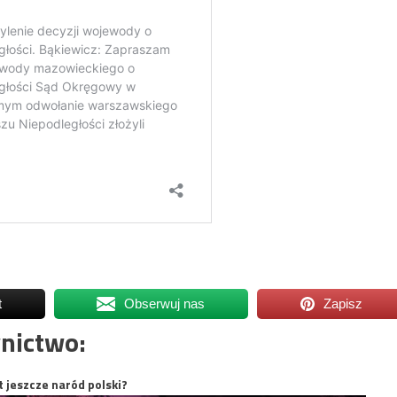
t
Obserwuj nas
Zapisz
nictwo:
t jeszcze naród polski?