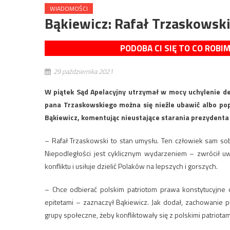
WIADOMOŚCI
Bąkiewicz: Rafał Trzaskowski
PODOBA CI SIĘ TO CO ROBI
29 października 2021
W piątek Sąd Apelacyjny utrzymał w mocy uchylenie de
pana Trzaskowskiego można się nieźle ubawić albo po
Bąkiewicz, komentując nieustające starania prezydent
– Rafał Trzaskowski to stan umysłu. Ten człowiek sam sob
Niepodległości jest cyklicznym wydarzeniem – zwrócił 
konfliktu i usiłuje dzielić Polaków na lepszych i gorszych.
– Chce odbierać polskim patriotom prawa konstytucyjne d
epitetami – zaznaczył Bąkiewicz. Jak dodał, zachowanie 
grupy społeczne, żeby konfliktowały się z polskimi patriota