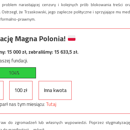
problem narastającej cenzury i kolejnych prób blokowania treści or
Ostrzegł, że Trzaskowski, jego zaplecze polityczne i sprzyjające mu med
ze formalno-prawnym.
ację Magna Polonia!
my:
15 000
zł, zebraliśmy:
15 633,5
zł.
szej fundacji.
104%
100 zł
Inna kwota
parł nas tym miesiącu:
Tutaj
aw do zgromadzeń lub własnych wypowiedzi. Poprzez stygmatyzację
 do manifestacji – mówił.