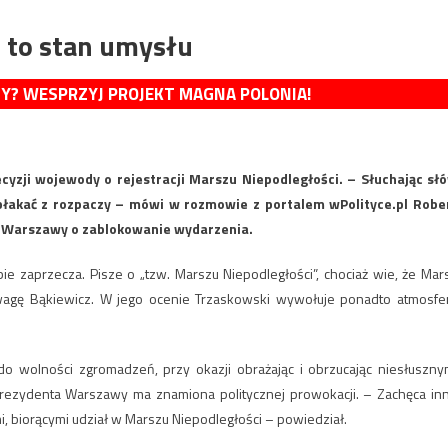
 to stan umysłu
MY? WESPRZYJ PROJEKT MAGNA POLONIA!
cyzji wojewody o rejestracji Marszu Niepodległości. – Słuchając sł
płakać z rozpaczy – mówi w rozmowie z portalem wPolityce.pl Robe
a Warszawy o zablokowanie wydarzenia.
ie zaprzecza. Pisze o „tzw. Marszu Niepodległości”, chociaż wie, że Mar
uwagę Bąkiewicz. W jego ocenie Trzaskowski wywołuje ponadto atmosfe
o wolności zgromadzeń, przy okazji obrażając i obrzucając niesłuszny
prezydenta Warszawy ma znamiona politycznej prowokacji. – Zachęca in
mi, biorącymi udział w Marszu Niepodległości – powiedział.