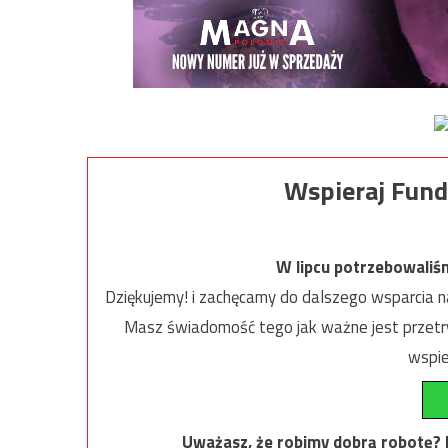
Wspieraj Fund
W lipcu potrzebowaliś
Dziękujemy! i zachęcamy do dalszego wsparcia na
Masz świadomość tego jak ważne jest przetrw
wspie
Uważasz, że robimy dobrą robotę? Ni