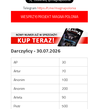
Telegram
https://t.me/magnapolonia
WESPRZYJ PROJEKT MAGNA POLONIA
Darczyńcy - 30.07.2026
AP
30
Artur
70
Anonim
100
Anonim
200
Arleta
90
Piotr
500