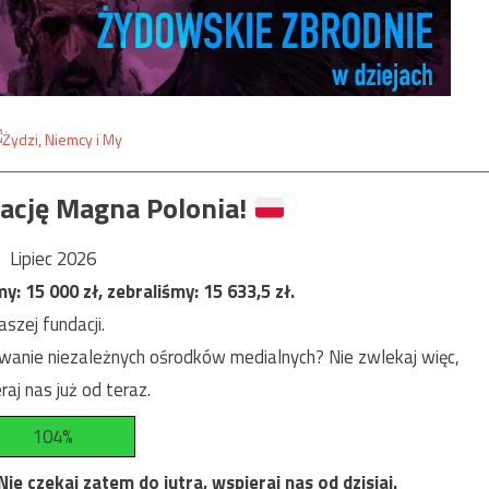
ację Magna Polonia!
Lipiec 2026
my:
15 000
zł, zebraliśmy:
15 633,5
zł.
szej fundacji.
anie niezależnych ośrodków medialnych? Nie zwlekaj więc,
raj nas już od teraz.
104%
e czekaj zatem do jutra, wspieraj nas od dzisiaj.