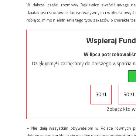
W dalszej części rozmowy Bąkiewicz zwrócił uwagę na 
działalności środowisk konserwatywnych i wolnościowych. 
robią to, mimo nieistnienia tego typu zakazów o charakter
Wspieraj Fund
W lipcu potrzebowaliś
Dziękujemy! i zachęcamy do dalszego wsparcia na
30 zł
50 zł
Zobacz kto w
– Nie dają wszystkim obywatelom w Polsce równych pr
dehumanizację próbuje się polskim patriotom odbierać prawa