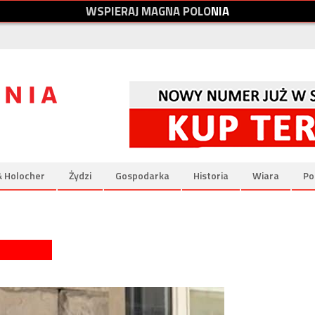
W
S
P
I
E
R
A
J
M
A
G
N
A
P
O
L
O
N
I
A
& Holocher
Żydzi
Gospodarka
Historia
Wiara
Po