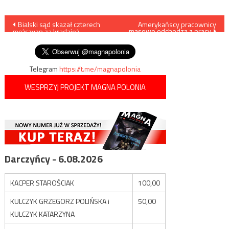
Nawigacja
Bialski sąd skazał czterech
Amerykańscy pracownicy
masowo odchodzą z pracy
mężczyzn za kradzież
wpisu
tęczowej flagi z piorunem
Telegram
https://t.me/magnapolonia
WESPRZYJ PROJEKT MAGNA POLONIA
Darczyńcy - 6.08.2026
KACPER STAROŚCIAK
100,00
KULCZYK GRZEGORZ POLIŃSKA i
50,00
KULCZYK KATARZYNA