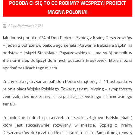
PODOBA CI SIĘ TO CO ROBIMY? WESPRZYJ PROJEKT
MAGNA POLONIA!
27 października 2021
Jak donosi portal rmf24.pl Don Pedro – Szpieg z Krainy Deszczowców
– jeden z bohaterów bajkowego serialu „Porwanie Baltazara Gąbki” na
podstawie książki Stanisława Pagaczewskiego – ma swój pomnik w
Bielsku-Białej. Dołączył do innych postaci z kreskówek, które można
spotkać na ulicach tego miasta.
Znany z okrzyku „Karramba!” Don Pedro stanął przy ul. 11 Listopada, w
rejonie placu Wojska Polskiego. Towarzyszy mu Myping – sympatyczny
zwierzak, również znany z książki Pagaczewskiego i animowanego
serialu.
Pomnik Don Pedra to piąta rzeźba na szlaku „Bajkowe Bielsko-Biała”,
który jest sukcesywnie rozwijany w mieście. Szpieg z Krainy
Deszczowców dołączył do Reksia, Bolka i Lolka, Pampaliniego łowcy