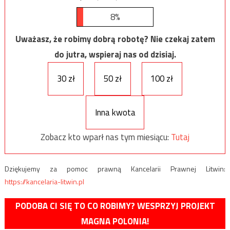
8%
Uważasz, że robimy dobrą robotę? Nie czekaj zatem
do jutra, wspieraj nas od dzisiaj.
30 zł
50 zł
100 zł
Inna kwota
Zobacz kto wparł nas tym miesiącu:
Tutaj
Dziękujemy za pomoc prawną Kancelarii Prawnej Litwin:
https://kancelaria-litwin.pl
PODOBA CI SIĘ TO CO ROBIMY? WESPRZYJ PROJEKT
MAGNA POLONIA!