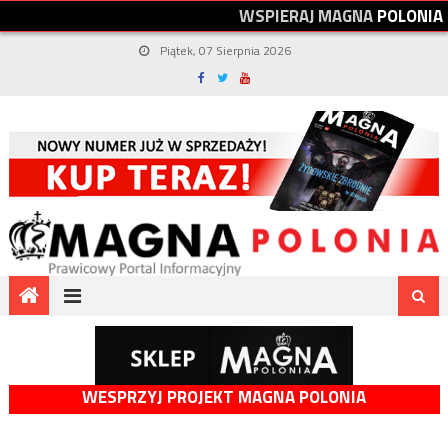
W
S
P
I
E
R
A
J
M
A
G
N
A
P
O
L
O
N
I
A
Piątek, 07 Sierpnia 2026
WESPRZYJ PROJEKT MAGNA POLONIA