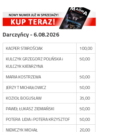
Darczyńcy - 6.08.2026
KACPER STAROŚCIAK
100,00
KULCZYK GRZEGORZ POLIŃSKA i
50,00
KULCZYK KATARZYNA
MARIA KOSTRZEWA
50,00
JERZY T MICHAJŁOWICZ
50,00
KOZIOŁ BOGUSŁAW
35,00
PAWEŁ ŁUKASZ ZIEMIAŃSKI
50,00
POTERA LIDIA i POTERA KRZYSZTOF
50,00
NIEMCZYK MICHAŁ
20,00