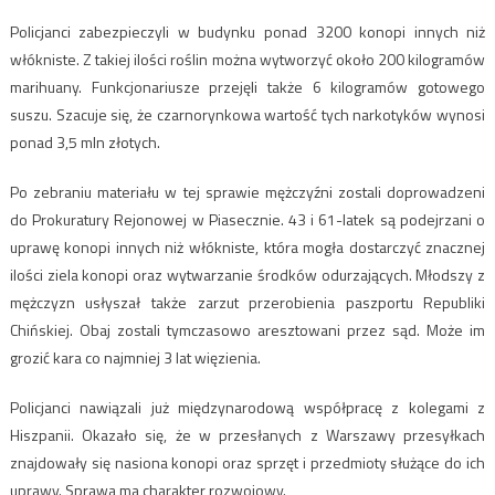
Policjanci zabezpieczyli w budynku ponad 3200 konopi innych niż
włókniste. Z takiej ilości roślin można wytworzyć około 200 kilogramów
marihuany. Funkcjonariusze przejęli także 6 kilogramów gotowego
suszu. Szacuje się, że czarnorynkowa wartość tych narkotyków wynosi
ponad 3,5 mln złotych.
Po zebraniu materiału w tej sprawie mężczyźni zostali doprowadzeni
do Prokuratury Rejonowej w Piasecznie. 43 i 61-latek są podejrzani o
uprawę konopi innych niż włókniste, która mogła dostarczyć znacznej
ilości ziela konopi oraz wytwarzanie środków odurzających. Młodszy z
mężczyzn usłyszał także zarzut przerobienia paszportu Republiki
Chińskiej. Obaj zostali tymczasowo aresztowani przez sąd. Może im
grozić kara co najmniej 3 lat więzienia.
Policjanci nawiązali już międzynarodową współpracę z kolegami z
Hiszpanii. Okazało się, że w przesłanych z Warszawy przesyłkach
znajdowały się nasiona konopi oraz sprzęt i przedmioty służące do ich
uprawy. Sprawa ma charakter rozwojowy.