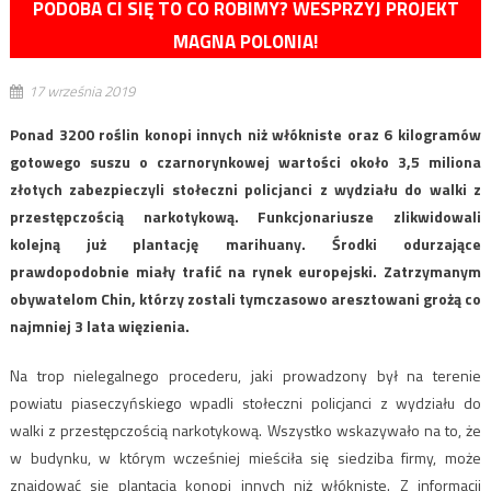
PODOBA CI SIĘ TO CO ROBIMY? WESPRZYJ PROJEKT
MAGNA POLONIA!
17 września 2019
Ponad 3200 roślin konopi innych niż włókniste oraz 6 kilogramów
gotowego suszu o czarnorynkowej wartości około 3,5 miliona
złotych zabezpieczyli stołeczni policjanci z wydziału do walki z
przestępczością narkotykową. Funkcjonariusze zlikwidowali
kolejną już plantację marihuany. Środki odurzające
prawdopodobnie miały trafić na rynek europejski. Zatrzymanym
obywatelom Chin, którzy zostali tymczasowo aresztowani grożą co
najmniej 3 lata więzienia.
Na trop nielegalnego procederu, jaki prowadzony był na terenie
powiatu piaseczyńskiego wpadli stołeczni policjanci z wydziału do
walki z przestępczością narkotykową. Wszystko wskazywało na to, że
w budynku, w którym wcześniej mieściła się siedziba firmy, może
znajdować się plantacja konopi innych niż włókniste. Z informacji