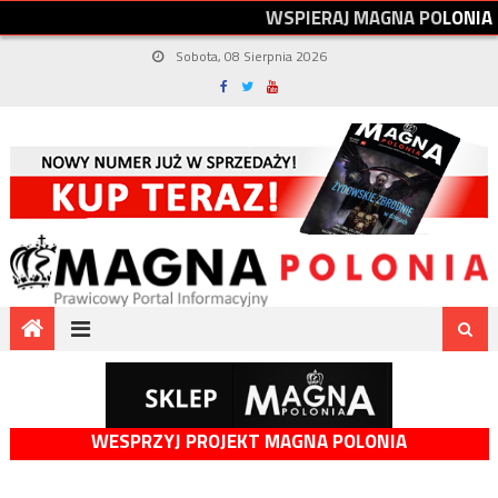
W
S
P
I
E
R
A
J
M
A
G
N
A
P
O
L
O
N
I
A
Sobota, 08 Sierpnia 2026
WESPRZYJ PROJEKT MAGNA POLONIA