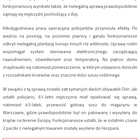
funkcjonariuszy wynikało także, że nielegalną uprawą prawdopodobnie
zajmują się mężczyźni pochodzący z Azji.
Kilkutygodniowa praca operacyjna policjantów przyniosła efekty. Po
wejściu na posesję, na poziomie piwnicy i garażu funkcjonariusze
odkryli nielegalną plantację konopi innych niż włókniste. Uprawę roślin
wspomagał system sterowania elektronicznego zarządzający
nawodnieniem, oświetleniem oraz temperaturą. Na piętrze domu
znajdowało się natomiast pomieszczenie, w którym ustawiono doniczki
z rozsadnikami krzewów oraz znaczne ilości suszu roślinnego.
W związku z tą sprawą zostało zatrzymanych dwóch obywateli Chin. Jak
ustalili policjanci, 61-letni mężczyzna miał opiekować się uprawą,
natomiast 43-latek, przewozić gotowy susz do magazynu w
Warszawie, gdzie prawdopodobnie był on pakowany i wysyłany do
krajów na terenie Europy. Funkcjonariusze ustalili, że w ostatnim czasie
2 paczki z nielegalnym towarem zostały wysłane do Hiszpanii.