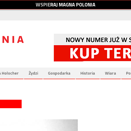
W
S
P
I
E
R
A
J
M
A
G
N
A
P
O
L
O
N
I
A
& Holocher
Żydzi
Gospodarka
Historia
Wiara
Po