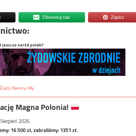
t
Obserwuj nas
Zapisz
nictwo:
t jeszcze naród polski?
ację Magna Polonia!
Sierpień 2026
jemy:
16 500
zł, zebraliśmy:
1351
zł.