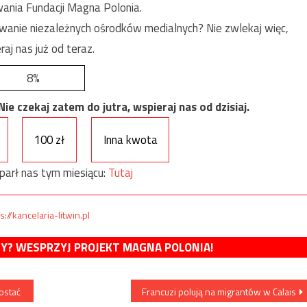
ania Fundacji Magna Polonia.
anie niezależnych ośrodków medialnych? Nie zwlekaj więc,
raj nas już od teraz.
8%
e czekaj zatem do jutra, wspieraj nas od dzisiaj.
100 zł
Inna kwota
parł nas tym miesiącu:
Tutaj
s://kancelaria-litwin.pl
MY? WESPRZYJ PROJEKT MAGNA POLONIA!
ostać
Francuzi polują na migrantów w Calais