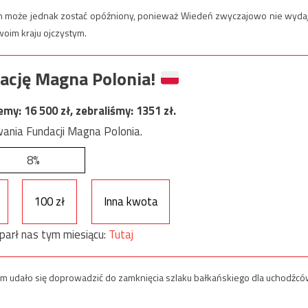
s ten może jednak zostać opóźniony, ponieważ Wiedeń zwyczajowo nie wyda
woim kraju ojczystym.
ację Magna Polonia!
jemy:
16 500
zł, zebraliśmy:
1351
zł.
ania Fundacji Magna Polonia.
8%
100 zł
Inna kwota
parł nas tym miesiącu:
Tutaj
iem udało się doprowadzić do zamknięcia szlaku bałkańskiego dla uchodźcó