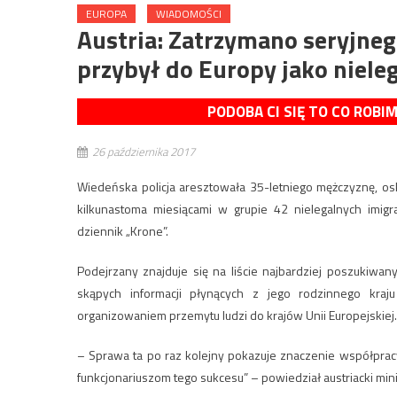
EUROPA
WIADOMOŚCI
Austria: Zatrzymano seryjneg
przybył do Europy jako niele
PODOBA CI SIĘ TO CO ROBI
26 października 2017
Wiedeńska policja aresztowała 35-letniego mężczyznę, oska
kilkunastoma miesiącami w grupie 42 nielegalnych imig
dziennik „Krone”.
Podejrzany znajduje się na liście najbardziej poszukiwan
skąpych informacji płynących z jego rodzinnego kraj
organizowaniem przemytu ludzi do krajów Unii Europejskiej.
– Sprawa ta po raz kolejny pokazuje znaczenie współprac
funkcjonariuszom tego sukcesu” – powiedział austriacki mi