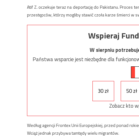
Atif Z. oczekuje teraz na deportację do Pakistanu. Proce
przestępców, którzy mogliby stawić czoła karze śmierci w s
Wspieraj Fund
W sierpniu potrzebu
Państwa wsparcie jest niezbędne dla funkcjonow
30 zł
50 zł
Zobacz kto w
Według agencji Frontex Unii Europejskiej, przed ponad rok
Wciąż jednak przybywa tamtędy wielu migrantów.