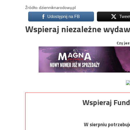
Źródło: dzienniknarodowy.pl
Udostępnij na FB
Twee
Wspieraj niezależne wydaw
Czy jes
Wspieraj Fund
W sierpniu potrzebu