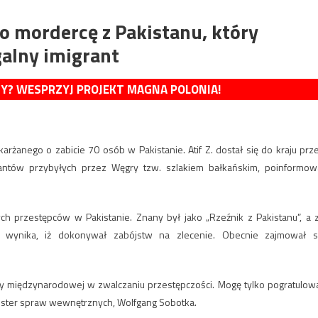
o mordercę z Pakistanu, który
galny imigrant
MY? WESPRZYJ PROJEKT MAGNA POLONIA!
rżanego o zabicie 70 osób w Pakistanie. Atif Z. dostał się do kraju prz
rantów przybyłych przez Węgry tzw. szlakiem bałkańskim, poinformow
ych przestępców w Pakistanie. Znany był jako „Rzeźnik z Pakistanu”, a 
u wynika, iż dokonywał zabójstw na zlecenie. Obecnie zajmował s
y międzynarodowej w zwalczaniu przestępczości. Mogę tylko pogratulow
nister spraw wewnętrznych, Wolfgang Sobotka.