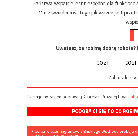
Państwa wsparcie jest niezbędne dla funkcjonow
Masz świadomość tego jak ważne jest przetrw
wspie
Uważasz, że robimy dobrą robotę? Ni
30 zł
50 zł
Zobacz kto w
Dziękujemy za pomoc prawną Kancelarii Prawnej Litwin:
http
PODOBA CI SIĘ TO CO ROBI
Nawigacja
Coraz więcej imigrantów z Bliskiego Wschodu próbuje d
się do Polski przez Ukrainę