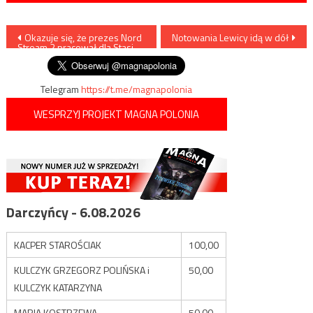
Nawigacja
Okazuje się, że prezes Nord
Notowania Lewicy idą w dół
Stream 2 pracował dla Stasi…
wpisu
Telegram
https://t.me/magnapolonia
WESPRZYJ PROJEKT MAGNA POLONIA
Darczyńcy - 6.08.2026
KACPER STAROŚCIAK
100,00
KULCZYK GRZEGORZ POLIŃSKA i
50,00
KULCZYK KATARZYNA
MARIA KOSTRZEWA
50,00