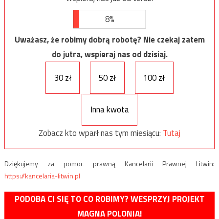
8%
Uważasz, że robimy dobrą robotę? Nie czekaj zatem
do jutra, wspieraj nas od dzisiaj.
30 zł
50 zł
100 zł
Inna kwota
Zobacz kto wparł nas tym miesiącu:
Tutaj
Dziękujemy za pomoc prawną Kancelarii Prawnej Litwin:
https://kancelaria-litwin.pl
PODOBA CI SIĘ TO CO ROBIMY? WESPRZYJ PROJEKT
MAGNA POLONIA!