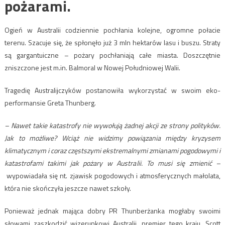
pożarami.
Ogień w Australii codziennie pochłania kolejne, ogromne połacie
terenu. Szacuje się, że spłonęło już 3 mln hektarów lasu i buszu. Straty
są gargantuiczne – pożary pochłaniają całe miasta. Doszczętnie
zniszczone jest m.in. Balmoral w Nowej Południowej Walii.
Tragedię Australijczyków postanowiła wykorzystać w swoim eko-
performansie Greta Thunberg.
– Nawet takie katastrofy nie wywołują żadnej akcji ze strony polityków.
Jak to możliwe? Wciąż nie widzimy powiązania między kryzysem
klimatycznym i coraz częstszymi ekstremalnymi zmianami pogodowymi i
katastrofami takimi jak pożary w Australii. To musi się zmienić –
wypowiadała się nt. zjawisk pogodowych i atmosferycznych małolata,
która nie skończyła jeszcze nawet szkoły.
Ponieważ jednak mająca dobry PR Thunberżanka mogłaby swoimi
słowami zaszkodzić wizerunkowi Australii, premier tego kraju, Scott