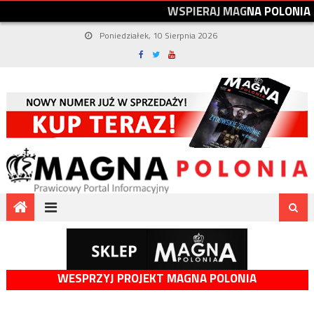
W
S
P
I
E
R
A
J
M
A
G
N
A
P
O
L
O
N
I
A
Poniedziałek, 10 Sierpnia 2026
WESPRZYJ PROJEKT MAGNA POLONIA