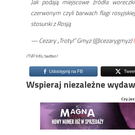
Jak podają miejscowe źródła woreczki
czerwonym czyli barwach flagi rosyjskie
stosunki z Rosją
— Cezary „Trotyl” Gmyz (@cezarygmyz)
/TVP Info, twitter/
Udostępnij na FB
Twee
Wspieraj niezależne wydaw
Czy jes