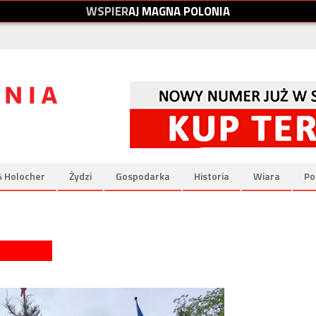
W
S
P
I
E
R
A
J
M
A
G
N
A
P
O
L
O
N
I
A
& Holocher
Żydzi
Gospodarka
Historia
Wiara
Po