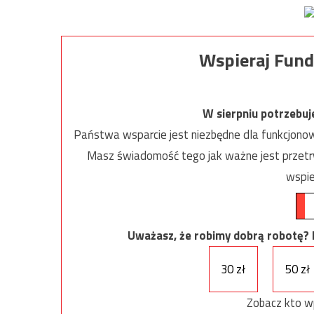
Wspieraj Fund
W sierpniu potrzebu
Państwa wsparcie jest niezbędne dla funkcjonow
Masz świadomość tego jak ważne jest przetrw
wspie
Uważasz, że robimy dobrą robotę? Ni
30 zł
50 zł
Zobacz kto w