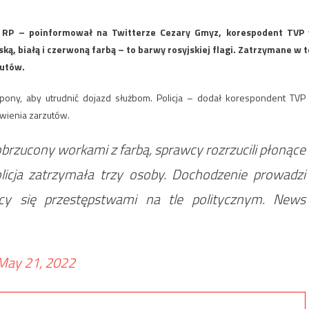
 RP – poinformował na Twitterze Cezary Gmyz, korespodent TVP
, białą i czerwoną farbą – to barwy rosyjskiej flagi. Zatrzymane w t
zutów.
opony, aby utrudnić dojazd służbom. Policja – dodał korespondent TVP
awienia zarzutów.
brzucony workami z farbą, sprawcy rozrzucili płonące
licja zatrzymała trzy osoby. Dochodzenie prowadzi
cy się przestępstwami na tle politycznym. News
May 21, 2022