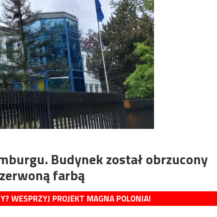
amburgu. Budynek został obrzucony
 czerwoną farbą
MY? WESPRZYJ PROJEKT MAGNA POLONIA!