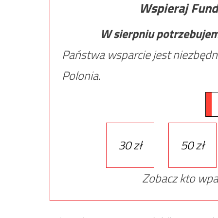
Wspieraj Fund
W sierpniu potrzebuje
Państwa wsparcie jest niezbędn
Polonia.
30 zł
50 zł
Zobacz kto wpa