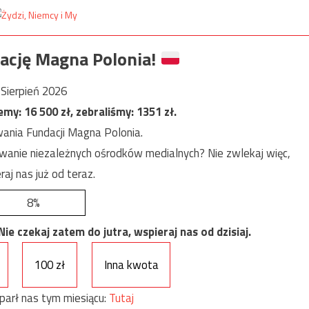
ację Magna Polonia!
Sierpień 2026
jemy:
16 500
zł, zebraliśmy:
1351
zł.
ania Fundacji Magna Polonia.
anie niezależnych ośrodków medialnych? Nie zwlekaj więc,
raj nas już od teraz.
8%
e czekaj zatem do jutra, wspieraj nas od dzisiaj.
100 zł
Inna kwota
parł nas tym miesiącu:
Tutaj