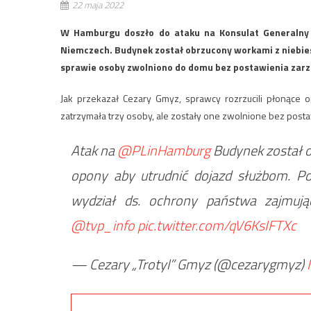
22 maja 2022
W Hamburgu doszło do ataku na Konsulat Generalny
Niemczech. Budynek został obrzucony workami z niebieską
sprawie osoby zwolniono do domu bez postawienia zar
Jak przekazał Cezary Gmyz, sprawcy rozrzucili płonące 
zatrzymała trzy osoby, ale zostały one zwolnione bez post
Atak na
@PLinHamburg
Budynek został o
opony aby utrudnić dojazd służbom. Po
wydział ds. ochrony państwa zajmują
@tvp_info
pic.twitter.com/qV6KsIFTXc
— Cezary „Trotyl” Gmyz (@cezarygmyz)