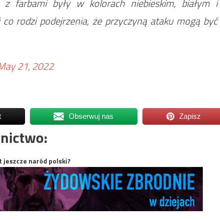
 z farbami były w kolorach niebieskim, białym i
j co rodzi podejrzenia, że przyczyną ataku mogą być
May 21, 2022
t
Obserwuj nas
Zapisz
nictwo:
t jeszcze naród polski?