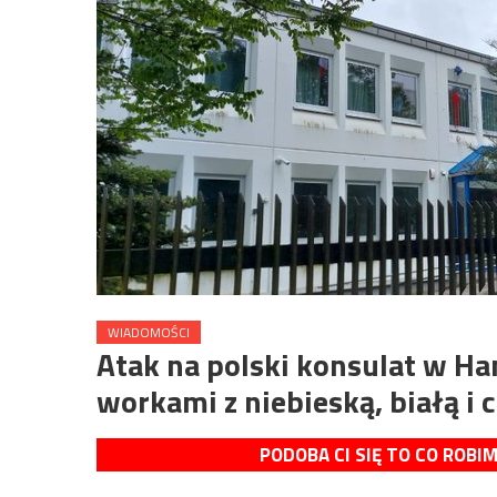
WIADOMOŚCI
Atak na polski konsulat w H
workami z niebieską, białą i
PODOBA CI SIĘ TO CO ROBI