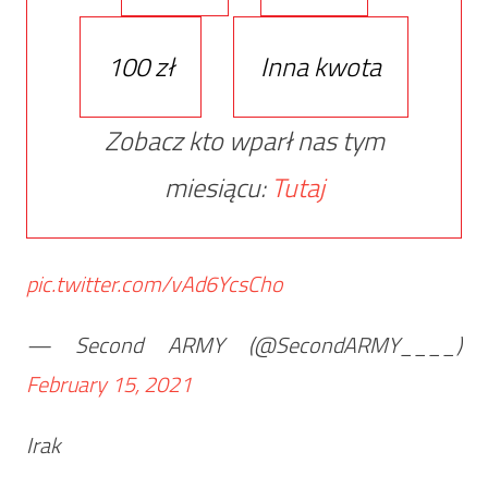
100 zł
Inna kwota
Zobacz kto wparł nas tym
miesiącu:
Tutaj
pic.twitter.com/vAd6YcsCho
— Second ARMY (@SecondARMY____)
February 15, 2021
Irak