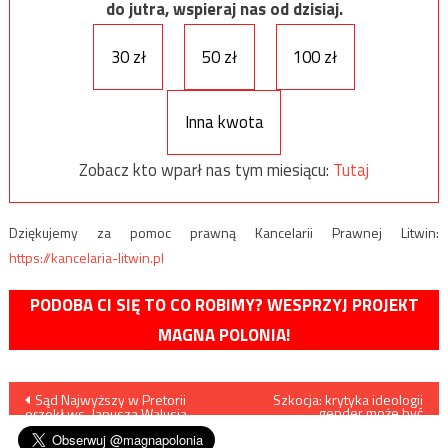
do jutra, wspieraj nas od dzisiaj.
30 zł
50 zł
100 zł
Inna kwota
Zobacz kto wparł nas tym miesiącu:
Tutaj
Dziękujemy za pomoc prawną Kancelarii Prawnej Litwin:
https://kancelaria-litwin.pl
PODOBA CI SIĘ TO CO ROBIMY? WESPRZYJ PROJEKT
MAGNA POLONIA!
Nawigacja
Sąd Najwyższy w Pretorii
Szkocja: krytyka ideologii
gender może być
orzekł ws. Janusza Walusia
przestępstwem
wpisu