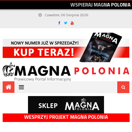
W
S
P
I
E
R
A
J
M
A
G
N
A
P
O
L
O
N
I
A
Czwartek, 06 Sierpnia 2026
WESPRZYJ PROJEKT MAGNA POLONIA