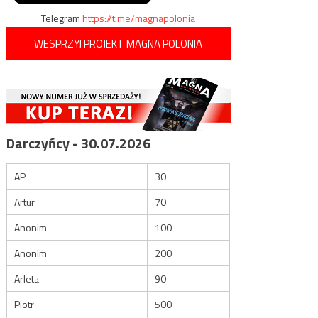
Telegram
https://t.me/magnapolonia
WESPRZYJ PROJEKT MAGNA POLONIA
Darczyńcy - 30.07.2026
AP
30
Artur
70
Anonim
100
Anonim
200
Arleta
90
Piotr
500