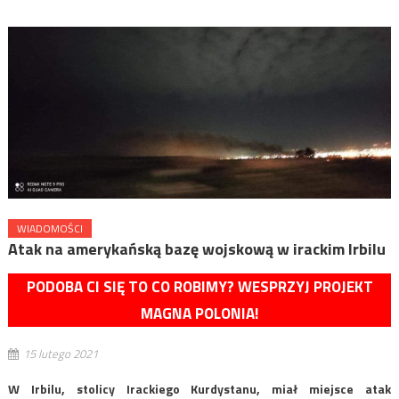
WIADOMOŚCI
Atak na amerykańską bazę wojskową w irackim Irbilu
PODOBA CI SIĘ TO CO ROBIMY? WESPRZYJ PROJEKT
MAGNA POLONIA!
15 lutego 2021
W Irbilu, stolicy Irackiego Kurdystanu, miał miejsce atak