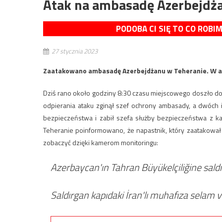
Atak na ambasadę Azerbejdżan
PODOBA CI SIĘ TO CO ROBI
27 stycznia 2023
Zaatakowano ambasadę Azerbejdżanu w Teheranie. W ata
Dziś rano około godziny 8:30 czasu miejscowego doszło d
odpierania ataku zginął szef ochrony ambasady, a dwóch 
bezpieczeństwa i zabił szefa służby bezpieczeństwa z 
Teheranie poinformowano, że napastnik, który zaatakowa
zobaczyć dzięki kamerom monitoringu:
Azerbaycan'ın Tahran Büyükelçiliğine saldıran
Saldırgan kapıdaki İran'lı muhafıza selam ve