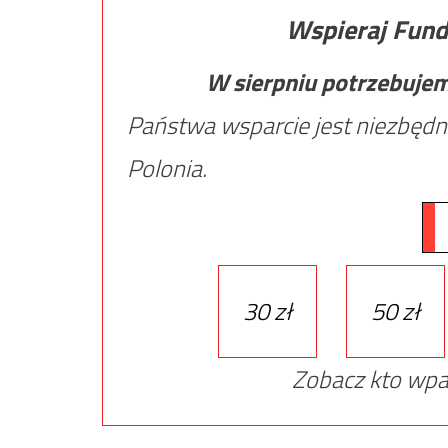
Wspieraj Fund
W sierpniu potrzebuje
Państwa wsparcie jest niezbędn
Polonia.
30 zł
50 zł
Zobacz kto wpa