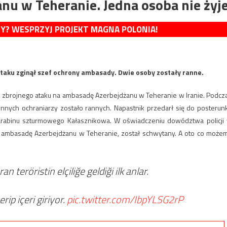
u w Teheranie. Jedna osoba nie żyj
MY? WESPRZYJ PROJEKT MAGNA POLONIA!
ku zginął szef ochrony ambasady. Dwie osoby zostały ranne.
o zbrojnego ataku na ambasadę Azerbejdżanu w Teheranie w Iranie. Podcz
innych ochraniarzy zostało rannych. Napastnik przedarł się do posterun
karabinu szturmowego Kałasznikowa. W oświadczeniu dowództwa policji
ł ambasadę Azerbejdżanu w Teheranie, został schwytany. A oto co może
 teröristin elçiliğe geldiği ilk anlar.
rip içeri giriyor.
pic.twitter.com/IbpYLSG2rP