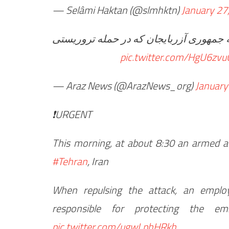
— Selâmi Haktan (@slmhktn)
January 27
🔹مهوری آزربایجان که در حمله تروریستی
pic.twitter.com/HgU6zvu
— Araz News (@ArazNews_org)
January
❗️URGENT
This morning, at about 8:30 an armed at
#Tehran
, Iran
When repulsing the attack, an emplo
responsible for protecting the e
pic.twitter.com/ugwLphHRkh