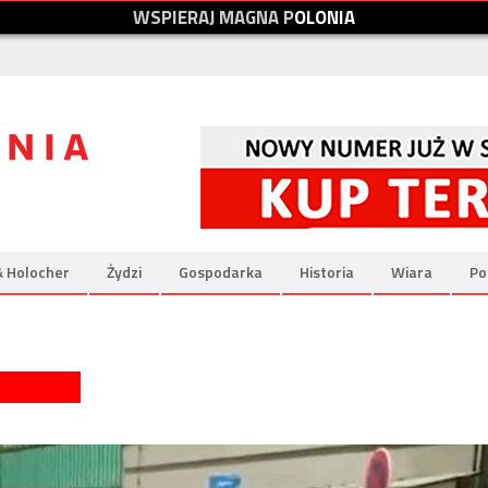
W
S
P
I
E
R
A
J
M
A
G
N
A
P
O
L
O
N
I
A
& Holocher
Żydzi
Gospodarka
Historia
Wiara
Po