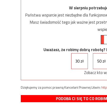
W sierpniu potrzebu
Państwa wsparcie jest niezbędne dla funkcjonow
Masz świadomość tego jak ważne jest przetrw
wspie
Uważasz, że robimy dobrą robotę? Ni
30 zł
50 zł
Zobacz kto w
Dziękujemy za pomoc prawną Kancelarii Prawnej Litwin:
http
PODOBA CI SIĘ TO CO ROBI