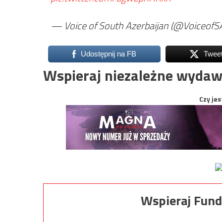
— Voice of South Azerbaijan (@VoiceofS
Udostępnij na FB
Twee
Wspieraj niezależne wydaw
Czy jes
Wspieraj Fund