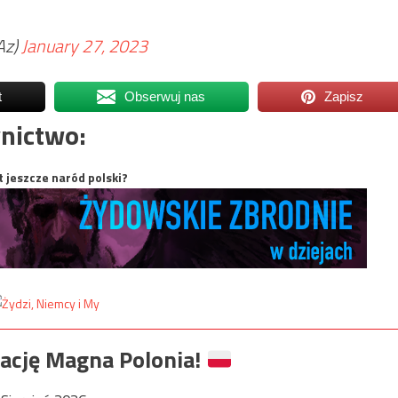
Az)
January 27, 2023
t
Obserwuj nas
Zapisz
nictwo:
t jeszcze naród polski?
ację Magna Polonia!