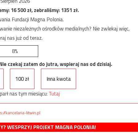
Sierpień 2026
jemy:
16 500
zł, zebraliśmy:
1351
zł.
ania Fundacji Magna Polonia.
anie niezależnych ośrodków medialnych? Nie zwlekaj więc,
raj nas już od teraz.
8%
e czekaj zatem do jutra, wspieraj nas od dzisiaj.
100 zł
Inna kwota
parł nas tym miesiącu:
Tutaj
s://kancelaria-litwin.pl
MY? WESPRZYJ PROJEKT MAGNA POLONIA!