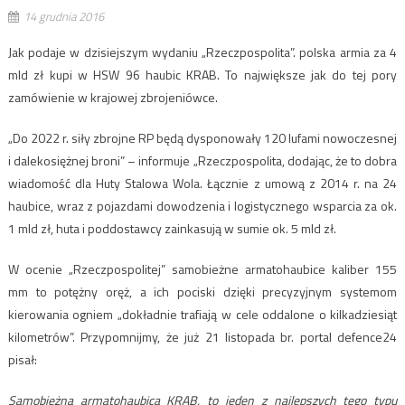
14 grudnia 2016
Jak podaje w dzisiejszym wydaniu „Rzeczpospolita”. polska armia za 4
mld zł kupi w HSW 96 haubic KRAB. To największe jak do tej pory
zamówienie w krajowej zbrojeniówce.
„Do 2022 r. siły zbrojne RP będą dysponowały 120 lufami nowoczesnej
i dalekosiężnej broni” – informuje „Rzeczpospolita, dodając, że to dobra
wiadomość dla Huty Stalowa Wola. Łącznie z umową z 2014 r. na 24
haubice, wraz z pojazdami dowodzenia i logistycznego wsparcia za ok.
1 mld zł, huta i poddostawcy zainkasują w sumie ok. 5 mld zł.
W ocenie „Rzeczpospolitej” samobieżne armatohaubice kaliber 155
mm to potężny oręż, a ich pociski dzięki precyzyjnym systemom
kierowania ogniem „dokładnie trafiają w cele oddalone o kilkadziesiąt
kilometrów”. Przypomnijmy, że już 21 listopada br. portal defence24
pisał:
Samobieżna armatohaubica KRAB, to jeden z najlepszych tego typu