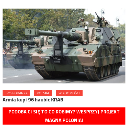
GOSPODARKA
POLSKA
WIADOMOŚCI
Armia kupi 96 haubic KRAB
PODOBA CI SIĘ TO CO ROBIMY? WESPRZYJ PROJEKT
MAGNA POLONIA!