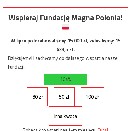
Wspieraj Fundację Magna Polonia!
W lipcu potrzebowaliśmy:
15 000
zł, zebraliśmy:
15
633,5
zł.
Dziękujemy! i zachęcamy do dalszego wsparcia naszej
fundacji.
104%
30 zł
50 zł
100 zł
Inna kwota
Zobacz kto wparł nas tym miesiącu:
Tutaj