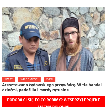
ŚWIAT
WIADOMOŚCI
ŻYDZI
Aresztowano żydowskiego przywódcę. W tle handel
dziećmi, pedofilia i mordy rytualne
PODOBA CI SIĘ TO CO ROBIMY? WESPRZYJ PROJEKT