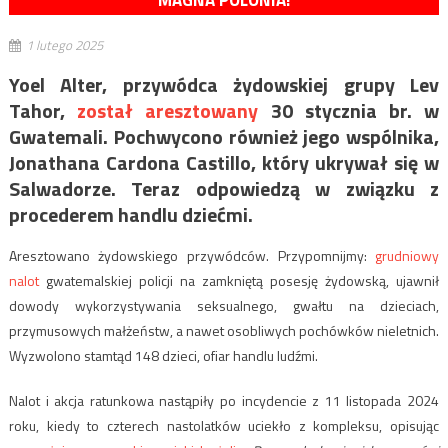
MAGNA POLONIA!
1 lutego 2025
Yoel Alter, przywódca żydowskiej grupy Lev
Tahor,
został aresztowany
30 stycznia br. w
Gwatemali. Pochwycono również jego wspólnika,
Jonathana Cardona Castillo, który ukrywał się w
Salwadorze. Teraz odpowiedzą w związku z
procederem handlu dziećmi.
Aresztowano żydowskiego przywódców. Przypomnijmy:
grudniowy
nalot
gwatemalskiej policji na zamkniętą posesję żydowską, ujawnił
dowody wykorzystywania seksualnego, gwałtu na dzieciach,
przymusowych małżeństw, a nawet osobliwych pochówków nieletnich.
Wyzwolono stamtąd 148 dzieci, ofiar handlu ludźmi.
Nalot i akcja ratunkowa nastąpiły po incydencie z 11 listopada 2024
roku, kiedy to czterech nastolatków uciekło z kompleksu, opisując