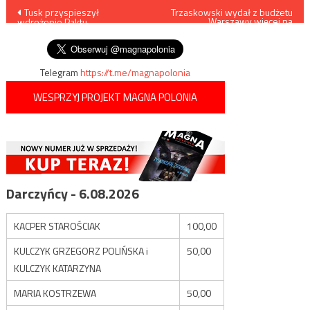
Nawigacja
Tusk przyspieszył
Trzaskowski wydał z budżetu
Warszawy więcej na
wdrożenie Paktu
dewiantów, niż policję
wpisu
Migracyjnego
Telegram
https://t.me/magnapolonia
WESPRZYJ PROJEKT MAGNA POLONIA
Darczyńcy - 6.08.2026
KACPER STAROŚCIAK
100,00
KULCZYK GRZEGORZ POLIŃSKA i
50,00
KULCZYK KATARZYNA
MARIA KOSTRZEWA
50,00