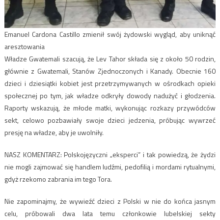
Emanuel Cardona Castillo zmienił swój żydowski wygląd, aby uniknąć
aresztowania
Władze Gwatemali szacują, że Lev Tahor składa się z około 50 rodzin,
głównie z Gwatemali, Stanów Zjednoczonych i Kanady. Obecnie 160
dzieci i dziesiątki kobiet jest przetrzymywanych w ośrodkach opieki
społecznej po tym, jak władze odkryły dowody nadużyć i głodzenia.
Raporty wskazują, że młode matki, wykonując rozkazy przywódców
sekt, celowo pozbawiały swoje dzieci jedzenia, próbując wywrzeć
presję na władze, aby je uwolniły.
NASZ KOMENTARZ: Polskojęzyczni „eksperci” i tak powiedzą, że żydzi
nie mogli zajmować się handlem ludźmi, pedofilią i mordami rytualnymi,
gdyż rzekomo zabrania im tego Tora.
Nie zapominajmy, że wywieźć dzieci z Polski w nie do końca jasnym
celu, próbowali dwa lata temu członkowie lubelskiej sekty