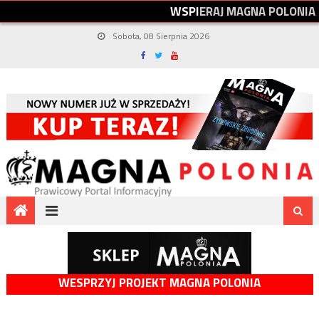
W
S
P
I
E
R
A
J
M
A
G
N
A
P
O
L
O
N
I
A
Sobota, 08 Sierpnia 2026
WESPRZYJ PROJEKT MAGNA POLONIA