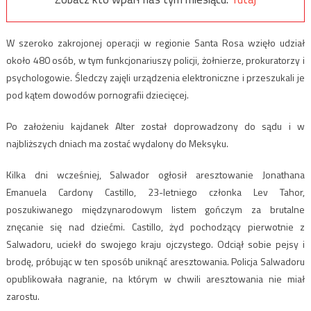
W szeroko zakrojonej operacji w regionie Santa Rosa wzięło udział
około 480 osób, w tym funkcjonariuszy policji, żołnierze, prokuratorzy i
psychologowie. Śledczy zajęli urządzenia elektroniczne i przeszukali je
pod kątem dowodów pornografii dziecięcej.
Po założeniu kajdanek Alter został doprowadzony do sądu i w
najbliższych dniach ma zostać wydalony do Meksyku.
Kilka dni wcześniej, Salwador ogłosił aresztowanie Jonathana
Emanuela Cardony Castillo, 23-letniego członka Lev Tahor,
poszukiwanego międzynarodowym listem gończym za brutalne
znęcanie się nad dziećmi. Castillo, żyd pochodzący pierwotnie z
Salwadoru, uciekł do swojego kraju ojczystego. Odciął sobie pejsy i
brodę, próbując w ten sposób uniknąć aresztowania. Policja Salwadoru
opublikowała nagranie, na którym w chwili aresztowania nie miał
zarostu.