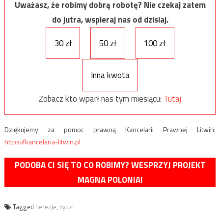
Uważasz, że robimy dobrą robotę? Nie czekaj zatem
do jutra, wspieraj nas od dzisiaj.
30 zł
50 zł
100 zł
Inna kwota
Zobacz kto wparł nas tym miesiącu:
Tutaj
Dziękujemy za pomoc prawną Kancelarii Prawnej Litwin:
https://kancelaria-litwin.pl
PODOBA CI SIĘ TO CO ROBIMY? WESPRZYJ PROJEKT
MAGNA POLONIA!
Tagged
herezje
,
żydzi