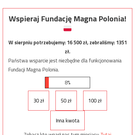
Wspieraj Fundację Magna Polonia!
W sierpniu potrzebujemy:
16 500
zł, zebraliśmy:
1351
zł.
Państwa wsparcie jest niezbędne dla funkcjonowania
Fundacji Magna Polonia.
8%
30 zł
50 zł
100 zł
Inna kwota
Zobacz kto wparł nas tym miesiącu:
Tutaj