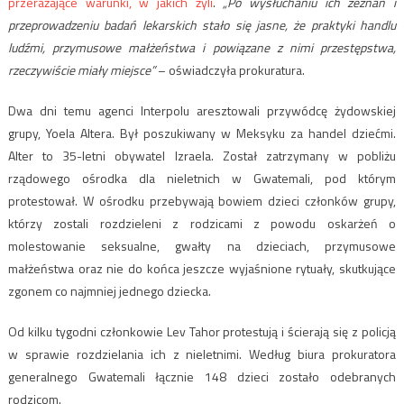
przerażające warunki, w jakich żyli
.
„Po wysłuchaniu ich zeznań i
przeprowadzeniu badań lekarskich stało się jasne, że praktyki handlu
ludźmi, przymusowe małżeństwa i powiązane z nimi przestępstwa,
rzeczywiście miały miejsce”
– oświadczyła prokuratura.
Dwa dni temu agenci Interpolu aresztowali przywódcę żydowskiej
grupy, Yoela Altera. Był poszukiwany w Meksyku za handel dziećmi.
Alter to 35-letni obywatel Izraela. Został zatrzymany w pobliżu
rządowego ośrodka dla nieletnich w Gwatemali, pod którym
protestował. W ośrodku przebywają bowiem dzieci członków grupy,
którzy zostali rozdzieleni z rodzicami z powodu oskarżeń o
molestowanie seksualne, gwałty na dzieciach, przymusowe
małżeństwa oraz nie do końca jeszcze wyjaśnione rytuały, skutkujące
zgonem co najmniej jednego dziecka.
Od kilku tygodni członkowie Lev Tahor protestują i ścierają się z policją
w sprawie rozdzielania ich z nieletnimi. Według biura prokuratora
generalnego Gwatemali łącznie 148 dzieci zostało odebranych
rodzicom.