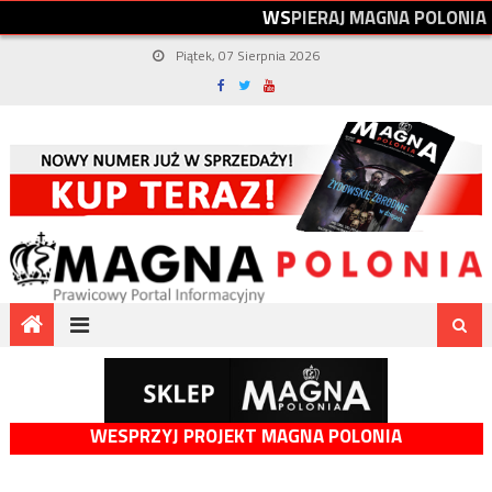
W
S
P
I
E
R
A
J
M
A
G
N
A
P
O
L
O
N
I
A
Piątek, 07 Sierpnia 2026
WESPRZYJ PROJEKT MAGNA POLONIA