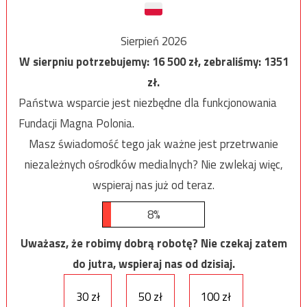
Sierpień 2026
W sierpniu potrzebujemy:
16 500
zł, zebraliśmy:
1351
zł.
Państwa wsparcie jest niezbędne dla funkcjonowania
Fundacji Magna Polonia.
Masz świadomość tego jak ważne jest przetrwanie
niezależnych ośrodków medialnych? Nie zwlekaj więc,
wspieraj nas już od teraz.
8%
Uważasz, że robimy dobrą robotę? Nie czekaj zatem
do jutra, wspieraj nas od dzisiaj.
30 zł
50 zł
100 zł