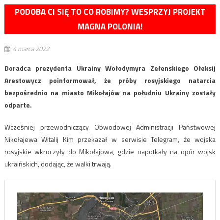
PODOBA CI SIĘ TO CO ROBIMY? WESPRZYJ PROJEKT
MAGNA POLONIA!
4 marca 2022
Doradca prezydenta Ukrainy Wołodymyra Zełenskiego Ołeksij
Arestowycz poinformował, że próby rosyjskiego natarcia
bezpośrednio na miasto Mikołajów na południu Ukrainy zostały
odparte.
Wcześniej przewodniczący Obwodowej Administracji Państwowej
Nikołajewa Witalij Kim przekazał w serwisie Telegram, że wojska
rosyjskie wkroczyły do ​​Mikołajowa, gdzie napotkały na opór wojsk
ukraińskich, dodając, że walki trwają.