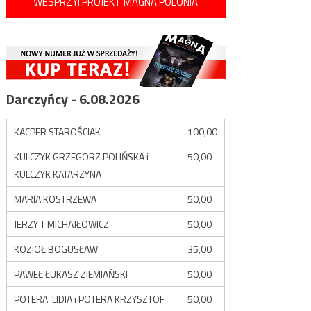
WESPRZYJ PROJEKT MAGNA POLONIA
Darczyńcy - 6.08.2026
KACPER STAROŚCIAK
100,00
KULCZYK GRZEGORZ POLIŃSKA i
50,00
KULCZYK KATARZYNA
MARIA KOSTRZEWA
50,00
JERZY T MICHAJŁOWICZ
50,00
KOZIOŁ BOGUSŁAW
35,00
PAWEŁ ŁUKASZ ZIEMIAŃSKI
50,00
POTERA LIDIA i POTERA KRZYSZTOF
50,00