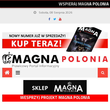
W
S
P
I
E
R
A
J
M
A
G
N
A
P
O
L
O
N
I
A
Sobota, 08 Sierpnia 2026
WESPRZYJ PROJEKT MAGNA POLONIA