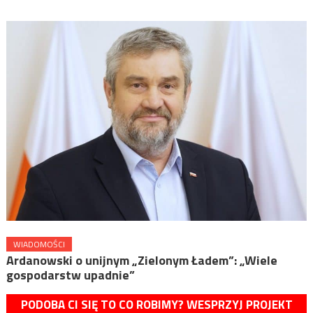
WIADOMOŚCI
Ardanowski o unijnym „Zielonym Ładem”: „Wiele
gospodarstw upadnie”
PODOBA CI SIĘ TO CO ROBIMY? WESPRZYJ PROJEKT