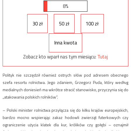
8%
30 zł
50 zł
100 zł
Inna kwota
Zobacz kto wparł nas tym miesiącu:
Tutaj
Polityk nie szczędził również ostrych słów pod adresem obecnego
szefa resortu rolnictwa. Jego zdaniem, Grzegorz Puda, który według
medialnych doniesień ma wkrótce stracić stanowisko, przyczynia się do
„atakowania polskich rolników”.
– Polski minister rolnictwa przyłącza się do kilku krajów europejskich,
bardzo mocno wspierając zakaz hodowli zwierząt futerkowych czy
ograniczenie użycia klatek dla kur, królików czy gołębi – oznajmił