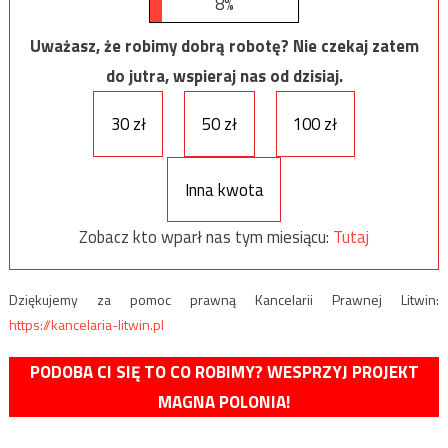
8%
Uważasz, że robimy dobrą robotę? Nie czekaj zatem
do jutra, wspieraj nas od dzisiaj.
30 zł
50 zł
100 zł
Inna kwota
Zobacz kto wparł nas tym miesiącu:
Tutaj
Dziękujemy za pomoc prawną Kancelarii Prawnej Litwin:
https://kancelaria-litwin.pl
PODOBA CI SIĘ TO CO ROBIMY? WESPRZYJ PROJEKT
MAGNA POLONIA!