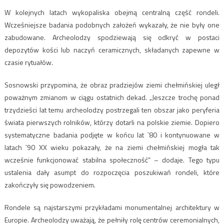
W kolejnych latach wykopaliska obejmą centralną część rondeli.
Wcześniejsze badania podobnych założeń wykazały, że nie były one
zabudowane. Archeolodzy spodziewają się odkryć w postaci
depozytów kości lub naczyń ceramicznych, składanych zapewne w
czasie rytuałów.
Sosnowski przypomina, że obraz pradziejów ziemi chełmińskiej uległ
poważnym zmianom w ciągu ostatnich dekad. „Jeszcze trochę ponad
trzydzieści lat temu archeolodzy postrzegali ten obszar jako peryferia
świata pierwszych rolników, którzy dotarli na polskie ziemie. Dopiero
systematyczne badania podjęte w końcu lat `80 i kontynuowane w
latach `90 XX wieku pokazały, że na ziemi chełmińskiej mogła tak
wcześnie funkcjonować stabilna społeczność” – dodaje. Tego typu
ustalenia dały asumpt do rozpoczęcia poszukiwań rondeli, które
zakończyły się powodzeniem.
Rondele są najstarszymi przykładami monumentalnej architektury w
Europie. Archeolodzy uważają, że pełniły rolę centrów ceremonialnych,