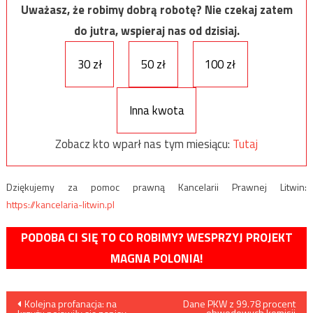
Uważasz, że robimy dobrą robotę? Nie czekaj zatem
do jutra, wspieraj nas od dzisiaj.
30 zł
50 zł
100 zł
Inna kwota
Zobacz kto wparł nas tym miesiącu:
Tutaj
Dziękujemy za pomoc prawną Kancelarii Prawnej Litwin:
https://kancelaria-litwin.pl
PODOBA CI SIĘ TO CO ROBIMY? WESPRZYJ PROJEKT
MAGNA POLONIA!
Nawigacja
Kolejna profanacja: na
Dane PKW z 99.78 procent
obwodowych komisji