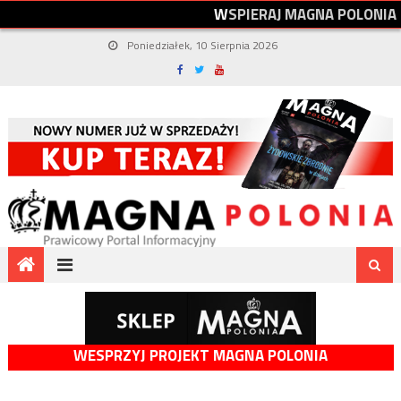
W
S
P
I
E
R
A
J
M
A
G
N
A
P
O
L
O
N
I
A
Poniedziałek, 10 Sierpnia 2026
WESPRZYJ PROJEKT MAGNA POLONIA