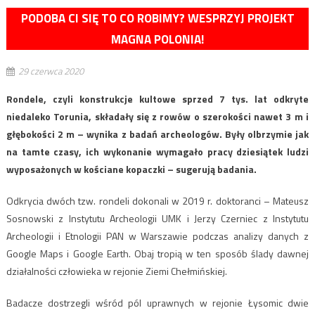
PODOBA CI SIĘ TO CO ROBIMY? WESPRZYJ PROJEKT
MAGNA POLONIA!
29 czerwca 2020
Rondele, czyli konstrukcje kultowe sprzed 7 tys. lat odkryte
niedaleko Torunia, składały się z rowów o szerokości nawet 3 m i
głębokości 2 m – wynika z badań archeologów. Były olbrzymie jak
na tamte czasy, ich wykonanie wymagało pracy dziesiątek ludzi
wyposażonych w kościane kopaczki – sugerują badania.
Odkrycia dwóch tzw. rondeli dokonali w 2019 r. doktoranci – Mateusz
Sosnowski z Instytutu Archeologii UMK i Jerzy Czerniec z Instytutu
Archeologii i Etnologii PAN w Warszawie podczas analizy danych z
Google Maps i Google Earth. Obaj tropią w ten sposób ślady dawnej
działalności człowieka w rejonie Ziemi Chełmińskiej.
Badacze dostrzegli wśród pól uprawnych w rejonie Łysomic dwie