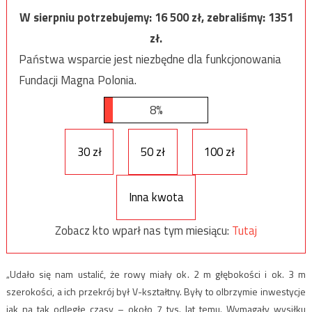
W sierpniu potrzebujemy:
16 500
zł, zebraliśmy:
1351
zł.
Państwa wsparcie jest niezbędne dla funkcjonowania
Fundacji Magna Polonia.
8%
30 zł
50 zł
100 zł
Inna kwota
Zobacz kto wparł nas tym miesiącu:
Tutaj
„Udało się nam ustalić, że rowy miały ok. 2 m głębokości i ok. 3 m
szerokości, a ich przekrój był V-kształtny. Były to olbrzymie inwestycje
jak na tak odległe czasy – około 7 tys. lat temu. Wymagały wysiłku