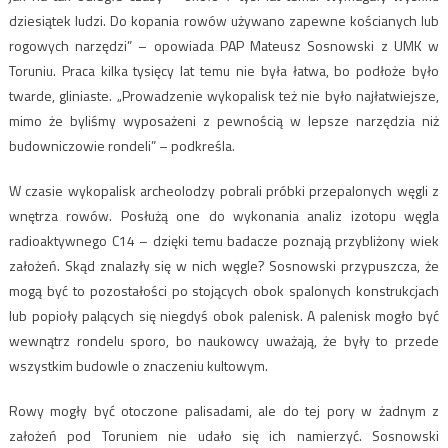
dziesiątek ludzi. Do kopania rowów używano zapewne kościanych lub
rogowych narzędzi” – opowiada PAP Mateusz Sosnowski z UMK w
Toruniu. Praca kilka tysięcy lat temu nie była łatwa, bo podłoże było
twarde, gliniaste. „Prowadzenie wykopalisk też nie było najłatwiejsze,
mimo że byliśmy wyposażeni z pewnością w lepsze narzędzia niż
budowniczowie rondeli” – podkreśla.
W czasie wykopalisk archeolodzy pobrali próbki przepalonych węgli z
wnętrza rowów. Posłużą one do wykonania analiz izotopu węgla
radioaktywnego C14 – dzięki temu badacze poznają przybliżony wiek
założeń. Skąd znalazły się w nich węgle? Sosnowski przypuszcza, że
mogą być to pozostałości po stojących obok spalonych konstrukcjach
lub popioły palących się niegdyś obok palenisk. A palenisk mogło być
wewnątrz rondelu sporo, bo naukowcy uważają, że były to przede
wszystkim budowle o znaczeniu kultowym.
Rowy mogły być otoczone palisadami, ale do tej pory w żadnym z
założeń pod Toruniem nie udało się ich namierzyć. Sosnowski