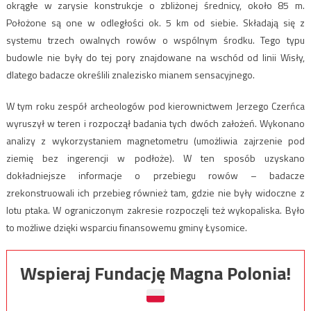
okrągłe w zarysie konstrukcje o zbliżonej średnicy, około 85 m.
Położone są one w odległości ok. 5 km od siebie. Składają się z
systemu trzech owalnych rowów o wspólnym środku. Tego typu
budowle nie były do tej pory znajdowane na wschód od linii Wisły,
dlatego badacze określili znalezisko mianem sensacyjnego.
W tym roku zespół archeologów pod kierownictwem Jerzego Czerńca
wyruszył w teren i rozpoczął badania tych dwóch założeń. Wykonano
analizy z wykorzystaniem magnetometru (umożliwia zajrzenie pod
ziemię bez ingerencji w podłoże). W ten sposób uzyskano
dokładniejsze informacje o przebiegu rowów – badacze
zrekonstruowali ich przebieg również tam, gdzie nie były widoczne z
lotu ptaka. W ograniczonym zakresie rozpoczęli też wykopaliska. Było
to możliwe dzięki wsparciu finansowemu gminy Łysomice.
Wspieraj Fundację Magna Polonia!