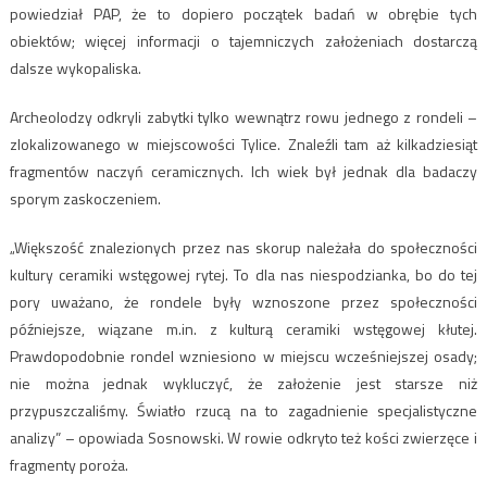
powiedział PAP, że to dopiero początek badań w obrębie tych
obiektów; więcej informacji o tajemniczych założeniach dostarczą
dalsze wykopaliska.
Archeolodzy odkryli zabytki tylko wewnątrz rowu jednego z rondeli –
zlokalizowanego w miejscowości Tylice. Znaleźli tam aż kilkadziesiąt
fragmentów naczyń ceramicznych. Ich wiek był jednak dla badaczy
sporym zaskoczeniem.
„Większość znalezionych przez nas skorup należała do społeczności
kultury ceramiki wstęgowej rytej. To dla nas niespodzianka, bo do tej
pory uważano, że rondele były wznoszone przez społeczności
późniejsze, wiązane m.in. z kulturą ceramiki wstęgowej kłutej.
Prawdopodobnie rondel wzniesiono w miejscu wcześniejszej osady;
nie można jednak wykluczyć, że założenie jest starsze niż
przypuszczaliśmy. Światło rzucą na to zagadnienie specjalistyczne
analizy” – opowiada Sosnowski. W rowie odkryto też kości zwierzęce i
fragmenty poroża.