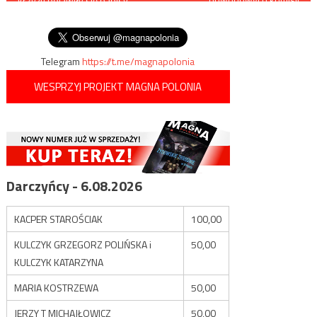
krzyżu pojawiły się napisy
wyborczych
wpisu
„LGBT”, „love is love” oraz
„mordercy”
Telegram
https://t.me/magnapolonia
WESPRZYJ PROJEKT MAGNA POLONIA
Darczyńcy - 6.08.2026
KACPER STAROŚCIAK
100,00
KULCZYK GRZEGORZ POLIŃSKA i
50,00
KULCZYK KATARZYNA
MARIA KOSTRZEWA
50,00
JERZY T MICHAJŁOWICZ
50,00