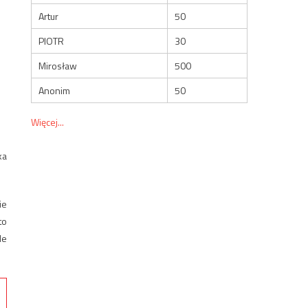
Artur
50
PIOTR
30
Mirosław
500
Anonim
50
Więcej...
ka
ie
to
le