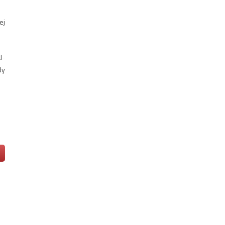
ej
l-
dy