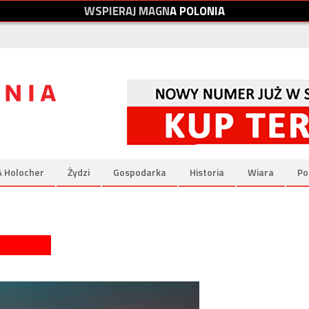
W
S
P
I
E
R
A
J
M
A
G
N
A
P
O
L
O
N
I
A
& Holocher
Żydzi
Gospodarka
Historia
Wiara
Po