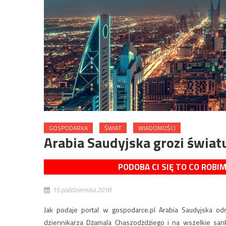
GOSPODARKA
ŚWIAT
WIADOMOŚCI
Arabia Saudyjska grozi świa
PODOBA CI SIĘ TO CO ROBI
15 października 2018
Jak podaje portal w gospodarce.pl Arabia Saudyjska od
dziennikarza Dżamala Chaszodżdżiego i na wszelkie sa