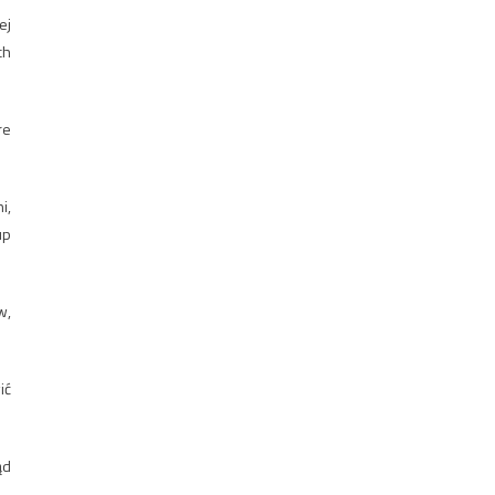
ej
ch
re
i,
up
w,
ić
ąd