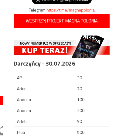
Telegram
https://t.me/magnapolonia
WESPRZYJ PROJEKT MAGNA POLONIA
Darczyńcy - 30.07.2026
AP
30
Artur
70
Anonim
100
Anonim
200
Arleta
90
go
Piotr
500
ła