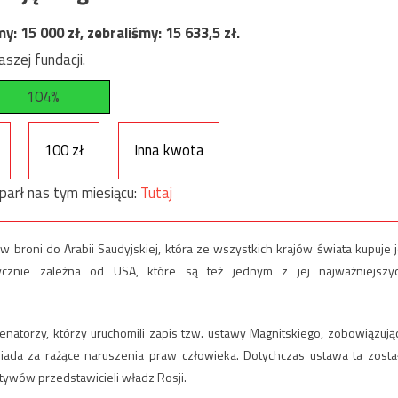
my:
15 000
zł, zebraliśmy:
15 633,5
zł.
szej fundacji.
104%
100 zł
Inna kwota
parł nas tym miesiącu:
Tutaj
broni do Arabii Saudyjskiej, która ze wszystkich krajów świata kupuje j
itycznie zależna od USA, które są też jednym z jej najważniejszy
enatorzy, którzy uruchomili zapis tzw. ustawy Magnitskiego, zobowiązują
iada za rażące naruszenia praw człowieka. Dotychczas ustawa ta zosta
ywów przedstawicieli władz Rosji.