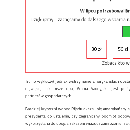
W lipcu potrzebowaliś
Dziękujemy! i zachęcamy do dalszego wsparcia na
30 zł
50 zł
Zobacz kto w
Trump wykluczył jednak wstrzymanie amerykańskich dostaw 
najwięcej. Jak pisze dpa, Arabia Saudyjska jest pol
partnerów gospodarczych.
Bardziej krytyczni wobec Rijadu okazali się amerykańscy s
prezydenta do ustalenia, czy zagraniczny podmiot odpow
wykorzystana do objęcia zakazem wjazdu i zamrożeniem akt