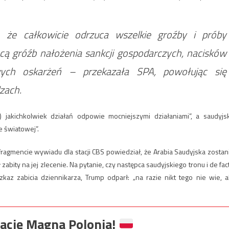
a, że całkowicie odrzuca wszelkie groźby i próby
cą gróźb nałożenia sankcji gospodarczych, nacisków
wych oskarżeń – przekazała SPA, powołując się
zach.
 jakichkolwiek działań odpowie mocniejszymi działaniami”, a saudyjs
 światowej”.
gmencie wywiadu dla stacji CBS powiedział, że Arabia Saudyjska zostan
 zabity na jej zlecenie. Na pytanie, czy następca saudyjskiego tronu i de fac
z zabicia dziennikarza, Trump odparł: „na razie nikt tego nie wie, a
ację Magna Polonia!