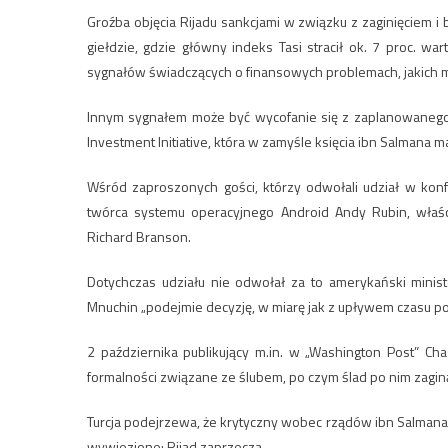
Groźba objęcia Rijadu sankcjami w związku z zaginięciem 
giełdzie, gdzie główny indeks Tasi stracił ok. 7 proc. wa
sygnałów świadczących o finansowych problemach, jakich 
Innym sygnałem może być wycofanie się z zaplanowanego n
Investment Initiative, która w zamyśle księcia ibn Salman
Wśród zaproszonych gości, którzy odwołali udział w konf
twórca systemu operacyjnego Android Andy Rubin, właścic
Richard Branson.
Dotychczas udziału nie odwołał za to amerykański minis
Mnuchin „podejmie decyzję, w miarę jak z upływem czasu po
2 października publikujący m.in. w „Washington Post” Ch
formalności związane ze ślubem, po czym ślad po nim zaginą
Turcja podejrzewa, że krytyczny wobec rządów ibn Salmana 
wywiezione; Rijad zaprzecza.