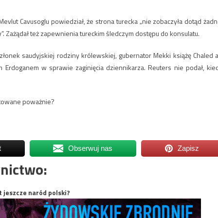
Mevlut Cavusoglu powiedział, że strona turecka „nie zobaczyła dotąd żadn
”. Zażądał też zapewnienia tureckim śledczym dostępu do konsulatu.
onek saudyjskiej rodziny królewskiej, gubernator Mekki książę Chaled a
m Erdoganem w sprawie zaginięcia dziennikarza. Reuters nie podał, kie
aktowane poważnie?
t
Obserwuj nas
Zapisz
nictwo:
t jeszcze naród polski?