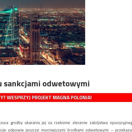
tu sankcjami odwetowymi
MY? WESPRZYJ PROJEKT MAGNA POLONIA!
rzuca groźby ukarania jej za rzekome zlecenie zabójstwa opozycyjne
nkcje odpowie jeszcze mocniejszymi środkami odwetowymi – przekaza