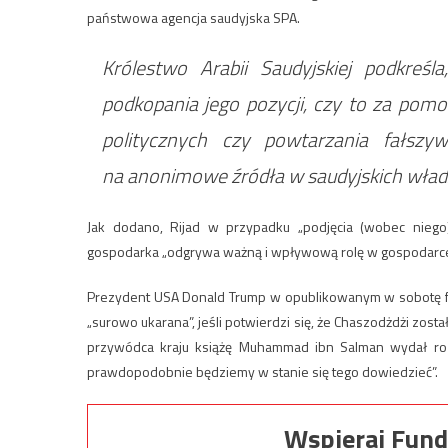
państwowa agencja saudyjska SPA.
Królestwo Arabii Saudyjskiej podkreśl
podkopania jego pozycji, czy to za pomo
politycznych czy powtarzania fałszy
na anonimowe źródła w saudyjskich wład
Jak dodano, Rijad w przypadku „podjęcia (wobec niego)
gospodarka „odgrywa ważną i wpływową rolę w gospodarce
Prezydent USA Donald Trump w opublikowanym w sobotę fra
„surowo ukarana”, jeśli potwierdzi się, że Chaszodżdżi został
przywódca kraju książę Muhammad ibn Salman wydał rozka
prawdopodobnie będziemy w stanie się tego dowiedzieć”.
Wspieraj Fund