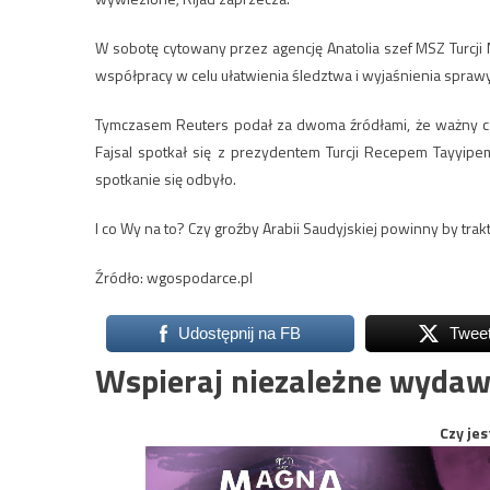
W sobotę cytowany przez agencję Anatolia szef MSZ Turcji 
współpracy w celu ułatwienia śledztwa i wyjaśnienia sprawy
Tymczasem Reuters podał za dwoma źródłami, że ważny czł
Fajsal spotkał się z prezydentem Turcji Recepem Tayyipe
spotkanie się odbyło.
I co Wy na to? Czy groźby Arabii Saudyjskiej powinny by tr
Źródło: wgospodarce.pl
Udostępnij na FB
Twee
Wspieraj niezależne wydaw
Czy jes