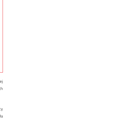
ej
ch
cy
ła