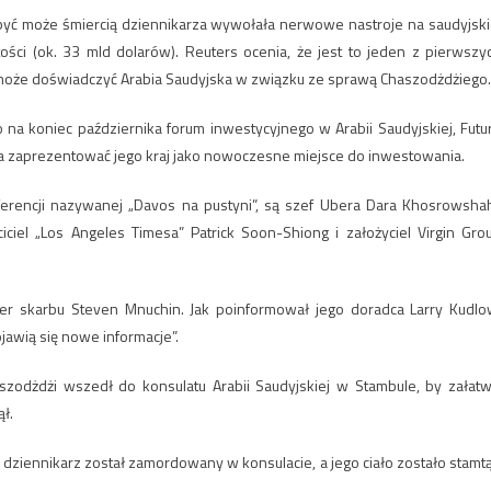
i być może śmiercią dziennikarza wywołała nerwowe nastroje na saudyjski
rtości (ok. 33 mld dolarów). Reuters ocenia, że jest to jeden z pierwszy
może doświadczyć Arabia Saudyjska w związku ze sprawą Chaszodżdżiego.
a koniec października forum inwestycyjnego w Arabii Saudyjskiej, Futu
a ma zaprezentować jego kraj jako nowoczesne miejsce do inwestowania.
erencji nazywanej „Davos na pustyni”, są szef Ubera Dara Khosrowshah
iel „Los Angeles Timesa” Patrick Soon-Shiong i założyciel Virgin Gro
ter skarbu Steven Mnuchin. Jak poinformował jego doradca Larry Kudlo
jawią się nowe informacje”.
aszodżdżi wszedł do konsulatu Arabii Saudyjskiej w Stambule, by załatw
ł.
dziennikarz został zamordowany w konsulacie, a jego ciało zostało stamt