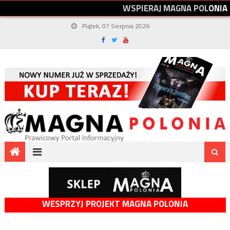
W
S
P
I
E
R
A
J
M
A
G
N
A
P
O
L
O
N
I
A
Piątek, 07 Sierpnia 2026
WESPRZYJ PROJEKT MAGNA POLONIA