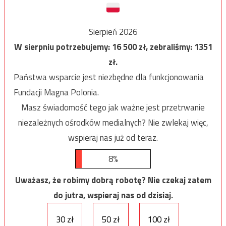
Sierpień 2026
W sierpniu potrzebujemy:
16 500
zł, zebraliśmy:
1351
zł.
Państwa wsparcie jest niezbędne dla funkcjonowania
Fundacji Magna Polonia.
Masz świadomość tego jak ważne jest przetrwanie
niezależnych ośrodków medialnych? Nie zwlekaj więc,
wspieraj nas już od teraz.
8%
Uważasz, że robimy dobrą robotę? Nie czekaj zatem
do jutra, wspieraj nas od dzisiaj.
30 zł
50 zł
100 zł