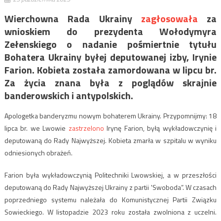
Wierchowna Rada Ukrainy
zagłosowała
za
wnioskiem do prezydenta Wołodymyra
Zełenskiego o nadanie pośmiertnie tytułu
Bohatera Ukrainy byłej deputowanej izby, Irynie
Farion. Kobieta została zamordowana w lipcu br.
Za życia znana była z poglądów skrajnie
banderowskich i antypolskich.
Apologetka banderyzmu nowym bohaterem Ukrainy. Przypomnijmy: 18
lipca br. we Lwowie
zastrzelono
Irynę Farion, byłą wykładowczynię i
deputowaną do Rady Najwyższej. Kobieta zmarła w szpitalu w wyniku
odniesionych obrażeń.
Farion była wykładowczynią Politechniki Lwowskiej, a w przeszłości
deputowaną do Rady Najwyższej Ukrainy z partii 'Swoboda”. W czasach
poprzedniego systemu należała do Komunistycznej Partii Związku
Sowieckiego. W listopadzie 2023 roku została zwolniona z uczelni.