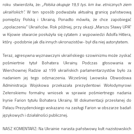
roku stwierdziła, że:
„Polska okupuje 19,5 tys. km kw. etnicznych ziem
ukraińskich”.
W ten sposób podważała aktualną granicę państwową
pomiędzy Polską i Ukrainą. Ponadto mówiła, że chce zapobiegać
„opolaczeniu” Ukraińców. Rok później, przy okazji „Marszu Sławy UPA”
w Kijowie otwarcie posłużyła się cytatem z wypowiedzi Adolfa Hitlera,
który -podobnie jak dla innych ukronazistów- był dla niej autorytetem.
Teraz, agresywna wyznawczyni ukraińskiego szowinizmu może zyskać
pośmiertnie tytuł Bohatera Ukrainy. Podczas głosowania w
Wierchownej Radzie aż 199 ukraińskich parlamentarzystów było za
nadaniem jej tego odznaczenia. Wcześniej Lwowska Obwodowa
Administracja Wojskowa przekazała prezydentowi Wołodymyrowi
Zełenskiemu formalny wniosek w sprawie pośmiertnego nadania
Irynie Farion tytułu Bohatera Ukrainy. W dokumentacji przesłanej do
Pałacu Prezydenckiego wskazano na zasługi Farion w obszarze badań
językowych i działalności publicznej.
NASZ KOMENTARZ: Na Ukrainie narasta państwowy kult nazistowskich