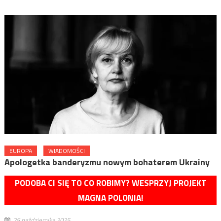
EUROPA
WIADOMOŚCI
Apologetka banderyzmu nowym bohaterem Ukrainy
PODOBA CI SIĘ TO CO ROBIMY? WESPRZYJ PROJEKT
MAGNA POLONIA!
25 października 2025