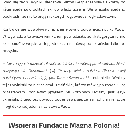
Stało się tak w wyniku śledztwa Służby Bezpieczeństwa Ukrainy po
liście studentów politechniki do władz uczelni. We wniosku studenci
podkreślili, że nie tolerują niektórych wypowiedzi wykładowczyni.
Kontrowersje wywoływały m.in. jej słowa o bojownikach pułku Azow.
W wywiadzie telewizyjnym Farion powiedziała, że „kategorycznie nie
akceptuje”, iż wojskowi tej jednostki nie mówią po ukraińsku, tylko po
rosyjsku.
– Nie mogę ich nazwać Ukraińcami, jeśli nie mówią po ukraińsku. Niech
nazywają się Rosjanami.
(…)
To tacy wielcy patrioci. Okażcie swój
patriotyzm, nauczcie się języka Tarasa Szewczenki
– twierdziła. Według
tej szowinistki żołnierze armii ukraińskiej, którzy mówią po rosyjsku, są
przestępcami, ponieważ językiem Sił Zbrojnych Ukrainy jest język
ukraiński. Z tego też powodu podejrzewa się, że zamachu na jej życie
mógł dokonać jeden z nazistów z Azow.
Wspieraj Fundację Magna Polonia!