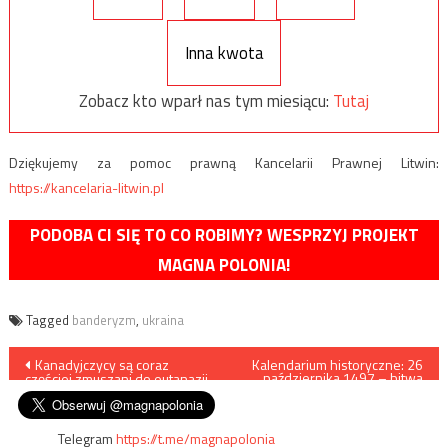
Inna kwota
Zobacz kto wparł nas tym miesiącu:
Tutaj
Dziękujemy za pomoc prawną Kancelarii Prawnej Litwin:
https://kancelaria-litwin.pl
PODOBA CI SIĘ TO CO ROBIMY? WESPRZYJ PROJEKT
MAGNA POLONIA!
Tagged
banderyzm
,
ukraina
Nawigacja
Kanadyjczycy są coraz
Kalendarium historyczne: 26
października 1497 – bitwa
częściej zmuszani do eutanazji
pod Koźminem
wpisu
Telegram
https://t.me/magnapolonia