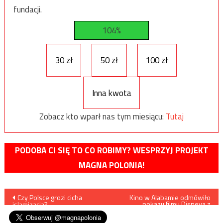
fundacji.
104%
30 zł
50 zł
100 zł
Inna kwota
Zobacz kto wparł nas tym miesiącu:
Tutaj
PODOBA CI SIĘ TO CO ROBIMY? WESPRZYJ PROJEKT
MAGNA POLONIA!
Nawigacja
Czy Polsce grozi cicha
Kino w Alabamie odmówiło
pokazu filmu Disneya z
islamizacja?
powodu homoseksualnych
wpisu
treści