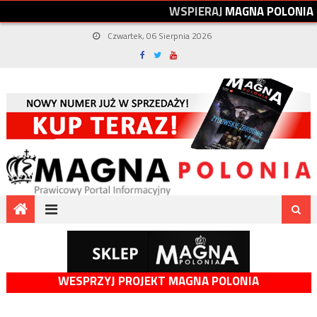
W
S
P
I
E
R
A
J
M
A
G
N
A
P
O
L
O
N
I
A
Czwartek, 06 Sierpnia 2026
WESPRZYJ PROJEKT MAGNA POLONIA