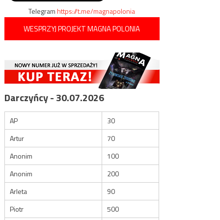
Telegram
https://t.me/magnapolonia
WESPRZYJ PROJEKT MAGNA POLONIA
Darczyńcy - 30.07.2026
AP
30
Artur
70
Anonim
100
Anonim
200
Arleta
90
Piotr
500