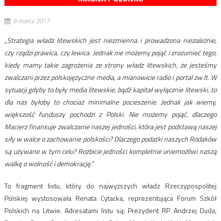
9 marca 2017
„Strategia władz litewskich jest niezmienna i prowadzona niezależnie,
czy rządzi prawica, czy lewica. Jednak nie możemy pojąć i zrozumieć tego,
kiedy mamy takie zagrożenia ze strony władz litewskich, że jesteśmy
zwalczani przez polskojęzyczne media, a mianowicie radio i portal zw.lt. W
sytuacji gdyby to były media litewskie, bądź kapitał wyłącznie litewski, to
dla nas byłoby to chociaż minimalne pocieszenie. Jednak jak wiemy,
większość funduszy pochodzi z Polski. Nie możemy pojąć, dlaczego
Macierz finansuje zwalczanie naszej jedności, która jest podstawą naszej
siły w walce o zachowanie polskości? Dlaczego podatki naszych Rodaków
są używane w tym celu? Rozbicie jedności kompletnie uniemożliwi naszą
walkę o wolność i demokrację.”
To fragment listu, który do najwyższych władz Rzeczypospolitej
Polskiej wystosowała Renata Cytacka, reprezentująca Forum Szkół
Polskich na Litwie. Adresatami listu są: Prezydent RP Andrzej Duda,