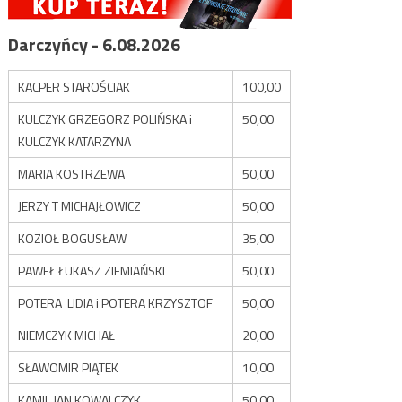
Darczyńcy - 6.08.2026
KACPER STAROŚCIAK
100,00
KULCZYK GRZEGORZ POLIŃSKA i
50,00
KULCZYK KATARZYNA
MARIA KOSTRZEWA
50,00
JERZY T MICHAJŁOWICZ
50,00
KOZIOŁ BOGUSŁAW
35,00
PAWEŁ ŁUKASZ ZIEMIAŃSKI
50,00
POTERA LIDIA i POTERA KRZYSZTOF
50,00
NIEMCZYK MICHAŁ
20,00
SŁAWOMIR PIĄTEK
10,00
KAMIL JAN KOWALCZYK
50,00