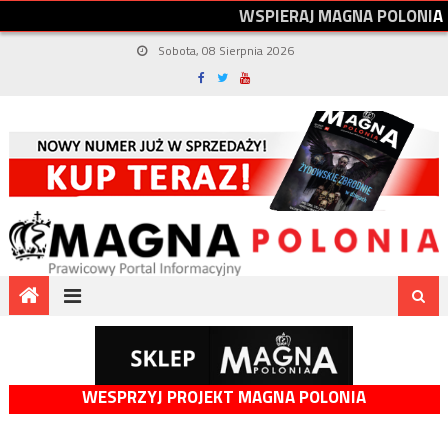
W
S
P
I
E
R
A
J
M
A
G
N
A
P
O
L
O
N
I
A
Sobota, 08 Sierpnia 2026
WESPRZYJ PROJEKT MAGNA POLONIA