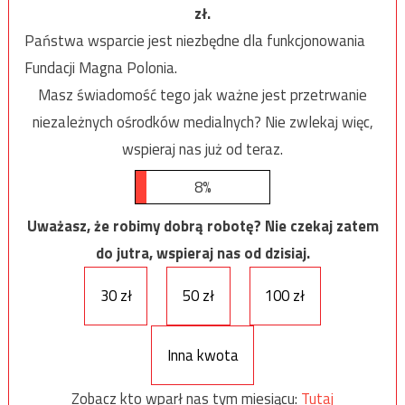
zł.
Państwa wsparcie jest niezbędne dla funkcjonowania
Fundacji Magna Polonia.
Masz świadomość tego jak ważne jest przetrwanie
niezależnych ośrodków medialnych? Nie zwlekaj więc,
wspieraj nas już od teraz.
8%
Uważasz, że robimy dobrą robotę? Nie czekaj zatem
do jutra, wspieraj nas od dzisiaj.
30 zł
50 zł
100 zł
Inna kwota
Zobacz kto wparł nas tym miesiącu:
Tutaj