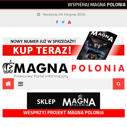
W
S
P
I
E
R
A
J
M
A
G
N
A
P
O
L
O
N
I
A
Niedziela, 09 Sierpnia 2026
WESPRZYJ PROJEKT MAGNA POLONIA