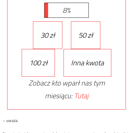
8%
30 zł
50 zł
100 zł
Inna kwota
Zobacz kto wparł nas tym
miesiącu:
Tutaj
– uważa.