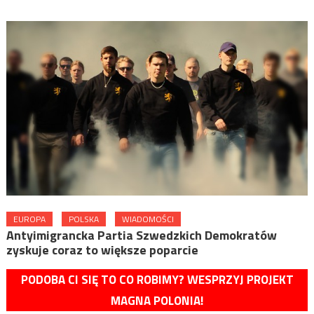
EUROPA
POLSKA
WIADOMOŚCI
Antyimigrancka Partia Szwedzkich Demokratów
zyskuje coraz to większe poparcie
PODOBA CI SIĘ TO CO ROBIMY? WESPRZYJ PROJEKT
MAGNA POLONIA!