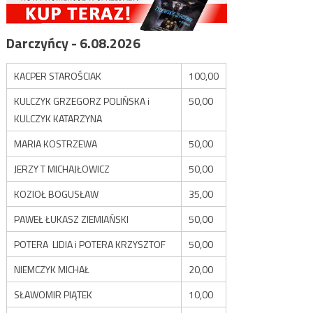
Darczyńcy - 6.08.2026
KACPER STAROŚCIAK
100,00
KULCZYK GRZEGORZ POLIŃSKA i
50,00
KULCZYK KATARZYNA
MARIA KOSTRZEWA
50,00
JERZY T MICHAJŁOWICZ
50,00
KOZIOŁ BOGUSŁAW
35,00
PAWEŁ ŁUKASZ ZIEMIAŃSKI
50,00
POTERA LIDIA i POTERA KRZYSZTOF
50,00
NIEMCZYK MICHAŁ
20,00
SŁAWOMIR PIĄTEK
10,00