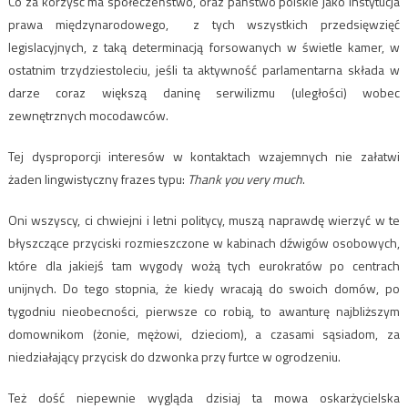
Co za korzyść ma społeczeństwo, oraz państwo polskie jako instytucja
prawa międzynarodowego, z tych wszystkich przedsięwzięć
legislacyjnych, z taką determinacją forsowanych w świetle kamer, w
ostatnim trzydziestoleciu, jeśli ta aktywność parlamentarna składa w
darze coraz większą daninę serwilizmu (uległości) wobec
zewnętrznych mocodawców.
Tej dysproporcji interesów w kontaktach wzajemnych nie załatwi
żaden lingwistyczny frazes typu:
Thank you very much
.
Oni wszyscy, ci chwiejni i letni politycy, muszą naprawdę wierzyć w te
błyszczące przyciski rozmieszczone w kabinach dźwigów osobowych,
które dla jakiejś tam wygody wożą tych eurokratów po centrach
unijnych. Do tego stopnia, że kiedy wracają do swoich domów, po
tygodniu nieobecności, pierwsze co robią, to awanturę najbliższym
domownikom (żonie, mężowi, dzieciom), a czasami sąsiadom, za
niedziałający przycisk do dzwonka przy furtce w ogrodzeniu.
Też dość niepewnie wygląda dzisiaj ta mowa oskarżycielska