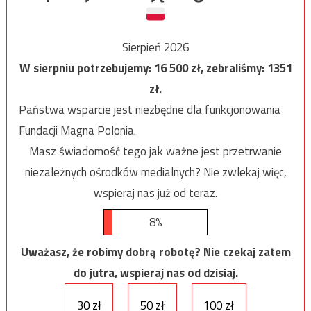
Sierpień 2026
W sierpniu potrzebujemy:
16 500
zł, zebraliśmy:
1351
zł.
Państwa wsparcie jest niezbędne dla funkcjonowania
Fundacji Magna Polonia.
Masz świadomość tego jak ważne jest przetrwanie
niezależnych ośrodków medialnych? Nie zwlekaj więc,
wspieraj nas już od teraz.
8%
Uważasz, że robimy dobrą robotę? Nie czekaj zatem
do jutra, wspieraj nas od dzisiaj.
30 zł
50 zł
100 zł