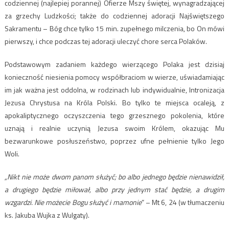
codziennej (najlepiej porannej) Ofierze Mszy świętej, wynagradzającej
za grzechy Ludzkości; także do codziennej adoracji Najświętszego
Sakramentu – Bóg chce tylko 15 min. zupełnego milczenia, bo On mówi
pierwszy, i chce podczas tej adoracji uleczyć chore serca Polaków.
Podstawowym zadaniem każdego wierzącego Polaka jest dzisiaj
konieczność niesienia pomocy współbraciom w wierze, uświadamiając
im jak ważna jest oddolna, w rodzinach lub indywidualnie, Intronizacja
Jezusa Chrystusa na Króla Polski. Bo tylko te miejsca ocaleją, z
apokaliptycznego oczyszczenia tego grzesznego pokolenia, które
uznają i realnie uczynią Jezusa swoim Królem, okazując Mu
bezwarunkowe posłuszeństwo, poprzez ufne pełnienie tylko Jego
Woli.
„Nikt nie może dwom panom służyć; bo albo jednego będzie nienawidził,
a drugiego będzie miłował, albo przy jednym stać będzie, a drugim
wzgardzi. Nie możecie Bogu służyć i mamonie
” – Mt 6, 24 (w tłumaczeniu
ks. Jakuba Wujka z Wulgaty).