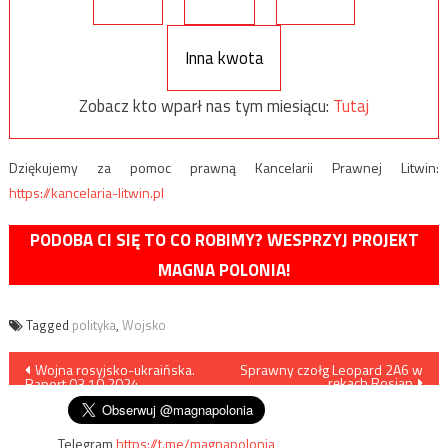
Inna kwota
Zobacz kto wparł nas tym miesiącu:
Tutaj
Dziękujemy za pomoc prawną Kancelarii Prawnej Litwin:
https://kancelaria-litwin.pl
PODOBA CI SIĘ TO CO ROBIMY? WESPRZYJ PROJEKT
MAGNA POLONIA!
Tagged
polityka
,
Wojsko
Nawigacja
Wojna rosyjsko-ukraińska.
Sprawny czołg Leopard 2A6 w
rękach Rosjan
Raport 03.10.2024
wpisu
Telegram
https://t.me/magnapolonia