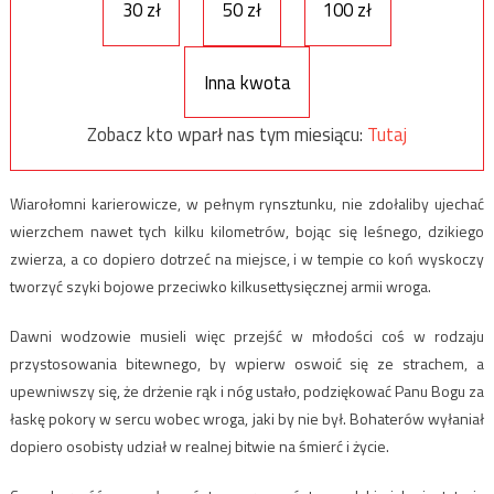
30 zł
50 zł
100 zł
Inna kwota
Zobacz kto wparł nas tym miesiącu:
Tutaj
Wiarołomni karierowicze, w pełnym rynsztunku, nie zdołaliby ujechać
wierzchem nawet tych kilku kilometrów, bojąc się leśnego, dzikiego
zwierza, a co dopiero dotrzeć na miejsce, i w tempie co koń wyskoczy
tworzyć szyki bojowe przeciwko kilkusettysięcznej armii wroga.
Dawni wodzowie musieli więc przejść w młodości coś w rodzaju
przystosowania bitewnego, by wpierw oswoić się ze strachem, a
upewniwszy się, że drżenie rąk i nóg ustało, podziękować Panu Bogu za
łaskę pokory w sercu wobec wroga, jaki by nie był. Bohaterów wyłaniał
dopiero osobisty udział w realnej bitwie na śmierć i życie.