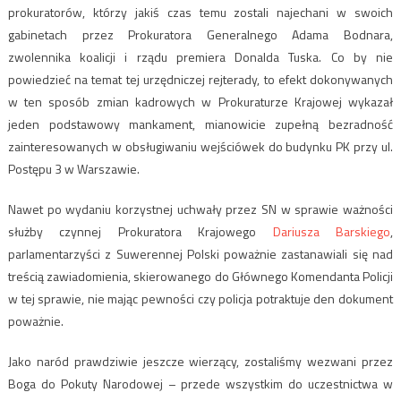
prokuratorów, którzy jakiś czas temu zostali najechani w swoich
gabinetach przez Prokuratora Generalnego Adama Bodnara,
zwolennika koalicji i rządu premiera Donalda Tuska. Co by nie
powiedzieć na temat tej urzędniczej rejterady, to efekt dokonywanych
w ten sposób zmian kadrowych w Prokuraturze Krajowej wykazał
jeden podstawowy mankament, mianowicie zupełną bezradność
zainteresowanych w obsługiwaniu wejściówek do budynku PK przy ul.
Postępu 3 w Warszawie.
Nawet po wydaniu korzystnej uchwały przez SN w sprawie ważności
służby czynnej Prokuratora Krajowego
Dariusza Barskiego
,
parlamentarzyści z Suwerennej Polski poważnie zastanawiali się nad
treścią zawiadomienia, skierowanego do Głównego Komendanta Policji
w tej sprawie, nie mając pewności czy policja potraktuje den dokument
poważnie.
Jako naród prawdziwie jeszcze wierzący, zostaliśmy wezwani przez
Boga do Pokuty Narodowej – przede wszystkim do uczestnictwa w