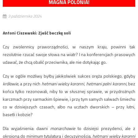
MAGNA POLONIA!
3 października 2024
Antoni Ciszewski: Zjeść beczkę soli
Czy zwolennicy praworządności, w naszym kraju, powinni tak
rezolutnie rzucać swoje słowa na wiatr? I na konferencjach prasowych
udawać, że chcą obalić przeciwnika, ale nie dotykając go.
Czy w ogóle możliwy byłby jakikolwiek sukces oręża polskiego, gdyby
królowie
, a przy nich
hetmani wielcy koronni
,
hetmani polni koronni
, bez
końca tylko rezonowali, niby to w słusznej sprawie, w przydrożnych
karczmach przy sarmackim śpiewie, i przy tym samych salwach śmiechu
co w dzisiejszych czasach, albo na ucztach dworskich – przy lutni,
basetli i kobzie?
Dla wyjaśnienia: dawni
monarchowie
to dzisiejsi prezydenci, ale z
okrojoną do minimum tytulaturą i decyzyjnością,
hetmani wielcy koronni