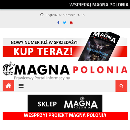
W
S
P
I
E
R
A
J
M
A
G
N
A
P
O
L
O
N
I
A
Piątek, 07 Sierpnia 2026
WESPRZYJ PROJEKT MAGNA POLONIA