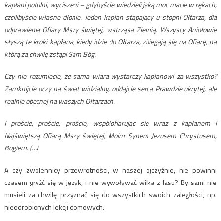
kapłani potulni, wyciszeni – gdybyście wiedzieli jaką moc macie w rękach,
czcilibyście własne dłonie. Jeden kapłan stąpający u stopni Ołtarza, dla
odprawienia Ofiary Mszy świętej, wstrząsa Ziemią. Wszyscy Aniołowie
słyszą te kroki kapłana, kiedy idzie do Ołtarza, zbiegają się na Ofiarę, na
którą za chwilę zstąpi Sam Bóg.
Czy nie rozumiecie, że sama wiara wystarczy kapłanowi za wszystko?
Zamknijcie oczy na świat widzialny, oddajcie serca Prawdzie ukrytej, ale
realnie obecnej na waszych Ołtarzach.
I proście, proście, proście, współofiarując się wraz z kapłanem i
Najświętszą Ofiarą Mszy świętej, Moim Synem Jezusem Chrystusem,
Bogiem. (…)
A czy zwolennicy przewrotności, w naszej ojczyźnie, nie powinni
czasem gryźć się w język, i nie wywoływać wilka z lasu? By sami nie
musieli za chwilę przyznać się do wszystkich swoich zaległości, np.
nieodrobionych lekcji domowych.