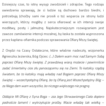
Dzisiejszy czas, to istny wysyp zwodzicieli i zdrajców. Tego rodzaju
uwiedzenia sprawiają, że ci ludzie są duchowo bardzo biedni, i
potrzebują (choćby sami nie prosili o to) wsparcia ze strony ludzi
wierzących, którzy mogliby z serca ofiarować w ich intencji swoje
modlitwy, posty i jałmużnę. Najskuteczniejszym rozwiązaniem jest
zawsze zamówienie intencji mszalnej, by łaska ta została wyproszona
przez kapłana-ofiarnika podczas sprawowania Ofiary Mszy świętej.
Z Orędzi na Czasy Ostateczne, które właśnie nadeszły, wizjonerka
Agnieszka Jezierska, Bóg Ojciec:
(…) Dałem wam moc nad Samym Sobą
poprzez Ofiarę Mszy świętej. Z prawdziwą wiarą możecie i powinniście
zadać śmiertelny cios złu panoszącemu się na Ziemi. To katolicy rządzą
światem, bo to katolicy mają władzę nad Bogiem poprzez Ofiarę Mszy
świętej – wszechpotężną Ofiarę, bo tą Ofiarą jest Wszechpotężny Bóg –
za Niego dam wam wszystko, bo niczego większego nie pragnę.
Oddajcie Mi Ofiarę z Syna Boga – zza Jego Skrwawionego Ciała dopiero
podnoście lament i wykrzykujcie prośby. Macie władzę tak wielką –