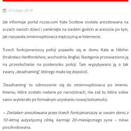
10 lutego 2019
Jak informuje portal nczas.com Kate Scottow została aresztowana na
oczach swoich dzieci i zamknięta na siedem godzin w areszcie po tym,
jak nazywała zmiennopłciowca mężczyzną w Internecie.
Trzech funkcjonariuszy policji pojawiło się w domu Kate w Hitchin
(hrabstwo Hertfordshire, wschodnia Anglia). Następnie przewieziono ją
na przesłuchanie na posterunku policji. Tam wypytywano ją o tak
zwany „deadnaming”, którego miała się dopuścić.
‚Deadnaming’ to odnoszenie się do zmiennopłciowca po imieniu.
Imieniu, które zostało nadane po narodzinach, nie zaś to, które sobie
samo wybierało po formalnym uzyskaniu nowej tożsamości.
– Zostałam aresztowana przez trzech funkcjonariuszy w swoim domu z
10-letnią autystyczną córką, karmiąc 20-miesięcznego syna –
mówi
poszkodowana.