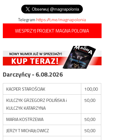
wpisu
pół litra krwi tygodniowo
Telegram
https://t.me/magnapolonia
WESPRZYJ PROJEKT MAGNA POLONIA
Darczyńcy - 6.08.2026
KACPER STAROŚCIAK
100,00
KULCZYK GRZEGORZ POLIŃSKA i
50,00
KULCZYK KATARZYNA
MARIA KOSTRZEWA
50,00
JERZY T MICHAJŁOWICZ
50,00