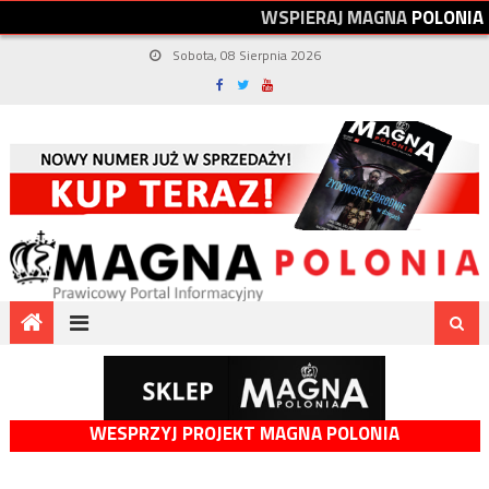
W
S
P
I
E
R
A
J
M
A
G
N
A
P
O
L
O
N
I
A
Sobota, 08 Sierpnia 2026
WESPRZYJ PROJEKT MAGNA POLONIA