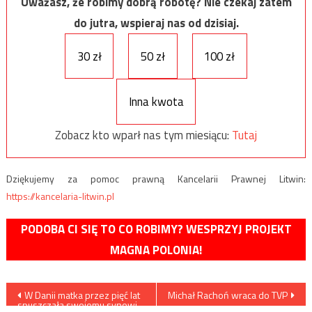
Uważasz, że robimy dobrą robotę? Nie czekaj zatem
do jutra, wspieraj nas od dzisiaj.
30 zł
50 zł
100 zł
Inna kwota
Zobacz kto wparł nas tym miesiącu:
Tutaj
Dziękujemy za pomoc prawną Kancelarii Prawnej Litwin:
https://kancelaria-litwin.pl
PODOBA CI SIĘ TO CO ROBIMY? WESPRZYJ PROJEKT
MAGNA POLONIA!
Nawigacja
W Danii matka przez pięć lat
Michał Rachoń wraca do TVP
spuszczała swojemu synowi