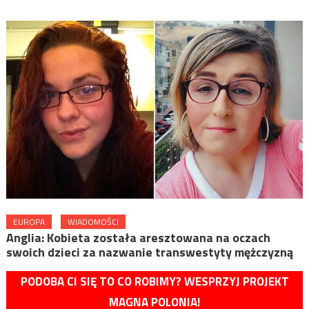
EUROPA
WIADOMOŚCI
Anglia: Kobieta została aresztowana na oczach
swoich dzieci za nazwanie transwestyty mężczyzną
PODOBA CI SIĘ TO CO ROBIMY? WESPRZYJ PROJEKT
MAGNA POLONIA!