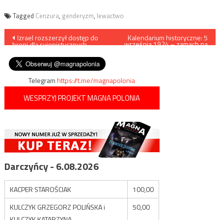
Tagged
Cenzura
,
genderyzm
,
lewactwo
Nawigacja
Izrael rozszerzył dostęp do
Kalendarium historyczne: 5
września 1924 – zamach na
broni dla syjonistycznych
prezydenta
wpisu
bojówek
Wojciechowskiego
Telegram
https://t.me/magnapolonia
WESPRZYJ PROJEKT MAGNA POLONIA
Darczyńcy - 6.08.2026
KACPER STAROŚCIAK
100,00
KULCZYK GRZEGORZ POLIŃSKA i
50,00
KULCZYK KATARZYNA