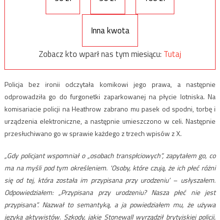
Inna kwota
Zobacz kto wparł nas tym miesiącu:
Tutaj
Policja bez ironii odczytała komikowi jego prawa, a następnie
odprowadziła go do furgonetki zaparkowanej na płycie lotniska. Na
komisariacie policji na Heathrow zabrano mu pasek od spodni, torbę i
urządzenia elektroniczne, a następnie umieszczono w celi. Następnie
przesłuchiwano go w sprawie każdego z trzech wpisów z X.
„Gdy policjant wspomniał o „osobach transpłciowych”, zapytałem go, co
ma na myśli pod tym określeniem. 'Osoby, które czują, że ich płeć różni
się od tej, która została im przypisana przy urodzeniu’
–
usłyszałem.
Odpowiedziałem: „Przypisana przy urodzeniu? Nasza płeć nie jest
przypisana”. Nazwał to semantyką, a ja powiedziałem mu, że używa
języka aktywistów. Szkody, jakie Stonewall wyrządził brytyjskiej policji,