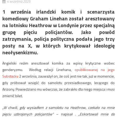
4 września 2025
1 września irlandzki komik i scenarzysta
komediowy Graham Linehan został aresztowany
na lotnisku Heathrow w Londynie przez specjalną
grupę pięciu policjantów. Jako powód
zatrzymania, policja polityczna podała jego trzy
posty na X, w których krytykował ideologię
neołysenkizmu.
Angielski reżim aresztował komika za wpisy krytyczne wobec
genderyzmu. Według relacji Linehana,
opublikowanej na jego
Substacku
2 września, zauważył on, że coś jest nie tak, już w momencie,
gdy próbował wsiąść do samolotu przesiadkowego, lecącego do
Arizony. Powiedziano mu wówczas, że zabrakło dla niego miejsca i musi
zmienić bilet.
„W chwili, gdy wysiadłem z samolotu na Heathrow, czekało na mnie
pięciu uzbrojonych policjantów”
– napisał .
„Eskortowali mnie do