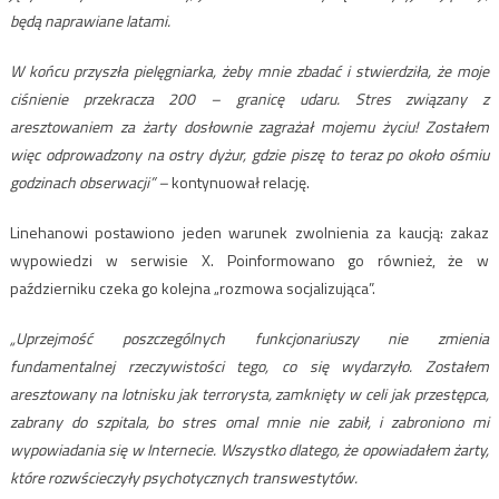
będą naprawiane latami.
W końcu przyszła pielęgniarka, żeby mnie zbadać i stwierdziła, że ​​moje
ciśnienie przekracza 200 – granicę udaru. Stres związany z
aresztowaniem za żarty dosłownie zagrażał mojemu życiu! Zostałem
więc odprowadzony na ostry dyżur, gdzie piszę to teraz po około ośmiu
godzinach obserwacji” –
kontynuował relację.
Linehanowi postawiono jeden warunek zwolnienia za kaucją: zakaz
wypowiedzi w serwisie X. Poinformowano go również, że w
październiku czeka go kolejna „rozmowa socjalizująca”.
„Uprzejmość poszczególnych funkcjonariuszy nie zmienia
fundamentalnej rzeczywistości tego, co się wydarzyło. Zostałem
aresztowany na lotnisku jak terrorysta, zamknięty w celi jak przestępca,
zabrany do szpitala, bo stres omal mnie nie zabił, i zabroniono mi
wypowiadania się w Internecie. Wszystko dlatego, że opowiadałem żarty,
które rozwścieczyły psychotycznych transwestytów.