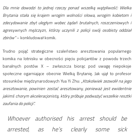
Dla mnie dowodzi to jednej rzeczy ponad wszelką wątpliwość: Wielka
Brytania stała się krajem wrogim wolności słowa, wrogim kobietom i
zdecydowanie zbyt uległym wobec żądań brutalnych, roszczeniowych i
agresywnych mężczyzn, którzy uczynili z policji swój osobisty oddział
zbirów”
– konkludował komik.
Trudno pojąć strategiczne szaleństwo aresztowania popularnego
komika na lotnisku w obecności pięciu policjantów z powodu trzech
banalnych postów X – zwłaszcza biorąc pod uwagę niepokoje
społeczne ogarniające obecnie Wielką Brytanię. Jak ujął to profesor
stosunków międzynarodowych Yua Yi Zhu:
„Ktokolwiek zezwolił na jego
aresztowanie, powinien zostać aresztowany, ponieważ jest ewidentnie
jakimś chorym akceleracjonistą, który próbuje podważyć wszelkie resztki
zaufania do policji”.
Whoever authorised his arrest should be
arrested, as he’s clearly some sick