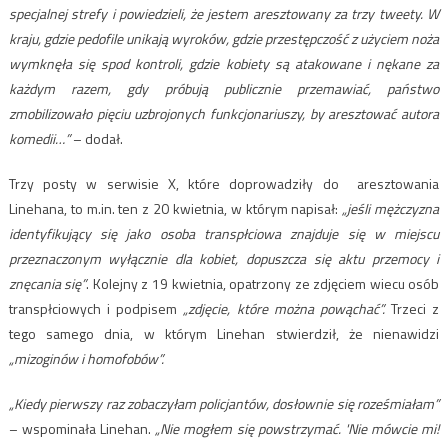
specjalnej strefy i powiedzieli, że jestem aresztowany za trzy tweety. W
kraju, gdzie pedofile unikają wyroków, gdzie przestępczość z użyciem noża
wymknęła się spod kontroli, gdzie kobiety są atakowane i nękane za
każdym razem, gdy próbują publicznie przemawiać, państwo
zmobilizowało pięciu uzbrojonych funkcjonariuszy, by aresztować autora
komedii…”
– dodał.
Trzy posty w serwisie X, które doprowadziły do ​ aresztowania
Linehana, to m.in. ten z 20 kwietnia, w którym napisał:
„jeśli mężczyzna
identyfikujący się jako osoba transpłciowa znajduje się w miejscu
przeznaczonym wyłącznie dla kobiet, dopuszcza się aktu przemocy i
znęcania się”
. Kolejny z 19 kwietnia, opatrzony ze zdjęciem wiecu osób
transpłciowych i podpisem
„zdjęcie, które można powąchać”.
Trzeci z
tego samego dnia, w którym Linehan stwierdził, że nienawidzi
„mizoginów i homofobów”.
„Kiedy pierwszy raz zobaczyłam policjantów, dosłownie się roześmiałam”
– wspominała Linehan.
„Nie mogłem się powstrzymać. 'Nie mówcie mi!