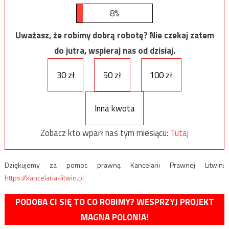
8%
Uważasz, że robimy dobrą robotę? Nie czekaj zatem
do jutra, wspieraj nas od dzisiaj.
30 zł
50 zł
100 zł
Inna kwota
Zobacz kto wparł nas tym miesiącu:
Tutaj
Dziękujemy za pomoc prawną Kancelarii Prawnej Litwin:
https://kancelaria-litwin.pl
PODOBA CI SIĘ TO CO ROBIMY? WESPRZYJ PROJEKT
MAGNA POLONIA!