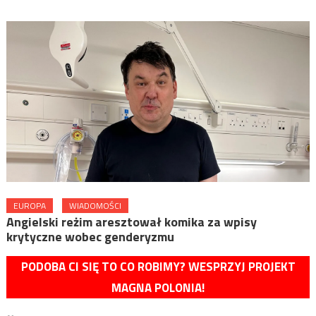
EUROPA
WIADOMOŚCI
Angielski reżim aresztował komika za wpisy
krytyczne wobec genderyzmu
PODOBA CI SIĘ TO CO ROBIMY? WESPRZYJ PROJEKT
MAGNA POLONIA!