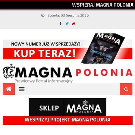
W
S
P
I
E
R
A
J
M
A
G
N
A
P
O
L
O
N
I
A
Sobota, 08 Sierpnia 2026
WESPRZYJ PROJEKT MAGNA POLONIA