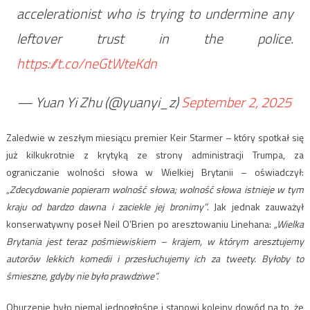
accelerationist who is trying to undermine any
leftover trust in the police.
https://t.co/neGtWteKdn
— Yuan Yi Zhu (@yuanyi_z)
September 2, 2025
Zaledwie w zeszłym miesiącu premier Keir Starmer – który spotkał się
już kilkukrotnie z krytyką ze strony administracji Trumpa, za
ograniczanie wolności słowa w Wielkiej Brytanii – oświadczył:
„Zdecydowanie popieram wolność słowa; wolność słowa istnieje w tym
kraju od bardzo dawna i zaciekle jej bronimy”
. Jak jednak zauważył
konserwatywny poseł Neil O’Brien po aresztowaniu Linehana:
„Wielka
Brytania jest teraz pośmiewiskiem – krajem, w którym aresztujemy
autorów lekkich komedii i przesłuchujemy ich za tweety. Byłoby to
śmieszne, gdyby nie było prawdziwe”.
Oburzenie było niemal jednogłośne i stanowi kolejny dowód na to, że