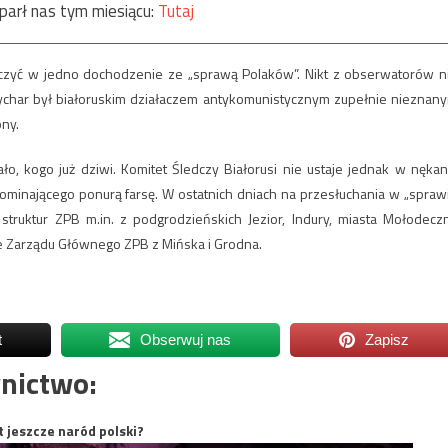
parł nas tym miesiącu:
Tutaj
ączyć w jedno dochodzenie ze „sprawą Polaków”. Nikt z obserwatorów n
 Żychar był białoruskim działaczem antykomunistycznym zupełnie nieznan
ony.
, kogo już dziwi. Komitet Śledczy Białorusi nie ustaje jednak w nękan
ominającego ponurą farsę. W ostatnich dniach na przesłuchania w „spraw
truktur ZPB m.in. z podgrodzieńskich Jezior, Indury, miasta Mołodecz
ie Zarządu Głównego ZPB z Mińska i Grodna.
t
Obserwuj nas
Zapisz
nictwo:
t jeszcze naród polski?