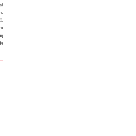
ał
n.
0.
im
ję
ją