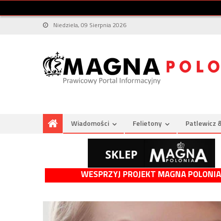
Niedziela, 09 Sierpnia 2026
Wiadomości
Felietony
Patlewicz 
WESPRZYJ PROJEKT MAGNA POLONIA