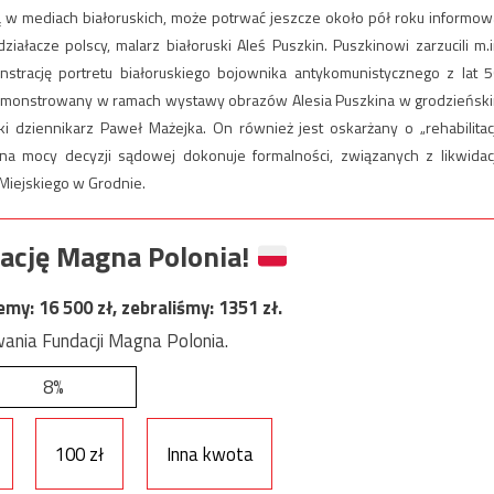
ją w mediach białoruskich, może potrwać jeszcze około pół roku informow
iałacze polscy, malarz białoruski Aleś Puszkin. Puszkinowi zarzucili m.i
nstrację portretu białoruskiego bojownika antykomunistycznego z lat 5
ł demonstrowany w ramach wystawy obrazów Alesia Puszkina w grodzieńsk
ki dziennikarz Paweł Mażejka. On również jest oskarżany o „rehabilitac
na mocy decyzji sądowej dokonuje formalności, związanych z likwidac
a Miejskiego w Grodnie.
ację Magna Polonia!
jemy:
16 500
zł, zebraliśmy:
1351
zł.
ania Fundacji Magna Polonia.
8%
100 zł
Inna kwota