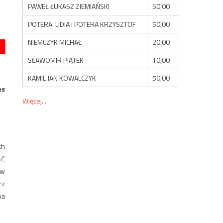
PAWEŁ ŁUKASZ ZIEMIAŃSKI
50,00
POTERA LIDIA i POTERA KRZYSZTOF
50,00
NIEMCZYK MICHAŁ
20,00
SŁAWOMIR PIĄTEK
10,00
KAMIL JAN KOWALCZYK
50,00
es
Więcej...
ch
”,
 w
rz
na