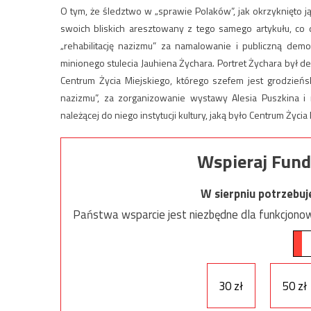
O tym, że śledztwo w „sprawie Polaków”, jak okrzyknięto 
swoich bliskich aresztowany z tego samego artykułu, co dz
„rehabilitację nazizmu” za namalowanie i publiczną demo
minionego stulecia Jauhiena Żychara. Portret Żychara by
Centrum Życia Miejskiego, którego szefem jest grodzieńs
nazizmu”, za zorganizowanie wystawy Alesia Puszkina i 
należącej do niego instytucji kultury, jaką było Centrum Życi
Wspieraj Fund
W sierpniu potrzebu
Państwa wsparcie jest niezbędne dla funkcjonow
30 zł
50 zł