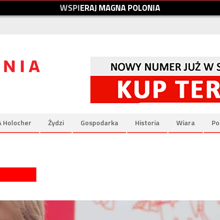
W
S
P
I
E
R
A
J
M
A
G
N
A
P
O
L
O
N
I
A
& Holocher
Żydzi
Gospodarka
Historia
Wiara
Po