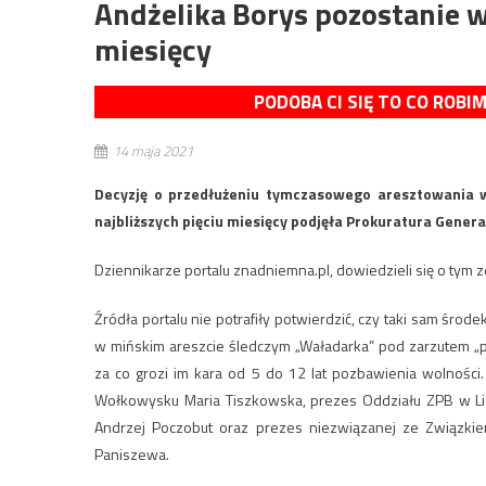
Andżelika Borys pozostanie w 
miesięcy
PODOBA CI SIĘ TO CO ROBI
14 maja 2021
Decyzję o przedłużeniu tymczasowego aresztowania w
najbliższych pięciu miesięcy podjęła Prokuratura Genera
Dziennikarze portalu znadniemna.pl, dowiedzieli się o tym 
Źródła portalu nie potrafiły potwierdzić, czy taki sam ś
w mińskim areszcie śledczym „Waładarka” pod zarzutem „po
za co grozi im kara od 5 do 12 lat pozbawienia wolności
Wołkowysku Maria Tiszkowska, prezes Oddziału ZPB w Lid
Andrzej Poczobut oraz prezes niezwiązanej ze Związkiem
Paniszewa.