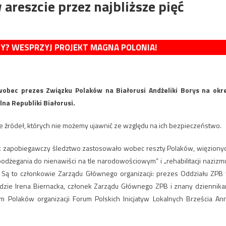
areszcie przez najbliższe pięć
MY? WESPRZYJ PROJEKT MAGNA POLONIA!
obec prezes Związku Polaków na Białorusi Andżeliki Borys na okr
lna Republiki Białorusi.
ze źródeł, których nie możemy ujawnić ze względu na ich bezpieczeństwo.
rodek zapobiegawczy śledztwo zastosowało wobec reszty Polaków, więziony
dżegania do nienawiści na tle narodowościowym” i „rehabilitacji nazizmu
. Są to członkowie Zarządu Głównego organizacji: prezes Oddziału ZPB
zie Irena Biernacka, członek Zarządu Głównego ZPB i znany dziennika
 Polaków organizacji Forum Polskich Inicjatyw Lokalnych Brześcia An