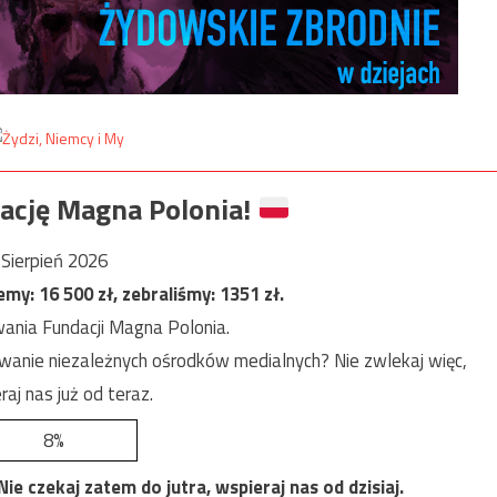
ację Magna Polonia!
Sierpień 2026
jemy:
16 500
zł, zebraliśmy:
1351
zł.
ania Fundacji Magna Polonia.
anie niezależnych ośrodków medialnych? Nie zwlekaj więc,
raj nas już od teraz.
8%
e czekaj zatem do jutra, wspieraj nas od dzisiaj.