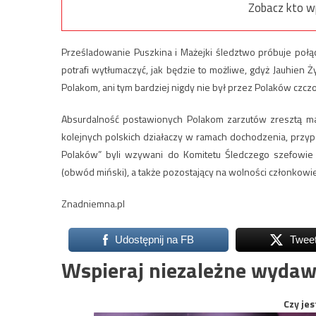
Zobacz kto w
Prześladowanie Puszkina i Mażejki śledztwo próbuje poł
potrafi wytłumaczyć, jak będzie to możliwe, gdyż Jauhien
Polakom, ani tym bardziej nigdy nie był przez Polaków czcz
Absurdalność postawionych Polakom zarzutów zresztą mało
kolejnych polskich działaczy w ramach dochodzenia, przyp
Polaków” byli wzywani do Komitetu Śledczego szefowie s
(obwód miński), a także pozostający na wolności członkow
Znadniemna.pl
Udostępnij na FB
Twee
Wspieraj niezależne wydaw
Czy jes