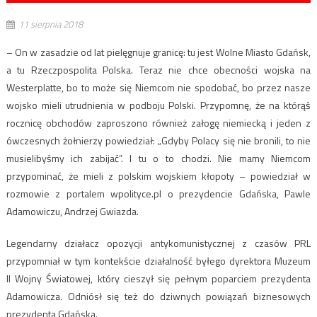
11 sierpnia 2018
– On w zasadzie od lat pielęgnuje granicę: tu jest Wolne Miasto Gdańsk,
a tu Rzeczpospolita Polska. Teraz nie chce obecności wojska na
Westerplatte, bo to może się Niemcom nie spodobać, bo przez nasze
wojsko mieli utrudnienia w podboju Polski. Przypomnę, że na którąś
rocznicę obchodów zaproszono również załogę niemiecką i jeden z
ówczesnych żołnierzy powiedział: „Gdyby Polacy się nie bronili, to nie
musielibyśmy ich zabijać”. I tu o to chodzi. Nie mamy Niemcom
przypominać, że mieli z polskim wojskiem kłopoty – powiedział w
rozmowie z portalem wpolityce.pl o prezydencie Gdańska, Pawle
Adamowiczu, Andrzej Gwiazda.
Legendarny działacz opozycji antykomunistycznej z czasów PRL
przypomniał w tym kontekście działalność byłego dyrektora Muzeum
II Wojny Światowej, który cieszył się pełnym poparciem prezydenta
Adamowicza. Odniósł się też do dziwnych powiązań biznesowych
prezydenta Gdańska.