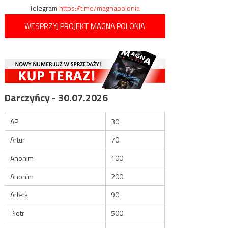
Telegram
https://t.me/magnapolonia
WESPRZYJ PROJEKT MAGNA POLONIA
Darczyńcy - 30.07.2026
AP
30
Artur
70
Anonim
100
Anonim
200
Arleta
90
Piotr
500