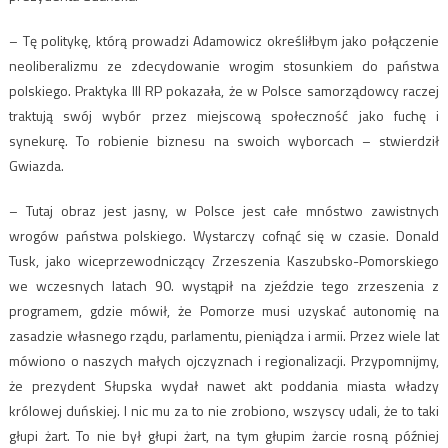
– Tę politykę, którą prowadzi Adamowicz określiłbym jako połączenie
neoliberalizmu ze zdecydowanie wrogim stosunkiem do państwa
polskiego. Praktyka III RP pokazała, że w Polsce samorządowcy raczej
traktują swój wybór przez miejscową społeczność jako fuchę i
synekurę. To robienie biznesu na swoich wyborcach – stwierdził
Gwiazda.
– Tutaj obraz jest jasny, w Polsce jest całe mnóstwo zawistnych
wrogów państwa polskiego. Wystarczy cofnąć się w czasie. Donald
Tusk, jako wiceprzewodniczący Zrzeszenia Kaszubsko-Pomorskiego
we wczesnych latach 90. wystąpił na zjeździe tego zrzeszenia z
programem, gdzie mówił, że Pomorze musi uzyskać autonomię na
zasadzie własnego rządu, parlamentu, pieniądza i armii. Przez wiele lat
mówiono o naszych małych ojczyznach i regionalizacji. Przypomnijmy,
że prezydent Słupska wydał nawet akt poddania miasta władzy
królowej duńskiej. I nic mu za to nie zrobiono, wszyscy udali, że to taki
głupi żart. To nie był głupi żart, na tym głupim żarcie rosną później