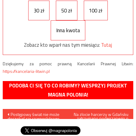
30 zł
50 zł
100 zł
Inna kwota
Zobacz kto wparł nas tym miesiącu:
Tutaj
Dziękujemy za pomoc prawną Kancelarii Prawnej Litwin:
https://kancelaria-litwin.pl
PODOBA CI SIĘ TO CO ROBIMY? WESPRZYJ PROJEKT
MAGNA POLONIA!
Nawigacja
Postępowy świat nie może
Na zlocie harcerzy w Gdańsku
zatrzymano podejrzanego o
doczekać się czarnoskórego
pedofilię
wpisu
Jamesa Bonda