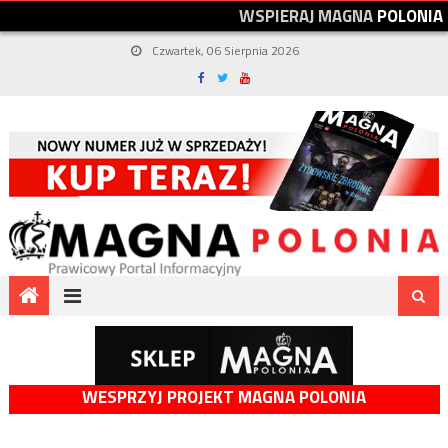
W
S
P
I
E
R
A
J
M
A
G
N
A
P
O
L
O
N
I
A
Czwartek, 06 Sierpnia 2026
WESPRZYJ PROJEKT MAGNA POLONIA