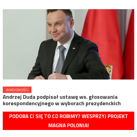
WIADOMOŚCI
Andrzej Duda podpisał ustawę ws. głosowania
korespondencyjnego w wyborach prezydenckich
PODOBA CI SIĘ TO CO ROBIMY? WESPRZYJ PROJEKT
MAGNA POLONIA!