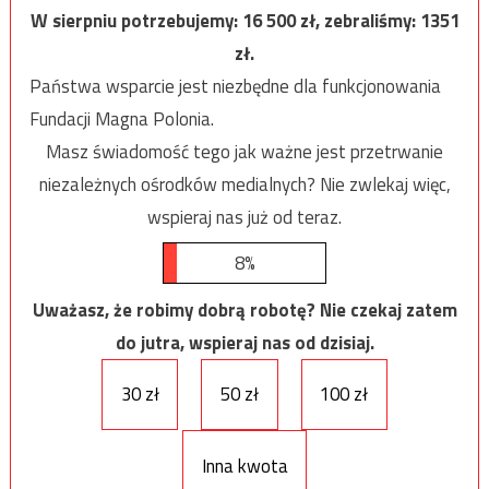
W sierpniu potrzebujemy:
16 500
zł, zebraliśmy:
1351
zł.
Państwa wsparcie jest niezbędne dla funkcjonowania
Fundacji Magna Polonia.
Masz świadomość tego jak ważne jest przetrwanie
niezależnych ośrodków medialnych? Nie zwlekaj więc,
wspieraj nas już od teraz.
8%
Uważasz, że robimy dobrą robotę? Nie czekaj zatem
do jutra, wspieraj nas od dzisiaj.
30 zł
50 zł
100 zł
Inna kwota