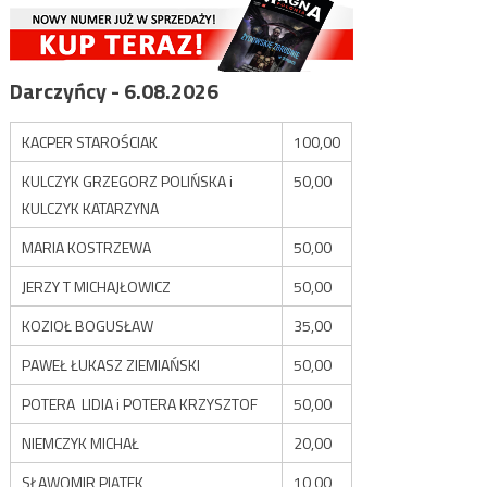
Darczyńcy - 6.08.2026
KACPER STAROŚCIAK
100,00
KULCZYK GRZEGORZ POLIŃSKA i
50,00
KULCZYK KATARZYNA
MARIA KOSTRZEWA
50,00
JERZY T MICHAJŁOWICZ
50,00
KOZIOŁ BOGUSŁAW
35,00
PAWEŁ ŁUKASZ ZIEMIAŃSKI
50,00
POTERA LIDIA i POTERA KRZYSZTOF
50,00
NIEMCZYK MICHAŁ
20,00
SŁAWOMIR PIĄTEK
10,00