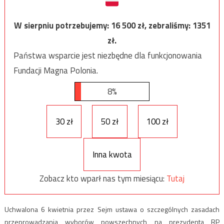
W sierpniu potrzebujemy:
16 500
zł, zebraliśmy:
1351
zł.
Państwa wsparcie jest niezbędne dla funkcjonowania
Fundacji Magna Polonia.
8%
30 zł
50 zł
100 zł
Inna kwota
Zobacz kto wparł nas tym miesiącu:
Tutaj
Uchwalona 6 kwietnia przez Sejm ustawa o szczególnych zasadach
przeprowadzania wyborów powszechnych na prezydenta RP