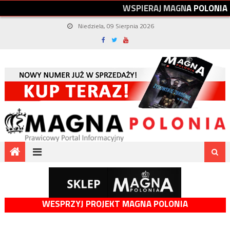
W
S
P
I
E
R
A
J
M
A
G
N
A
P
O
L
O
N
I
A
Niedziela, 09 Sierpnia 2026
WESPRZYJ PROJEKT MAGNA POLONIA