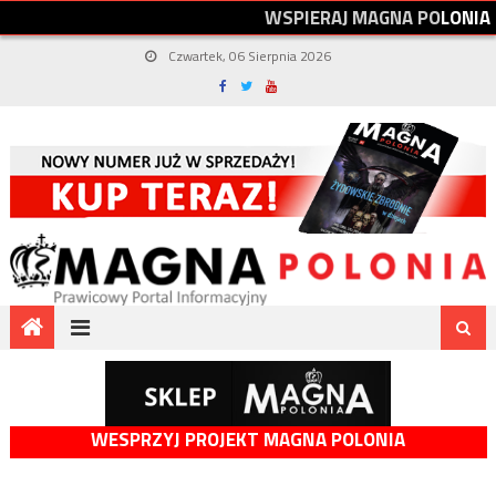
W
S
P
I
E
R
A
J
M
A
G
N
A
P
O
L
O
N
I
A
Czwartek, 06 Sierpnia 2026
WESPRZYJ PROJEKT MAGNA POLONIA