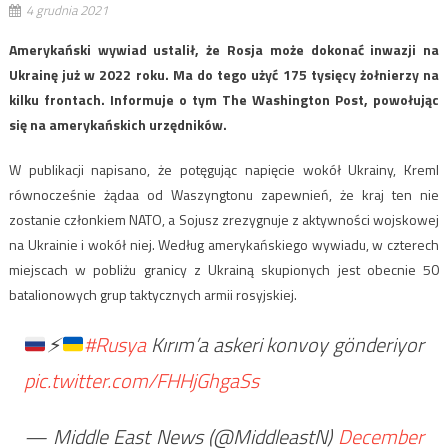
4 grudnia 2021
Amerykański wywiad ustalił, że Rosja może dokonać inwazji na
Ukrainę już w 2022 roku. Ma do tego użyć 175 tysięcy żołnierzy na
kilku frontach. Informuje o tym The Washington Post, powołując
się na amerykańskich urzędników.
W publikacji napisano, że potęgując napięcie wokół Ukrainy, Kreml
równocześnie żądaa od Waszyngtonu zapewnień, że kraj ten nie
zostanie członkiem NATO, a Sojusz zrezygnuje z aktywności wojskowej
na Ukrainie i wokół niej. Według amerykańskiego wywiadu, w czterech
miejscach w pobliżu granicy z Ukrainą skupionych jest obecnie 50
batalionowych grup taktycznych armii rosyjskiej.
⚡️
#Rusya
Kırım’a askeri konvoy gönderiyor
pic.twitter.com/FHHjGhgaSs
— Middle East News (@MiddleastN)
December