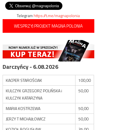
„Newsweeku”, czyli
wpisu
obrzydliwy atak na Polaków
Telegram
https://t.me/magnapolonia
WESPRZYJ PROJEKT MAGNA POLONIA
Darczyńcy - 6.08.2026
KACPER STAROŚCIAK
100,00
KULCZYK GRZEGORZ POLIŃSKA i
50,00
KULCZYK KATARZYNA
MARIA KOSTRZEWA
50,00
JERZY T MICHAJŁOWICZ
50,00
KOZIOŁ BOGUSŁAW
35,00