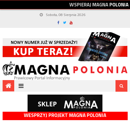
W
S
P
I
E
R
A
J
M
A
G
N
A
P
O
L
O
N
I
A
Sobota, 08 Sierpnia 2026
WESPRZYJ PROJEKT MAGNA POLONIA