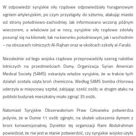
W odpowiedzi syryjskie siły rządowe odpowiedziały huraganowym
ogniem artyleryjskim, po czym przystąpiły do szturmu, atakując miasto
od strony południowo-zachodniej. Jak informowano wczoraj późnym
wieczorem, a właściwie już w nocy, syryjskie siły rządowe zdołały
posunąć się na kilometr, tak na kierunku południowym, jak i wschodnim
– na obszarach rolniczych Al-Rajhan oraz w okolicach szkoły al-Farabi.
Niezależnie od tego wojska rządowe przeprowadziły szereg nalotów
lotniczych na przedmieściach Dumy. Organizacja Syrian American
Medical Society (SAMS) oskarżyła władze syryjskie, że w trakcie tych
działań została użyta broń chemiczna. Według SAMS bomba chlorowa
uderzyła w miejscowy szpital, zabijając sześć osób; w drugim ataku na
pobliski budynek mieszkalny miało zginąć 35 osób.
Natomiast Syryjskie Obserwatorium Praw Człowieka potwierdza
jedynie, że w Dumie 11 osób zginęło, na skutek uduszenia dymem z
broni konwencjonalnej. Dyrektor tej organizacji Rami Abdulrahman
powiedział, że nie jest w stanie potwierdzić, czy syryjskie wojsko użyło