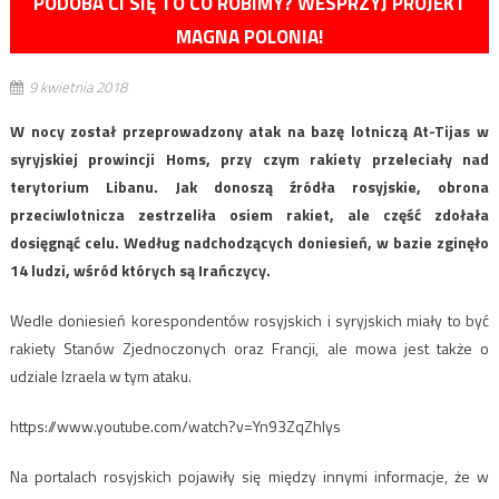
PODOBA CI SIĘ TO CO ROBIMY? WESPRZYJ PROJEKT
MAGNA POLONIA!
9 kwietnia 2018
W nocy został przeprowadzony atak na bazę lotniczą At-Tijas w
syryjskiej prowincji Homs, przy czym rakiety przeleciały nad
terytorium Libanu. Jak donoszą źródła rosyjskie, obrona
przeciwlotnicza zestrzeliła osiem rakiet, ale część zdołała
dosięgnąć celu. Według nadchodzących doniesień, w bazie zginęło
14 ludzi, wśród których są Irańczycy.
Wedle doniesień korespondentów rosyjskich i syryjskich miały to być
rakiety Stanów Zjednoczonych oraz Francji, ale mowa jest także o
udziale Izraela w tym ataku.
https://www.youtube.com/watch?v=Yn93ZqZhlys
Na portalach rosyjskich pojawiły się między innymi informacje, że w