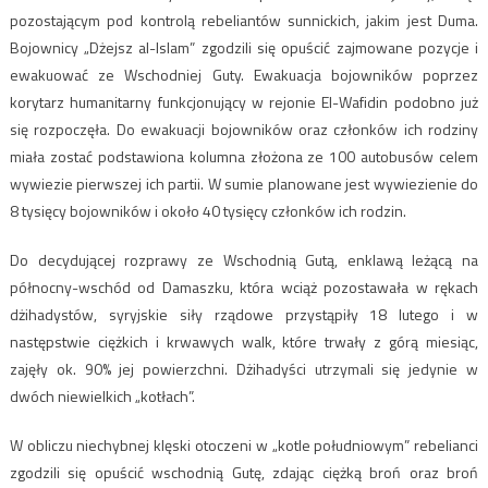
pozostającym pod kontrolą rebeliantów sunnickich, jakim jest Duma.
Bojownicy „Dżejsz al-Islam” zgodzili się opuścić zajmowane pozycje i
ewakuować ze Wschodniej Guty. Ewakuacja bojowników poprzez
korytarz humanitarny funkcjonujący w rejonie El-Wafidin podobno już
się rozpoczęła. Do ewakuacji bojowników oraz członków ich rodziny
miała zostać podstawiona kolumna złożona ze 100 autobusów celem
wywiezie pierwszej ich partii. W sumie planowane jest wywiezienie do
8 tysięcy bojowników i około 40 tysięcy członków ich rodzin.
Do decydującej rozprawy ze Wschodnią Gutą, enklawą leżącą na
północny-wschód od Damaszku, która wciąż pozostawała w rękach
dżihadystów, syryjskie siły rządowe przystąpiły 18 lutego i w
następstwie ciężkich i krwawych walk, które trwały z górą miesiąc,
zajęły ok. 90% jej powierzchni. Dżihadyści utrzymali się jedynie w
dwóch niewielkich „kotłach”.
W obliczu niechybnej klęski otoczeni w „kotle południowym” rebelianci
zgodzili się opuścić wschodnią Gutę, zdając ciężką broń oraz broń