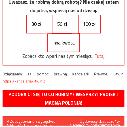
Uważasz, że robimy dobrą robotę? Nie czekaj zatem
do jutra, wspieraj nas od dzisiaj.
30 zł
50 zł
100 zł
Inna kwota
Zobacz kto wparł nas tym miesiącu:
Tutaj
Dziękujemy za pomoc prawną Kancelarii Prawnej Litwin:
https://kancelaria-litwin.pl
PODOBA CI SIĘ TO CO ROBIMY? WESPRZYJ PROJEKT
MAGNA POLONIA!
Nawigacja
Zdecydowane zwycięstwo
Żydowscy „badacze” w
niemieckim, polskojęzycznym
Viktora Orbana i jego Fideszu