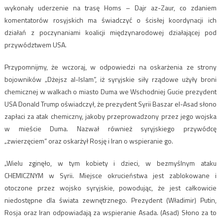
wykonały uderzenie na trasę Homs – Dajr az-Zaur, co zdaniem
komentatorów rosyjskich ma świadczyć o ścisłej koordynacji ich
działań z poczynaniami koalicji międzynarodowej działającej pod
przywództwem USA.
Przypomnijmy, że wczoraj, w odpowiedzi na oskarżenia ze strony
bojowników „Dżejsz al-Islam”, iż syryjskie siły rządowe użyły broni
chemicznej w walkach o miasto Duma we Wschodniej Gucie prezydent
USA Donald Trump oświadczył, że prezydent Syrii Baszar el-Asad słono
zapłaci za atak chemiczny, jakoby przeprowadzony przez jego wojska
w mieście Duma. Nazwał również syryjskiego przywódcę
„zwierzęciem” oraz oskarżył Rosję i Iran o wspieranie go.
„Wielu zginęło, w tym kobiety i dzieci, w bezmyślnym ataku
CHEMICZNYM w Syrii. Miejsce okrucieństwa jest zablokowane i
otoczone przez wojsko syryjskie, powodując, że jest całkowicie
niedostępne dla świata zewnętrznego. Prezydent (Władimir) Putin,
Rosja oraz Iran odpowiadają za wspieranie Asada. (Asad) Słono za to