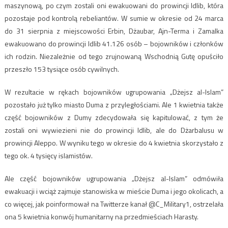
maszynową, po czym zostali oni ewakuowani do prowincji Idlib, która
pozostaje pod kontrolą rebeliantów. W sumie w okresie od 24 marca
do 31 sierpnia z miejscowości Erbin, Dżaubar, Ajn-Terma i Zamalka
ewakuowano do prowincji Idlib 41.126 osób – bojowników i członków
ich rodzin. Niezależnie od tego zrujnowaną Wschodnią Gutę opuściło
przeszło 153 tysiące osób cywilnych.
W rezultacie w rękach bojowników ugrupowania „Dżejsz al-Islam”
pozostało już tylko miasto Duma z przyległościami. Ale 1 kwietnia także
część bojowników z Dumy zdecydowała się kapitulować, z tym że
zostali oni wywiezieni nie do prowincji Idlib, ale do Dżarbalusu w
prowincji Aleppo. W wyniku tego w okresie do 4 kwietnia skorzystało z
tego ok. 4 tysięcy islamistów.
Ale część bojowników ugrupowania „Dżejsz al-Islam” odmówiła
ewakuacji i wciąż zajmuje stanowiska w mieście Duma i jego okolicach, a
co więcej, jak poinformował na Twitterze kanał @C_Military1, ostrzelała
ona 5 kwietnia konwój humanitarny na przedmieściach Harasty.