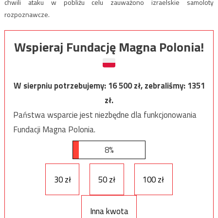
chwili ataku w pobliżu celu zauważono izraelskie samoloty
rozpoznawcze.
Wspieraj Fundację Magna Polonia!
W sierpniu potrzebujemy:
16 500
zł, zebraliśmy:
1351
zł.
Państwa wsparcie jest niezbędne dla funkcjonowania
Fundacji Magna Polonia.
8%
30 zł
50 zł
100 zł
Inna kwota