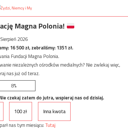
ację Magna Polonia!
Sierpień 2026
jemy:
16 500
zł, zebraliśmy:
1351
zł.
ania Fundacji Magna Polonia.
anie niezależnych ośrodków medialnych? Nie zwlekaj więc,
raj nas już od teraz.
8%
e czekaj zatem do jutra, wspieraj nas od dzisiaj.
100 zł
Inna kwota
parł nas tym miesiącu:
Tutaj