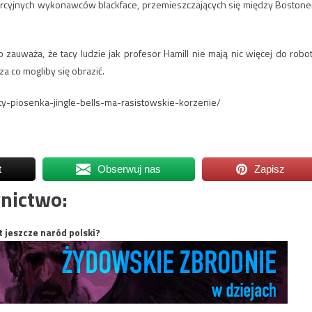
omercyjnych wykonawców blackface, przemieszczających się między Boston
auważa, że tacy ludzie jak profesor Hamill nie mają nic więcej do robot
a co mogliby się obrazić.
sity-piosenka-jingle-bells-ma-rasistowskie-korzenie/
t
Obserwuj nas
Zapisz
nictwo:
t jeszcze naród polski?