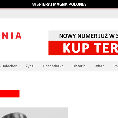
W
S
P
I
E
R
A
J
M
A
G
N
A
P
O
L
O
N
I
A
& Holocher
Żydzi
Gospodarka
Historia
Wiara
Po