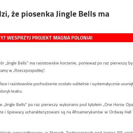
i, że piosenka Jingle Bells ma
MY? WESPRZYJ PROJEKT MAGNA POLONIA!
wór „Jingle Bells” ma rasistowskie korzenie, ponieważ po raz pierwszy by
my w „Rzeczpospolitej”.
ckface i rasistowskie pochodzenie zostało subtelnie i systematycznie usunię
toryk teatru.
że „Jingle Bells” po raz pierwszy wykonano pod tytułem „One Horse Op
cerze i śpiewacy ucharakteryzowani są na Afroamerykanów w Ordway Hall
o makijażu zapoczątkowany w Stanach Zjednoczonych pod koniec XIX wiek