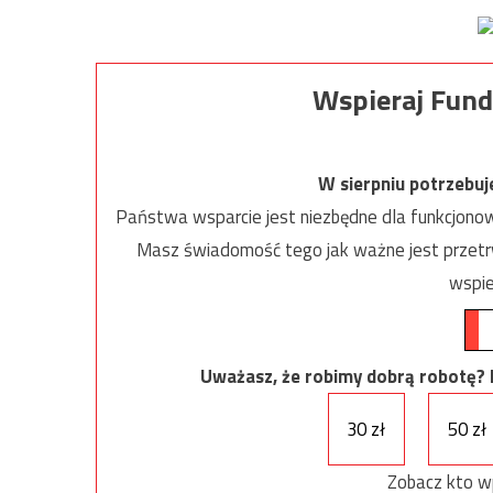
Wspieraj Fund
W sierpniu potrzebu
Państwa wsparcie jest niezbędne dla funkcjonow
Masz świadomość tego jak ważne jest przetrw
wspie
Uważasz, że robimy dobrą robotę? Ni
30 zł
50 zł
Zobacz kto w