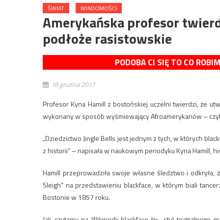
ŚWIAT
WIADOMOŚCI
Amerykańska profesor twierdz
podłoże rasistowskie
PODOBA CI SIĘ TO CO ROBI
18 grudnia 2017
Profesor Kyna Hamill z bostońskiej uczelni twierdzi, że ut
wykonany w sposób wyśmiewający Afroamerykanów – czyta
„Dziedzictwo Jingle Bells jest jednym z tych, w których bla
z historii” – napisała w naukowym periodyku Kyna Hamill, his
Hamill przeprowadziła swoje własne śledztwo i odkryła, 
Sleigh” na przedstawieniu blackface, w którym biali tan
Bostonie w 1857 roku.
Jak czytamy na Wikipedii blackface to: „styl teatralneg