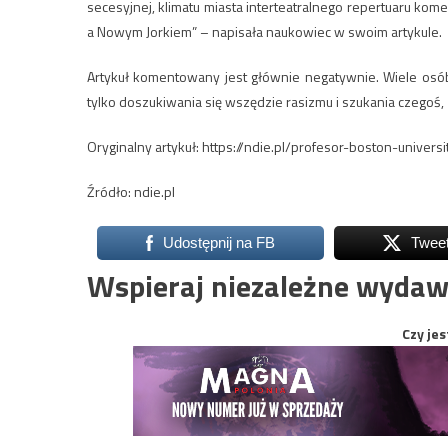
secesyjnej, klimatu miasta interteatralnego repertuaru k
a Nowym Jorkiem” – napisała naukowiec w swoim artykule.
Artykuł komentowany jest głównie negatywnie. Wiele osób z
tylko doszukiwania się wszędzie rasizmu i szukania czegoś, z
Oryginalny artykuł: https://ndie.pl/profesor-boston-univer
Źródło: ndie.pl
Udostępnij na FB
Twee
Wspieraj niezależne wydaw
Czy jes