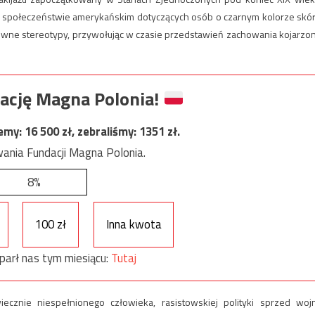
społeczeństwie amerykańskim dotyczących osób o czarnym kolorze skór
pewne stereotypy, przywołując w czasie przedstawień zachowania kojarzo
ację Magna Polonia!
jemy:
16 500
zł, zebraliśmy:
1351
zł.
ania Fundacji Magna Polonia.
8%
100 zł
Inna kwota
parł nas tym miesiącu:
Tutaj
ecznie niespełnionego człowieka, rasistowskiej polityki sprzed woj