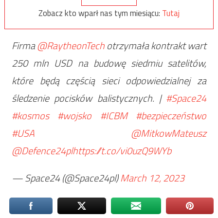
Zobacz kto wparł nas tym miesiącu:
Tutaj
Firma
@RaytheonTech
otrzymała kontrakt wart
250 mln USD na budowę siedmiu satelitów,
które będą częścią sieci odpowiedzialnej za
śledzenie pocisków balistycznych. |
#Space24
#kosmos
#wojsko
#ICBM
#bezpieczeństwo
#USA
@MitkowMateusz
@Defence24pl
https://t.co/vi0uzQ9WYb
— Space24 (@Space24pl)
March 12, 2023