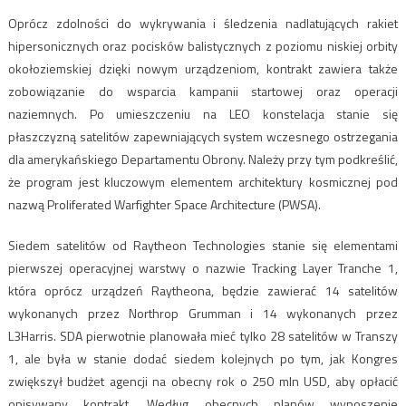
Oprócz zdolności do wykrywania i śledzenia nadlatujących rakiet
hipersonicznych oraz pocisków balistycznych z poziomu niskiej orbity
okołoziemskiej dzięki nowym urządzeniom, kontrakt zawiera także
zobowiązanie do wsparcia kampanii startowej oraz operacji
naziemnych. Po umieszczeniu na LEO konstelacja stanie się
płaszczyzną satelitów zapewniających system wczesnego ostrzegania
dla amerykańskiego Departamentu Obrony. Należy przy tym podkreślić,
że program jest kluczowym elementem architektury kosmicznej pod
nazwą Proliferated Warfighter Space Architecture (PWSA).
Siedem satelitów od Raytheon Technologies stanie się elementami
pierwszej operacyjnej warstwy o nazwie Tracking Layer Tranche 1,
która oprócz urządzeń Raytheona, będzie zawierać 14 satelitów
wykonanych przez Northrop Grumman i 14 wykonanych przez
L3Harris. SDA pierwotnie planowała mieć tylko 28 satelitów w Transzy
1, ale była w stanie dodać siedem kolejnych po tym, jak Kongres
zwiększył budżet agencji na obecny rok o 250 mln USD, aby opłacić
opisywany kontrakt. Według obecnych planów wynoszenie