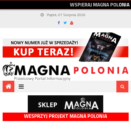
W
S
P
I
E
R
A
J
M
A
G
N
A
P
O
L
O
N
I
A
Piątek, 07 Sierpnia 2026
WESPRZYJ PROJEKT MAGNA POLONIA