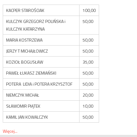
KACPER STAROŚCIAK
100,00
KULCZYK GRZEGORZ POLIŃSKA i
50,00
KULCZYK KATARZYNA
MARIA KOSTRZEWA
50,00
JERZY T MICHAJŁOWICZ
50,00
KOZIOŁ BOGUSŁAW
35,00
PAWEŁ ŁUKASZ ZIEMIAŃSKI
50,00
POTERA LIDIA i POTERA KRZYSZTOF
50,00
NIEMCZYK MICHAŁ
20,00
SŁAWOMIR PIĄTEK
10,00
KAMIL JAN KOWALCZYK
50,00
Więcej...