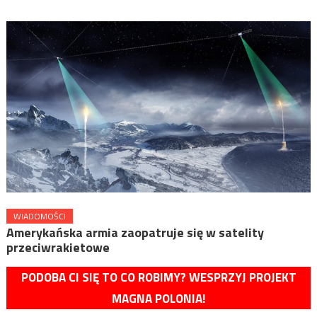
WIADOMOŚCI
Amerykańska armia zaopatruje się w satelity
przeciwrakietowe
PODOBA CI SIĘ TO CO ROBIMY? WESPRZYJ PROJEKT
MAGNA POLONIA!