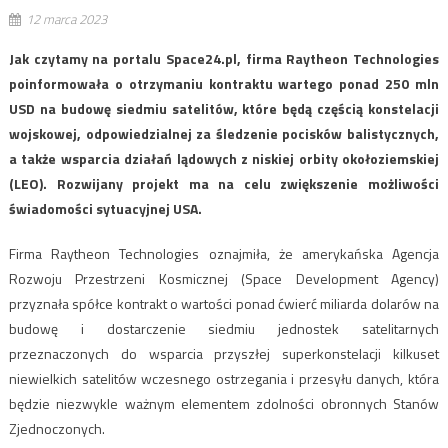
12 marca 2023
Jak czytamy na portalu Space24.pl, firma Raytheon Technologies
poinformowała o otrzymaniu kontraktu wartego ponad 250 mln
USD na budowę siedmiu satelitów, które będą częścią konstelacji
wojskowej, odpowiedzialnej za śledzenie pocisków balistycznych,
a także wsparcia działań lądowych z niskiej orbity okołoziemskiej
(LEO). Rozwijany projekt ma na celu zwiększenie możliwości
świadomości sytuacyjnej USA.
Firma Raytheon Technologies oznajmiła, że amerykańska Agencja
Rozwoju Przestrzeni Kosmicznej (Space Development Agency)
przyznała spółce kontrakt o wartości ponad ćwierć miliarda dolarów na
budowę i dostarczenie siedmiu jednostek satelitarnych
przeznaczonych do wsparcia przyszłej superkonstelacji kilkuset
niewielkich satelitów wczesnego ostrzegania i przesyłu danych, która
będzie niezwykle ważnym elementem zdolności obronnych Stanów
Zjednoczonych.