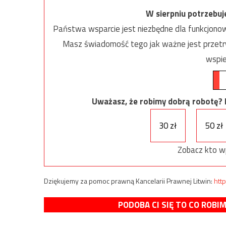
W sierpniu potrzebu
Państwa wsparcie jest niezbędne dla funkcjonow
Masz świadomość tego jak ważne jest przetrw
wspie
Uważasz, że robimy dobrą robotę? Ni
30 zł
50 zł
Zobacz kto w
Dziękujemy za pomoc prawną Kancelarii Prawnej Litwin:
http
PODOBA CI SIĘ TO CO ROBI