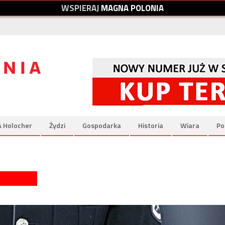
W
S
P
I
E
R
A
J
M
A
G
N
A
P
O
L
O
N
I
A
& Holocher
Żydzi
Gospodarka
Historia
Wiara
Po