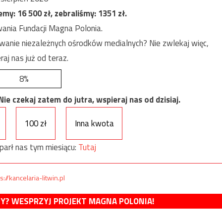
jemy:
16 500
zł, zebraliśmy:
1351
zł.
ania Fundacji Magna Polonia.
anie niezależnych ośrodków medialnych? Nie zwlekaj więc,
raj nas już od teraz.
8%
e czekaj zatem do jutra, wspieraj nas od dzisiaj.
100 zł
Inna kwota
parł nas tym miesiącu:
Tutaj
s://kancelaria-litwin.pl
MY? WESPRZYJ PROJEKT MAGNA POLONIA!