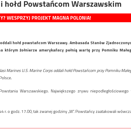
yli hołd Powstańcom Warszawskim
MY? WESPRZYJ PROJEKT MAGNA POLONIA!
ze oddali hołd powstańcom Warszawy. Ambasada Stanów Zjednoczony
na którym żołnierze amerykańscy pełnią wartę przy Pomniku Małe
Nasi Marines U.S. Marine Corps oddali hołd Powstańcom przy Pomniku Małe
Polsce.
 Powstania Warszawskiego. Największego zrywu niepodległościowego
4 r. o godz. 17.00, tak zwanej godziny „W”. Powstańcy zaatakowali wówcz