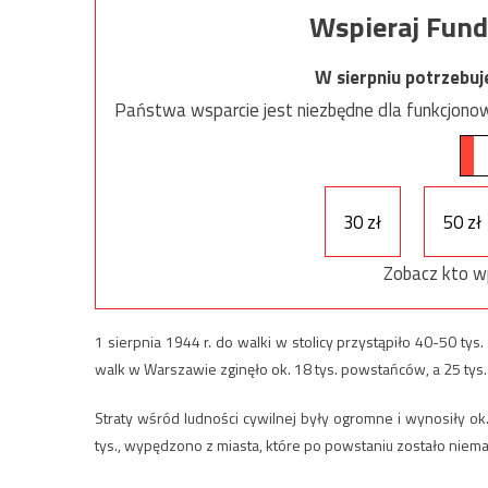
Wspieraj Fund
W sierpniu potrzebu
Państwa wsparcie jest niezbędne dla funkcjonow
30 zł
50 zł
Zobacz kto w
1 sierpnia 1944 r. do walki w stolicy przystąpiło 40-50 t
walk w Warszawie zginęło ok. 18 tys. powstańców, a 25 tys.
Straty wśród ludności cywilnej były ogromne i wynosiły ok
tys., wypędzono z miasta, które po powstaniu zostało niema