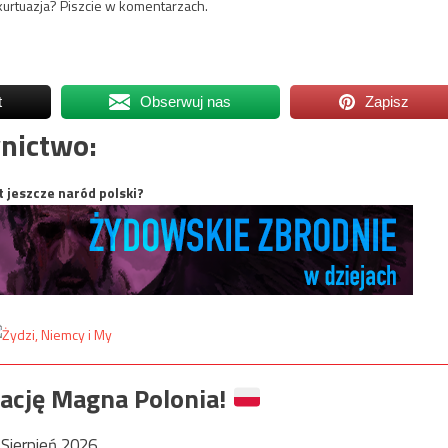
 kurtuazja? Piszcie w komentarzach.
t
Obserwuj nas
Zapisz
nictwo:
t jeszcze naród polski?
ację Magna Polonia!
Sierpień 2026