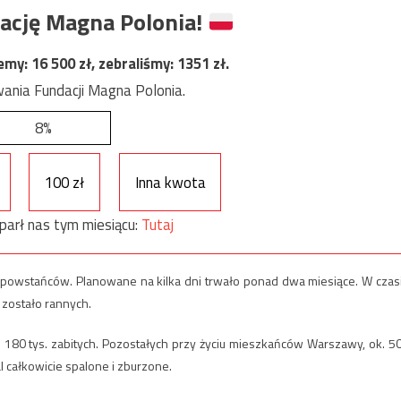
ację Magna Polonia!
jemy:
16 500
zł, zebraliśmy:
1351
zł.
ania Fundacji Magna Polonia.
8%
100 zł
Inna kwota
parł nas tym miesiącu:
Tutaj
ys. powstańców. Planowane na kilka dni trwało ponad dwa miesiące. W czas
 zostało rannych.
. 180 tys. zabitych. Pozostałych przy życiu mieszkańców Warszawy, ok. 5
l całkowicie spalone i zburzone.