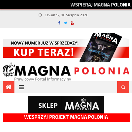
W
S
P
I
E
R
A
J
M
A
G
N
A
P
O
L
O
N
I
A
Czwartek, 06 Sierpnia 2026
WESPRZYJ PROJEKT MAGNA POLONIA