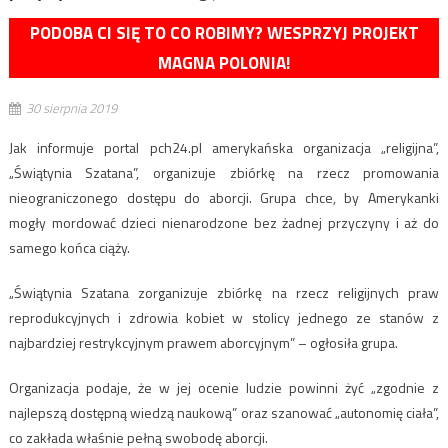
PODOBA CI SIĘ TO CO ROBIMY? WESPRZYJ PROJEKT
MAGNA POLONIA!
30 sierpnia 2019
Jak informuje portal pch24.pl amerykańska organizacja „religijna”,
„Świątynia Szatana”, organizuje zbiórkę na rzecz promowania
nieograniczonego dostępu do aborcji. Grupa chce, by Amerykanki
mogły mordować dzieci nienarodzone bez żadnej przyczyny i aż do
samego końca ciąży.
„Świątynia Szatana zorganizuje zbiórkę na rzecz religijnych praw
reprodukcyjnych i zdrowia kobiet w stolicy jednego ze stanów z
najbardziej restrykcyjnym prawem aborcyjnym” – ogłosiła grupa.
Organizacja podaje, że w jej ocenie ludzie powinni żyć „zgodnie z
najlepszą dostępną wiedzą naukową” oraz szanować „autonomię ciała”,
co zakłada właśnie pełną swobodę aborcji.