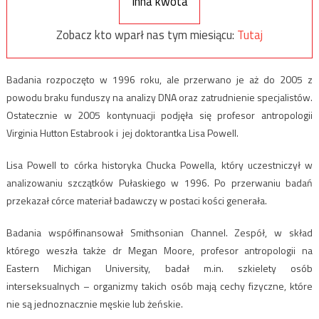
Inna kwota
Zobacz kto wparł nas tym miesiącu:
Tutaj
Badania rozpoczęto w 1996 roku, ale przerwano je aż do 2005 z
powodu braku funduszy na analizy DNA oraz zatrudnienie specjalistów.
Ostatecznie w 2005 kontynuacji podjęła się profesor antropologii
Virginia Hutton Estabrook i jej doktorantka Lisa Powell.
Lisa Powell to córka historyka Chucka Powella, który uczestniczył w
analizowaniu szczątków Pułaskiego w 1996. Po przerwaniu badań
przekazał córce materiał badawczy w postaci kości generała.
Badania współfinansował Smithsonian Channel. Zespół, w skład
którego weszła także dr Megan Moore, profesor antropologii na
Eastern Michigan University, badał m.in. szkielety osób
interseksualnych – organizmy takich osób mają
cechy fizyczne, które
nie są jednoznacznie męskie lub żeńskie.