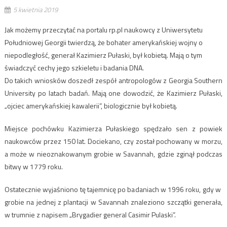
5 kwietnia 2019
Jak możemy przeczytać na portalu rp.pl naukowcy z Uniwersytetu
Południowej Georgii twierdzą, że bohater amerykańskiej wojny o
niepodległość, generał Kazimierz Pułaski, był kobietą. Mają o tym
świadczyć cechy jego szkieletu i badania DNA.
Do takich wniosków doszedł zespół antropologów z Georgia Southern
University po latach badań. Mają one dowodzić, że Kazimierz Pułaski,
„ojciec amerykańskiej kawalerii”, biologicznie był kobietą.
Miejsce pochówku Kazimierza Pułaskiego spędzało sen z powiek
naukowców przez 150 lat. Dociekano, czy został pochowany w morzu,
a może w nieoznakowanym grobie w Savannah, gdzie zginął podczas
bitwy w 1779 roku.
Ostatecznie wyjaśniono tę tajemnicę po badaniach w 1996 roku, gdy w
grobie na jednej z plantacji w Savannah znaleziono szczątki generała,
w trumnie z napisem „Brygadier general Casimir Pulaski”.