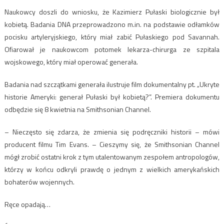
Naukowcy doszli do wniosku, że Kazimierz Pułaski biologicznie był
kobietą. Badania DNA przeprowadzono m.in. na podstawie odłamków
pocisku artyleryjskiego, który miał zabić Pułaskiego pod Savannah.
Ofiarował je naukowcom potomek lekarza-chirurga ze szpitala
wojskowego, który miał operować generała.
Badania nad szczątkami generała ilustruje film dokumentalny pt. „Ukryte
historie Ameryki: generał Pułaski był kobietą?”. Premiera dokumentu
odbędzie się 8 kwietnia na Smithsonian Channel.
– Nieczęsto się zdarza, że zmienia się podręczniki historii – mówi
producent filmu Tim Evans. – Cieszymy się, że Smithsonian Channel
mógł zrobić ostatni krok z tym utalentowanym zespołem antropologów,
którzy w końcu odkryli prawdę o jednym z wielkich amerykańskich
bohaterów wojennych.
Ręce opadają…