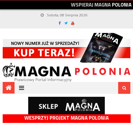
W
S
P
I
E
R
A
J
M
A
G
N
A
P
O
L
O
N
I
A
Sobota, 08 Sierpnia 2026
WESPRZYJ PROJEKT MAGNA POLONIA