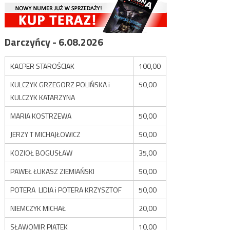
Darczyńcy - 6.08.2026
KACPER STAROŚCIAK
100,00
KULCZYK GRZEGORZ POLIŃSKA i
50,00
KULCZYK KATARZYNA
MARIA KOSTRZEWA
50,00
JERZY T MICHAJŁOWICZ
50,00
KOZIOŁ BOGUSŁAW
35,00
PAWEŁ ŁUKASZ ZIEMIAŃSKI
50,00
POTERA LIDIA i POTERA KRZYSZTOF
50,00
NIEMCZYK MICHAŁ
20,00
SŁAWOMIR PIĄTEK
10,00