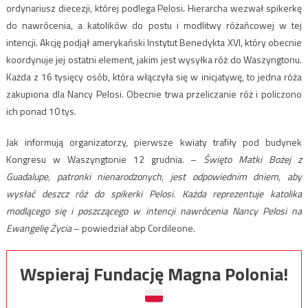
ordynariusz diecezji, której podlega Pelosi. Hierarcha wezwał spikerkę
do nawrócenia, a katolików do postu i modlitwy różańcowej w tej
intencji. Akcję podjął amerykański Instytut Benedykta XVI, który obecnie
koordynuje jej ostatni element, jakim jest wysyłka róż do Waszyngtonu.
Każda z 16 tysięcy osób, która włączyła się w inicjatywę, to jedna róża
zakupiona dla Nancy Pelosi. Obecnie trwa przeliczanie róż i policzono
ich ponad 10 tys.
Jak informują organizatorzy, pierwsze kwiaty trafiły pod budynek
Kongresu w Waszyngtonie 12 grudnia. –
Święto Matki Bożej z
Guadalupe, patronki nienarodzonych, jest odpowiednim dniem, aby
wysłać deszcz róż do spikerki Pelosi. Każda reprezentuje katolika
modlącego się i poszczącego w intencji nawrócenia Nancy Pelosi na
Ewangelię Życia
– powiedział abp Cordileone.
Wspieraj Fundację Magna Polonia!