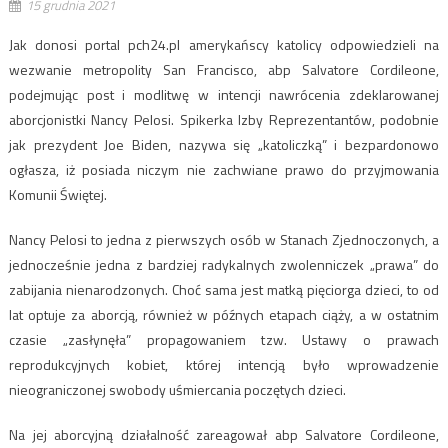
15 grudnia 2021
Jak donosi portal pch24.pl amerykańscy katolicy odpowiedzieli na
wezwanie metropolity San Francisco, abp Salvatore Cordileone,
podejmując post i modlitwę w intencji nawrócenia zdeklarowanej
aborcjonistki Nancy Pelosi. Spikerka Izby Reprezentantów, podobnie
jak prezydent Joe Biden, nazywa się „katoliczką” i bezpardonowo
ogłasza, iż posiada niczym nie zachwiane prawo do przyjmowania
Komunii Świętej.
Nancy Pelosi to jedna z pierwszych osób w Stanach Zjednoczonych, a
jednocześnie jedna z bardziej radykalnych zwolenniczek „prawa” do
zabijania nienarodzonych. Choć sama jest matką pięciorga dzieci, to od
lat optuje za aborcją, również w późnych etapach ciąży, a w ostatnim
czasie „zasłynęła” propagowaniem tzw. Ustawy o prawach
reprodukcyjnych kobiet, której intencją było wprowadzenie
nieograniczonej swobody uśmiercania poczętych dzieci.
Na jej aborcyjną działalność zareagował abp Salvatore Cordileone,