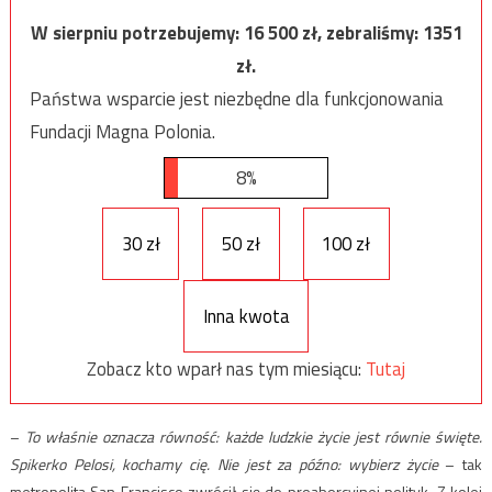
W sierpniu potrzebujemy:
16 500
zł, zebraliśmy:
1351
zł.
Państwa wsparcie jest niezbędne dla funkcjonowania
Fundacji Magna Polonia.
8%
30 zł
50 zł
100 zł
Inna kwota
Zobacz kto wparł nas tym miesiącu:
Tutaj
–
To właśnie oznacza równość: każde ludzkie życie jest równie święte.
Spikerko Pelosi, kochamy cię. Nie jest za późno: wybierz życie
– tak
metropolita San Francisco zwrócił się do proaborcyjnej polityk. Z kolei