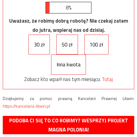
8%
Uważasz, że robimy dobrą robotę? Nie czekaj zatem
do jutra, wspieraj nas od dzisiaj.
30 zł
50 zł
100 zł
Inna kwota
Zobacz kto wparł nas tym miesiącu:
Tutaj
Dziękujemy za pomoc prawną Kancelarii Prawnej Litwin:
https://kancelaria-litwin.pl
PODOBA CI SIĘ TO CO ROBIMY? WESPRZYJ PROJEKT
MAGNA POLONIA!