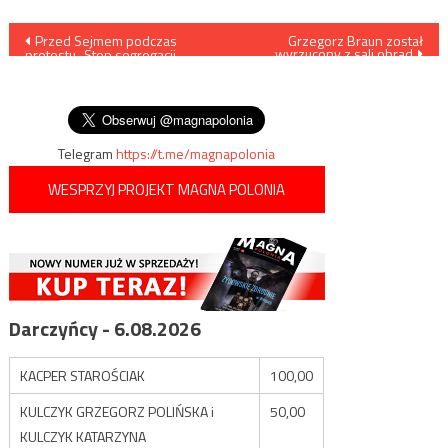
Nawigacja
Przed Sejmem podczas
Grzegorz Braun został
wyrzucony z sali obrad
protestu „Stop segregacji
wpisu
sanitarnej” wyeksponowano
napis „Szczepienie czyni
wolnym”
Telegram
https://t.me/magnapolonia
WESPRZYJ PROJEKT MAGNA POLONIA
Darczyńcy - 6.08.2026
KACPER STAROŚCIAK
100,00
KULCZYK GRZEGORZ POLIŃSKA i
50,00
KULCZYK KATARZYNA