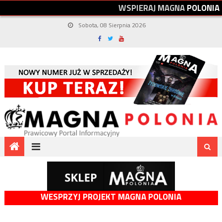
W
S
P
I
E
R
A
J
M
A
G
N
A
P
O
L
O
N
I
A
Sobota, 08 Sierpnia 2026
WESPRZYJ PROJEKT MAGNA POLONIA