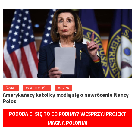
ŚWIAT
WIADOMOŚCI
WIARA
Amerykańscy katolicy modlą się o nawrócenie Nancy
Pelosi
PODOBA CI SIĘ TO CO ROBIMY? WESPRZYJ PROJEKT
MAGNA POLONIA!