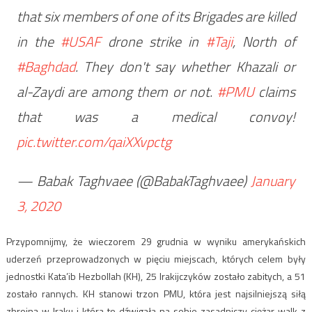
that six members of one of its Brigades are killed
in the
#USAF
drone strike in
#Taji
, North of
#Baghdad
. They don't say whether Khazali or
al-Zaydi are among them or not.
#PMU
claims
that was a medical convoy!
pic.twitter.com/qaiXXvpctg
— Babak Taghvaee (@BabakTaghvaee)
January
3, 2020
Przypomnijmy, że wieczorem 29 grudnia w wyniku amerykańskich
uderzeń przeprowadzonych w pięciu miejscach, których celem były
jednostki Kata’ib Hezbollah (KH), 25 Irakijczyków zostało zabitych, a 51
zostało rannych. KH stanowi trzon PMU, która jest najsilniejszą siłą
zbrojną w Iraku i która to dźwigała na sobie zasadniczy ciężar walk z