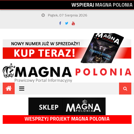
W
S
P
I
E
R
A
J
M
A
G
N
A
P
O
L
O
N
I
A
Piątek, 07 Sierpnia 2026
WESPRZYJ PROJEKT MAGNA POLONIA