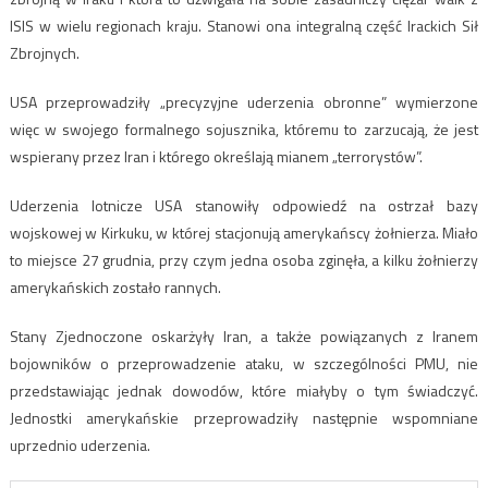
ISIS w wielu regionach kraju. Stanowi ona integralną część Irackich Sił
Zbrojnych.
USA przeprowadziły „precyzyjne uderzenia obronne” wymierzone
więc w swojego formalnego sojusznika, któremu to zarzucają, że jest
wspierany przez Iran i którego określają mianem „terrorystów”.
Uderzenia lotnicze USA stanowiły odpowiedź na ostrzał bazy
wojskowej w Kirkuku, w której stacjonują amerykańscy żołnierza. Miało
to miejsce 27 grudnia, przy czym jedna osoba zginęła, a kilku żołnierzy
amerykańskich zostało rannych.
Stany Zjednoczone oskarżyły Iran, a także powiązanych z Iranem
bojowników o przeprowadzenie ataku, w szczególności PMU, nie
przedstawiając jednak dowodów, które miałyby o tym świadczyć.
Jednostki amerykańskie przeprowadziły następnie wspomniane
uprzednio uderzenia.