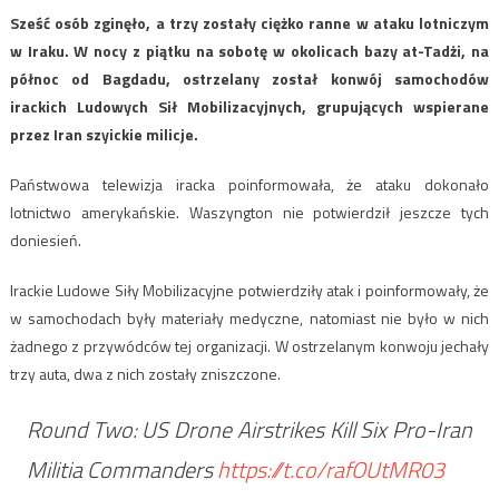
Sześć osób zginęło, a trzy zostały ciężko ranne w ataku lotniczym
w Iraku. W nocy z piątku na sobotę w okolicach bazy at-Tadżi, na
północ od Bagdadu, ostrzelany został konwój samochodów
irackich Ludowych Sił Mobilizacyjnych, grupujących wspierane
przez Iran szyickie milicje.
Państwowa telewizja iracka poinformowała, że ataku dokonało
lotnictwo amerykańskie. Waszyngton nie potwierdził jeszcze tych
doniesień.
Irackie Ludowe Siły Mobilizacyjne potwierdziły atak i poinformowały, że
w samochodach były materiały medyczne, natomiast nie było w nich
żadnego z przywódców tej organizacji. W ostrzelanym konwoju jechały
trzy auta, dwa z nich zostały zniszczone.
Round Two: US Drone Airstrikes Kill Six Pro-Iran
Militia Commanders
https://t.co/rafOUtMR03