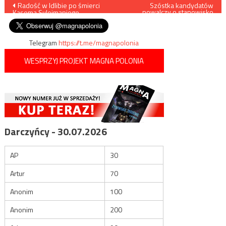
Nawigacja
Radość w Idlibie po śmierci
Szóstka kandydatów
powalczy o stanowisko
Kasema Sulejmaniego
przewodniczącego PO
wpisu
Telegram
https://t.me/magnapolonia
WESPRZYJ PROJEKT MAGNA POLONIA
Darczyńcy - 30.07.2026
AP
30
Artur
70
Anonim
100
Anonim
200